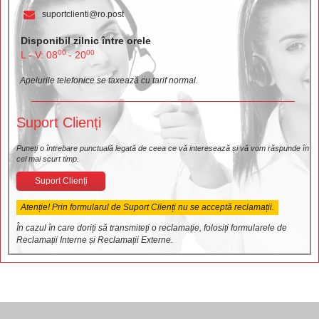
suportclienti@ro.post
Disponibil zilnic între orele
00
00
L - V: 08
- 20
Apelurile telefonice se taxează cu tarif normal.
Suport Clienți
Puneți o întrebare punctuală legată de ceea ce vă interesează și vă vom răspunde în
cel mai scurt timp.
Suport Clienți
Atenție! Prin formularul de Suport Clienți nu se acceptă reclamații.
În cazul în care doriți să transmiteți o reclamație, folosiți formularele de
Reclamații Interne și Reclamații Externe.