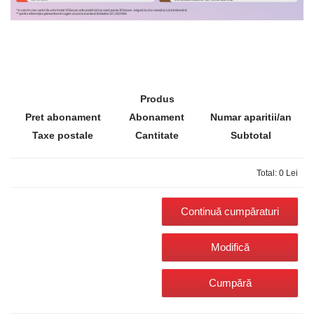
Produs
Pret abonament
Abonament
Numar aparitii/an
Taxe postale
Cantitate
Subtotal
Total: 0 Lei