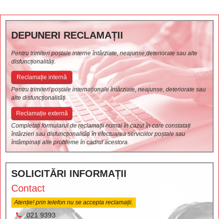
DEPUNERI RECLAMAȚII
Pentru trimiteri poștale interne întârziate, neajunse,deteriorate sau alte
disfuncționalități.
Reclamație internă
Pentru trimiteri poștale internaționale întârziate, neajunse, deteriorate sau
alte disfuncționalități
Reclamație externă
Completați formularul de reclamații numai în cazul în care constatați
întârzieri sau disfuncționalități în efectuarea serviciilor poștale sau
întâmpinați alte probleme în cadrul acestora.
SOLICITĂRI INFORMAȚII
Contact
Atenție! prin telefon nu se accepta reclamații.
021 9393