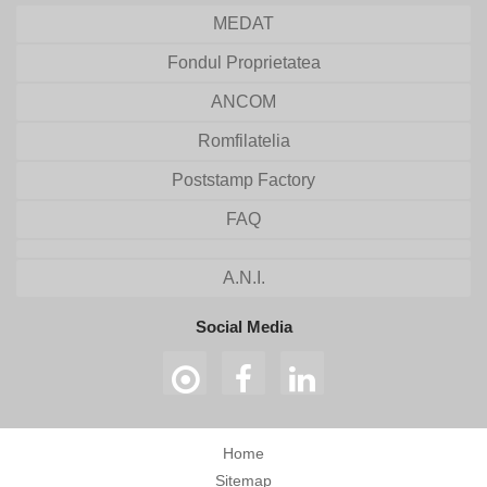
MEDAT
Fondul Proprietatea
ANCOM
Romfilatelia
Poststamp Factory
FAQ
A.N.I.
Social Media
Home
Sitemap