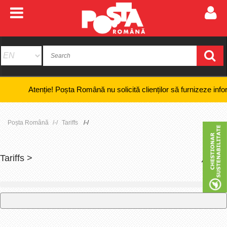
Atenție! Poșta Română nu solicită clienților să furnizeze informații b
Poșta Română
Tariffs
Tariffs >
+
-