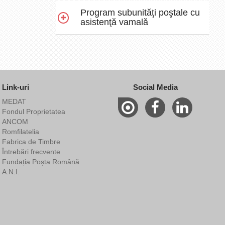
Program subunităţi poştale cu
asistenţă vamală
Link-uri
Social Media
MEDAT
Fondul Proprietatea
ANCOM
Romfilatelia
Fabrica de Timbre
Întrebări frecvente
Fundația Poșta Română
A.N.I.