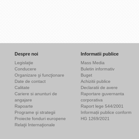
Despre noi
Informatii publice
Legislaţie
Mass Media
Conducere
Buletin informativ
Organizare şi funcţionare
Buget
Date de contact
Achizitii publice
Calitate
Declaratii de avere
Cariere si anunturi de
Raportare guvernanta
angajare
corporativa
Rapoarte
Raport lege 544/2001
Programe şi strategii
Informații publice conform
Proiecte fonduri europene
HG 1269/2021
Relaţii Internaţionale