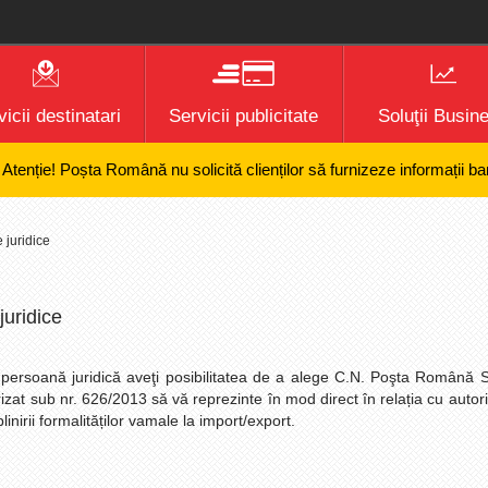
icii destinatari
Servicii publicitate
Soluţii Busin
e! Poșta Română nu solicită clienților să furnizeze informații bancare c
juridice
juridice
e persoană juridică aveţi posibilitatea de a alege C.N. Poşta Română 
zat sub nr. 626/2013 să vă reprezinte în mod direct în relația cu autori
inirii formalităților vamale la import/export.