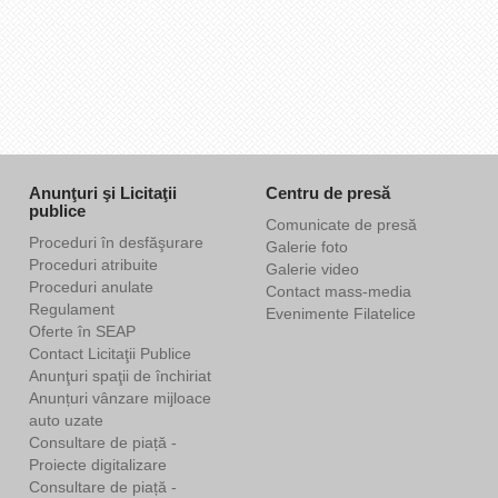
Anunţuri şi Licitaţii
Centru de presă
publice
Comunicate de presă
Proceduri în desfăşurare
Galerie foto
Proceduri atribuite
Galerie video
Proceduri anulate
Contact mass-media
Regulament
Evenimente Filatelice
Oferte în SEAP
Contact Licitaţii Publice
Anunţuri spaţii de închiriat
Anunțuri vânzare mijloace
auto uzate
Consultare de piață -
Proiecte digitalizare
Consultare de piață -