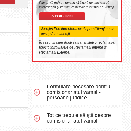
Puneți o întrebare punctuală legată de ceea ce vă
interesează și vă vom răspunde în cel mai scurt timp.
Suport Clienți
Atenție! Prin formularul de Suport Clienți nu se
acceptă reclamații.
În cazul în care doriți să transmiteți o reclamație,
folosiți formularele de Reclamații Interne și
Reclamații Externe.
Formulare necesare pentru
comisionariatul vamal -
persoane juridice
Tot ce trebuie să ştii despre
comisionariatul vamal