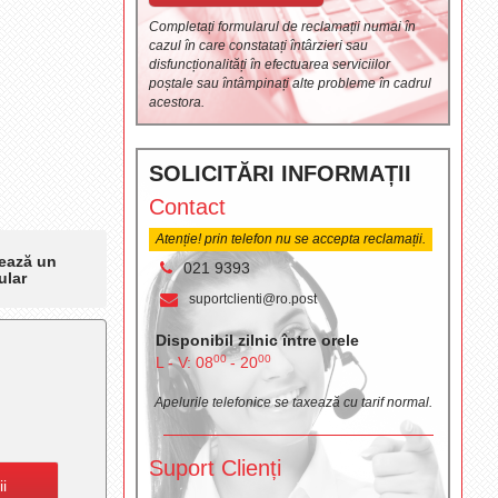
Completați formularul de reclamații numai în
cazul în care constatați întârzieri sau
disfuncționalități în efectuarea serviciilor
poștale sau întâmpinați alte probleme în cadrul
acestora.
SOLICITĂRI INFORMAȚII
Contact
Atenție! prin telefon nu se accepta reclamații.
ează un
021 9393
ular
suportclienti@ro.post
Disponibil zilnic între orele
00
00
L - V: 08
- 20
Apelurile telefonice se taxează cu tarif normal.
Suport Clienți
ii