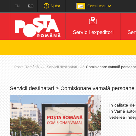
EN
RO
Ajutor
Contul meu
Servicii expeditori
Serv
Atenți
Poșta Română
Servicii destinatari
Comisionare vamală persoane 
Servicii destinatari > Comisionare vamală persoane 
În calitate d
în Vamă autori
vederea îndepl