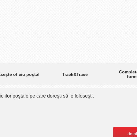
Complet
Track&Trace
seşte oficiu poştal
form
ciilor poştale pe care doreşti să le foloseşti.
detal