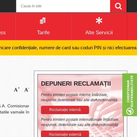
ess
Tarife
Alte Servicii
onfidențiale, numere de card sau coduri PIN și nici efectuarea de plăți 
DEPUNERI RECLAMAȚII
+
-
Pentru trimiteri poștale interne întârziate,
neajunse,deteriorate sau alte disfuncționalități.
S.A. Comisionar
Reclamație internă
tatile vamale în
Pentru trimiteri poștale internaționale întârziate,
neajunse, deteriorate sau alte disfuncționalități
Reclamație externă