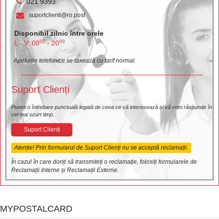
021 9393
suportclienti@ro.post
Disponibil zilnic între orele
00
00
L - V: 08
- 20
Apelurile telefonice se taxează cu tarif normal.
Suport Clienți
Puneți o întrebare punctuală legată de ceea ce vă interesează și vă vom răspunde în
cel mai scurt timp.
Suport Clienți
Atenție! Prin formularul de Suport Clienți nu se acceptă reclamații.
În cazul în care doriți să transmiteți o reclamație, folosiți formularele de
Reclamații Interne și Reclamații Externe.
MYPOSTALCARD