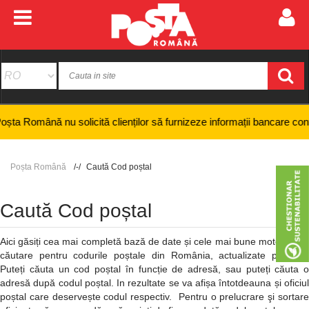
ă nu solicită clienților să furnizeze informații bancare confidențiale, 
Poșta Română
Caută Cod poștal
Caută Cod poștal
Aici găsiți cea mai completă bază de date și cele mai bune motoare de
căutare pentru codurile poștale din România, actualizate periodic.
Puteți căuta un cod poștal în funcție de adresă, sau puteți căuta o
adresă după codul poștal. In rezultate se va afișa întotdeauna și oficiul
poștal care deservește codul respectiv. Pentru o prelucrare şi sortare