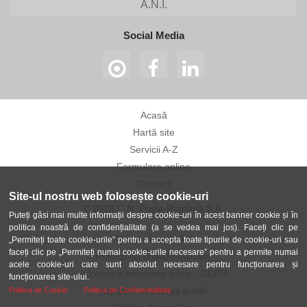
A.N.I.
Social Media
Acasă
Hartă site
Servicii A-Z
Formulare online
Contact
Site-ul nostru web folosește cookie-uri
© 2026 C.N. Poșta Română S.A.
Puteți găsi mai multe informații despre cookie-uri în acest banner cookie și în
politica noastră de confidențialitate (a se vedea mai jos). Faceți clic pe
Termeni și condiții
„Permiteți toate cookie-urile” pentru a accepta toate tipurile de cookie-uri sau
faceți clic pe „Permiteți numai cookie-urile necesare” pentru a permite numai
Politica de confidențialitate
acele cookie-uri care sunt absolut necesare pentru funcționarea și
Informare persoane fizice - GDPR
funcționarea site-ului.
Avertizor în interes public
Politica de Cookie
Politica de Confidentialitate