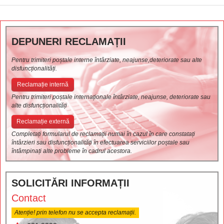
DEPUNERI RECLAMAȚII
Pentru trimiteri poștale interne întârziate, neajunse,deteriorate sau alte
disfuncționalități.
Reclamație internă
Pentru trimiteri poștale internaționale întârziate, neajunse, deteriorate sau
alte disfuncționalități
Reclamație externă
Completați formularul de reclamații numai în cazul în care constatați
întârzieri sau disfuncționalități în efectuarea serviciilor poștale sau
întâmpinați alte probleme în cadrul acestora.
SOLICITĂRI INFORMAȚII
Contact
Atenție! prin telefon nu se accepta reclamații.