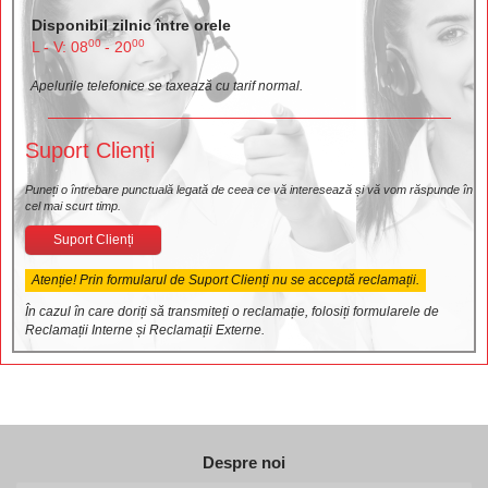
Disponibil zilnic între orele
00
00
L - V: 08
- 20
Apelurile telefonice se taxează cu tarif normal.
Suport Clienți
Puneți o întrebare punctuală legată de ceea ce vă interesează și vă vom răspunde în
cel mai scurt timp.
Suport Clienți
Atenție! Prin formularul de Suport Clienți nu se acceptă reclamații.
În cazul în care doriți să transmiteți o reclamație, folosiți formularele de
Reclamații Interne și Reclamații Externe.
Despre noi