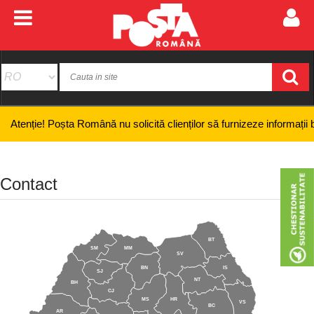
! Poșta Română nu solicită clienților să furnizeze informații bancare co
Contact
BT
SM
MM
SV
BN
IS
SJ
NT
BH
CJ
MS
HR
VS
BC
AR