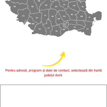
AB
CV
SB
VN
TM
HD
BV
GL
BZ
VL
CS
AG
PH
BR
TL
GJ
DB
IF
IL
MH
CL
OT
DJ
CT
GR
TR
Pentru adresă, program și date de contact, selectează din hartă
județul dorit.