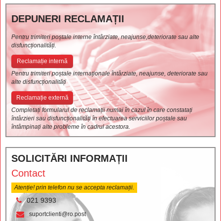
DEPUNERI RECLAMAȚII
Pentru trimiteri poștale interne întârziate, neajunse,deteriorate sau alte
disfuncționalități.
Reclamație internă
Pentru trimiteri poștale internaționale întârziate, neajunse, deteriorate sau
alte disfuncționalități
Reclamație externă
Completați formularul de reclamații numai în cazul în care constatați
întârzieri sau disfuncționalități în efectuarea serviciilor poștale sau
întâmpinați alte probleme în cadrul acestora.
SOLICITĂRI INFORMAȚII
Contact
Atenție! prin telefon nu se accepta reclamații.
021 9393
suportclienti@ro.post