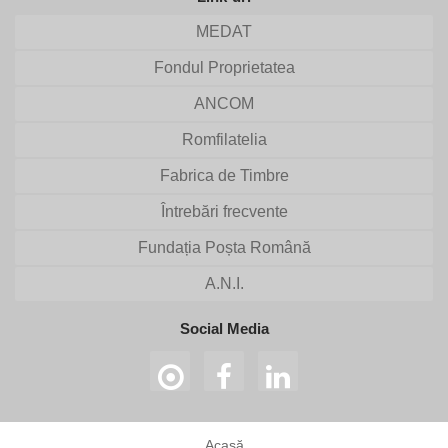
MEDAT
Fondul Proprietatea
ANCOM
Romfilatelia
Fabrica de Timbre
Întrebări frecvente
Fundația Poșta Română
A.N.I.
Social Media
Acasă