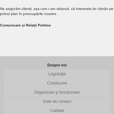
Ne asigurăm clienții, așa cum i-am obișnuit, că interesele lor rămân pe
primul plan în preocupările noastre.
Comunicare și Relații Publice
Despre noi
Legislaţie
Conducere
Organizare şi funcţionare
Date de contact
Calitate