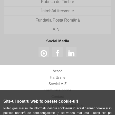
Fabrica de Timbre
Întrebări frecvente
Fundația Poșta Română
A.N.I.
Social Media
Acasă
Hartă site
Servicii A-Z
Formulare online
Contact
Site-ul nostru web folosește cookie-uri
© 2026 C.N. Poșta Română S.A.
Puteți găsi mai multe informații despre cookie-uri în acest banner cookie și în
politica noastră de confidențialitate (a se vedea mai jos). Faceți clic pe