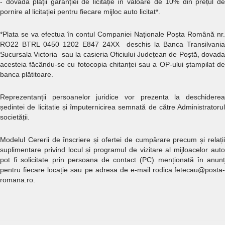
- dovada plății garanției de licitație în valoare de 10% din prețul de
pornire al licitației pentru fiecare mijloc auto licitat*.
*Plata se va efectua în contul Companiei Naționale Poșta Română nr.
RO22 BTRL 0450 1202 E847 24XX deschis la Banca Transilvania
Sucursala Victoria sau la casieria Oficiului Județean de Poștă, dovada
acesteia făcându-se cu fotocopia chitanței sau a OP-ului ștampilat de
banca plătitoare.
Reprezentanții persoanelor juridice vor prezenta la deschiderea
ședintei de licitatie și împuternicirea semnată de către Administratorul
societății.
Modelul Cererii de înscriere și ofertei de cumpărare precum și relații
suplimentare privind locul și programul de vizitare al mijloacelor auto
pot fi solicitate prin persoana de contact (PC) menționată în anunț
pentru fiecare locație sau pe adresa de e-mail rodica.fetecau@posta-
romana.ro.