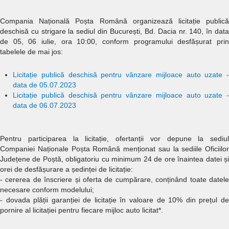
Compania Națională Poșta Română organizează licitație publică
deschisă cu strigare la sediul din București, Bd. Dacia nr. 140, în data
de 05, 06 iulie, ora 10:00, conform programului desfășurat prin
tabelele de mai jos:
L
icitație publică deschisă pentru vânzare mijloace auto uzate -
data de 05.07.2023
L
icitație publică deschisă pentru vânzare mijloace auto uzate -
data de 06.07.2023
Pentru participarea la licitație, ofertanții vor depune la sediul
Companiei Naționale Poșta Română menționat sau la sediile Oficiilor
Județene de Poștă, obligatoriu cu minimum 24 de ore înaintea datei și
orei de desfășurare a ședinței de licitație:
- cererea de înscriere și oferta de cumpărare, conținând toate datele
necesare conform modelului;
- dovada plății garanției de licitație în valoare de 10% din prețul de
pornire al licitației pentru fiecare mijloc auto licitat*.