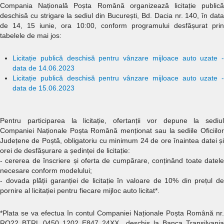
Compania Națională Poșta Română organizează licitație publică
deschisă cu strigare la sediul din București, Bd. Dacia nr. 140, în data
de 14, 15 iunie, ora 10:00, conform programului desfășurat prin
tabelele de mai jos:
L
icitație publică deschisă pentru vânzare mijloace auto uzate -
data de 14.06.2023
L
icitație publică deschisă pentru vânzare mijloace auto uzate -
data de 15.06.2023
Pentru participarea la licitație, ofertanții vor depune la sediul
Companiei Naționale Poșta Română menționat sau la sediile Oficiilor
Județene de Poștă, obligatoriu cu minimum 24 de ore înaintea datei și
orei de desfășurare a ședinței de licitație:
- cererea de înscriere și oferta de cumpărare, conținând toate datele
necesare conform modelului;
- dovada plății garanției de licitație în valoare de 10% din prețul de
pornire al licitației pentru fiecare mijloc auto licitat*.
*Plata se va efectua în contul Companiei Naționale Poșta Română nr.
RO22 BTRL 0450 1202 E847 24XX deschis la Banca Transilvania