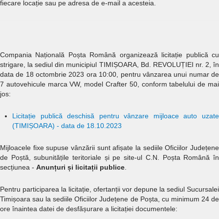
fiecare locație sau pe adresa de e-mail a acesteia.
Compania Națională Poșta Română organizează licitație publică cu
strigare, la sediul din municipiul TIMIȘOARA, Bd. REVOLUȚIEI nr. 2, în
data de 18 octombrie 2023 ora 10:00, pentru vânzarea unui numar de
7 autovehicule marca VW, model Crafter 50, conform tabelului de mai
jos:
Licitație publică deschisă pentru vânzare mijloace auto uzate
(TIMIȘOARA) - data de 18.10.2023
Mijloacele fixe supuse vânzării sunt afișate la sediile Oficiilor Județene
de Poștă, subunitățile teritoriale și pe site-ul C.N. Poșta Română în
secțiunea
-
Anunțuri și licitații publice
.
Pentru participarea la licitație, ofertanții vor depune la sediul Sucursalei
Timișoara sau la sediile Oficiilor Județene de Poșta, cu minimum 24 de
ore înaintea datei de desfășurare a licitației documentele: