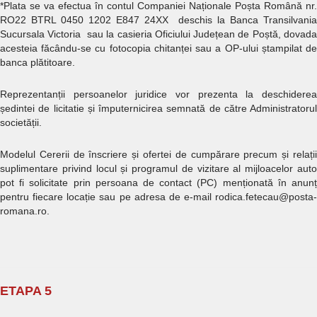
*Plata se va efectua în contul Companiei Naționale Poșta Română nr.
RO22 BTRL 0450 1202 E847 24XX deschis la Banca Transilvania
Sucursala Victoria sau la casieria Oficiului Județean de Poștă, dovada
acesteia făcându-se cu fotocopia chitanței sau a OP-ului ștampilat de
banca plătitoare.
Reprezentanții persoanelor juridice vor prezenta la deschiderea
ședintei de licitatie și împuternicirea semnată de către Administratorul
societății.
Modelul Cererii de înscriere și ofertei de cumpărare precum și relații
suplimentare privind locul și programul de vizitare al mijloacelor auto
pot fi solicitate prin persoana de contact (PC) menționată în anunț
pentru fiecare locație sau pe adresa de e-mail rodica.fetecau@posta-
romana.ro.
ETAPA 5