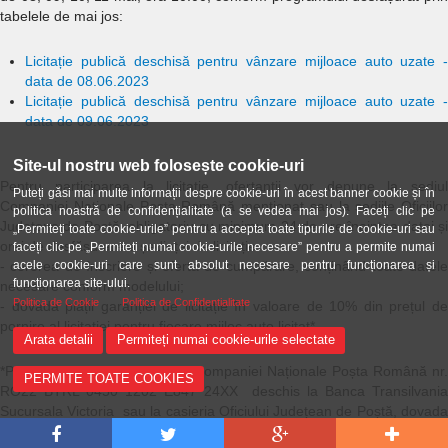
tabelele de mai jos:
L
icitație publică deschisă pentru vânzare mijloace auto uzate -
data de 08.06.2023
L
icitație publică deschisă pentru vânzare mijloace auto uzate -
data de 09.06.2023
Site-ul nostru web folosește cookie-uri
Pentru participarea la licitație, ofertanții vor depune la sediul
Puteți găsi mai multe informații despre cookie-uri în acest banner cookie și în
Companiei Naționale Poșta Română menționat sau la sediile Oficiilor
politica noastră de confidențialitate (a se vedea mai jos). Faceți clic pe
Județene de Poștă, obligatoriu cu minimum 24 de ore înaintea datei și
„Permiteți toate cookie-urile” pentru a accepta toate tipurile de cookie-uri sau
orei de desfășurare a ședinței de licitație:
faceți clic pe „Permiteți numai cookie-urile necesare” pentru a permite numai
- cererea de înscriere și oferta de cumpărare, conținând toate datele
acele cookie-uri care sunt absolut necesare pentru funcționarea și
funcționarea site-ului.
necesare conform modelului;
Politica de Cookie
Politica de Confidentialitate
- dovada plății garanției de licitație în valoare de 10% din prețul de
pornire al licitației pentru fiecare mijloc auto licitat*.
Arata detalii
Permiteți numai cookie-urile selectate
*Plata se va efectua în contul Companiei Naționale Poșta Română nr.
PERMITE TOATE COOKIES
RO22 BTRL 0450 1202 E847 24XX deschis la Banca Transilvania
Sucursala Victoria sau la casieria Oficiului Județean de Poștă, dovada
acesteia făcându-se cu fotocopia chitanței sau a OP-ului ștampilat de