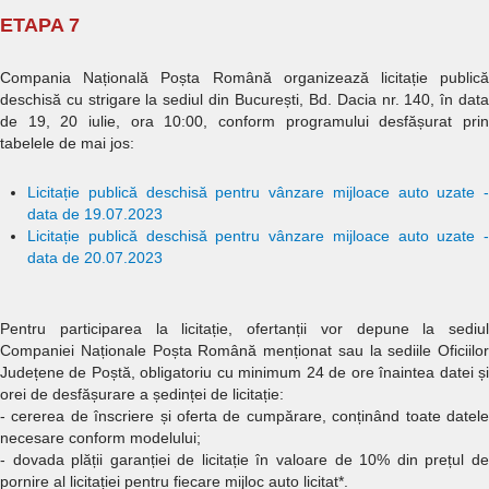
ETAPA 7
Compania Națională Poșta Română organizează licitație publică
deschisă cu strigare la sediul din București, Bd. Dacia nr. 140, în data
de 19, 20 iulie, ora 10:00, conform programului desfășurat prin
tabelele de mai jos:
L
icitație publică deschisă pentru vânzare mijloace auto uzate -
data de 19.07.2023
L
icitație publică deschisă pentru vânzare mijloace auto uzate -
data de 20.07.2023
Pentru participarea la licitație, ofertanții vor depune la sediul
Companiei Naționale Poșta Română menționat sau la sediile Oficiilor
Județene de Poștă, obligatoriu cu minimum 24 de ore înaintea datei și
orei de desfășurare a ședinței de licitație:
- cererea de înscriere și oferta de cumpărare, conținând toate datele
necesare conform modelului;
- dovada plății garanției de licitație în valoare de 10% din prețul de
pornire al licitației pentru fiecare mijloc auto licitat*.