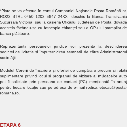
*Plata se va efectua în contul Companiei Naționale Poșta Română nr.
RO22 BTRL 0450 1202 E847 24XX deschis la Banca Transilvania
Sucursala Victoria sau la casieria Oficiului Județean de Poștă, dovada
acesteia făcându-se cu fotocopia chitanței sau a OP-ului ștampilat de
banca plătitoare.
Reprezentanții persoanelor juridice vor prezenta la deschiderea
ședintei de licitatie și împuternicirea semnată de către Administratorul
societății.
Modelul Cererii de înscriere și ofertei de cumpărare precum și relații
suplimentare privind locul și programul de vizitare al mijloacelor auto
pot fi solicitate prin persoana de contact (PC) menționată în anunț
pentru fiecare locație sau pe adresa de e-mail rodica.fetecau@posta-
romana.ro.
ETAPA 6