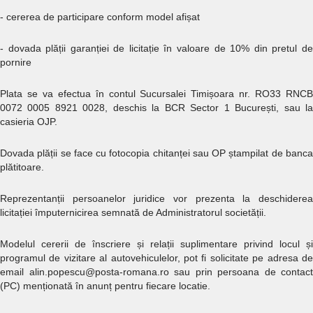
- cererea de participare conform model afișat
- dovada plății garanției de licitație în valoare de 10% din pretul de
pornire
Plata se va efectua în contul Sucursalei Timișoara nr. RO33 RNCB
0072 0005 8921 0028, deschis la BCR Sector 1 București, sau la
casieria OJP.
Dovada plății se face cu fotocopia chitanței sau OP ștampilat de banca
plătitoare.
Reprezentanții persoanelor juridice vor prezenta la deschiderea
licitației împuternicirea semnată de Administratorul societății.
Modelul cererii de înscriere și relații suplimentare privind locul și
programul de vizitare al autovehiculelor, pot fi solicitate pe adresa de
email alin.popescu@posta-romana.ro sau prin persoana de contact
(PC) menționată în anunț pentru fiecare locatie.