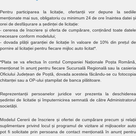
Pentru participarea la licitație, ofertanții vor depune la sediile
menționate mai sus, obligatoriu cu minimum 24 de ore înaintea datei și
orei de desfășurare a ședinței de licitație:
- cererea de înscriere și oferta de cumpărare, conținând toate datele
necesare conform modelului;
- dovada plății garanției de licitație în valoare de 10% din prețul de
pornire al licitației pentru fiecare mijloc auto licitat*.
*Plata se va efectua în contul Companiei Naționale Poșta Română,
menționat în anunț pentru fiecare Sucursală Regională sau la casieria
Oficiului Județean de Poștă, dovada acesteia făcându-se cu fotocopia
chitanței sau a OP-ului ștampilat de banca plătitoare.
Reprezentanții persoanelor juridice vor prezenta la deschiderea
ședintei de licitatie și împuternicirea semnată de către Administratorul
societății.
Modelul Cererii de înscriere și ofertei de cumpărare precum și relații
suplimentare privind locul și programul de vizitare al mijloacelor auto
pot fi solicitate prin persoana de contact menționată în anunț pentru