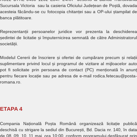
Sucursala Victoria sau la casieria Oficiului Județean de Poștă, dovada
acesteia făcându-se cu fotocopia chitanței sau a OP-ului ștampilat de
banca plătitoare.
Reprezentanții persoanelor juridice vor prezenta la deschiderea
ședintei de licitatie și împuternicirea semnată de către Administratorul
societății.
Modelul Cererii de înscriere și ofertei de cumpărare precum și relații
suplimentare privind locul și programul de vizitare al mijloacelor auto
pot fi solicitate prin persoana de contact (PC) menționată în anunț
pentru fiecare locație sau pe adresa de e-mail rodica.fetecau@posta-
romana.ro.
ETAPA 4
Compania Națională Poșta Română organizează licitație publică
deschisă cu strigare la sediul din București, Bd. Dacia nr. 140, în data
de 08, 09, 10, 11 mai, ora 10:00, conform programului desfășurat prin