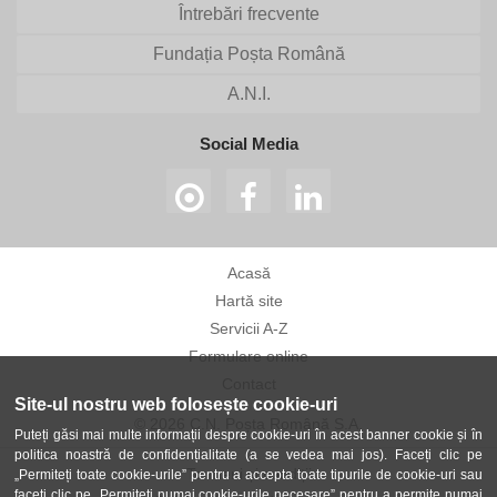
Întrebări frecvente
Fundația Poșta Română
A.N.I.
Social Media
Acasă
Hartă site
Servicii A-Z
Formulare online
Contact
Site-ul nostru web folosește cookie-uri
© 2026 C.N. Poșta Română S.A.
Puteți găsi mai multe informații despre cookie-uri în acest banner cookie și în
politica noastră de confidențialitate (a se vedea mai jos). Faceți clic pe
Termeni și condiții
„Permiteți toate cookie-urile” pentru a accepta toate tipurile de cookie-uri sau
faceți clic pe „Permiteți numai cookie-urile necesare” pentru a permite numai