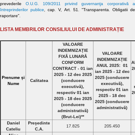
prevederile
O.U.G. 109/2011 privind guvernanţa corporativă a
întreprinderilor publice
, cap. V, Art. 51. "Transparenta. Obligatii de
raportare".
LISTA MEMBRILOR CONSILIULUI DE ADMINISTRAȚIE
VALOARE
INDEMNIZAȚIE
VALOARE
FIXĂ LUNARĂ
INDEMNIZAȚIE
CONFORM
A
ANUL 2025: 01
CONTRACT - 01 ian
2
ian 2025 - 12 dec
2025 - 12 dec 2025
Prenume și
2025 (conducere
Calitatea
(conducere
Nume
executivă),
executivă),
respectiv 01 ian
respectiv 01 ian
2
2025 - 18 dec
2025 - 18 dec 2025
2025 (conducere
(conducere
administrativă)
administrativă)
(Brut-Lei)**
Daniel
Președinte
17.825
205.450
Cateliu
C.A.