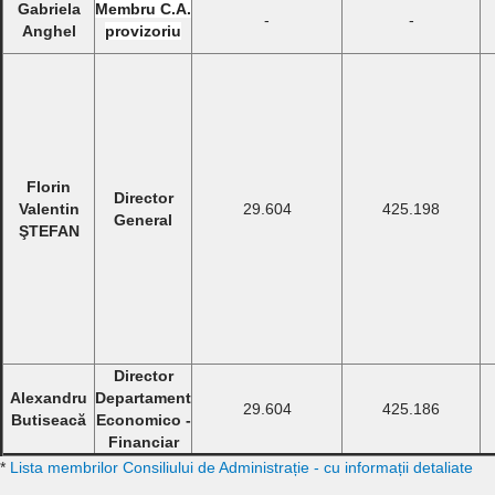
Gabriela
Membru C.A.
-
-
Anghel
provizoriu
Florin
Director
Valentin
29.604
425.198
General
ŞTEFAN
Director
Alexandru
Departament
29.604
425.186
Butiseacă
Economico -
Financiar
*
Lista membrilor Consiliului de Administrație - cu informații detaliate