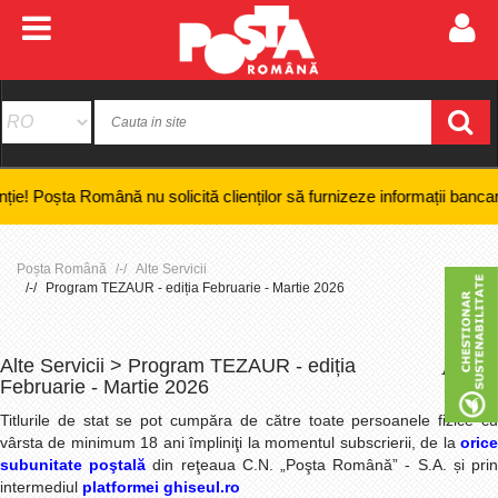
Română nu solicită clienților să furnizeze informații bancare confidenți
Poșta Română
Alte Servicii
Program TEZAUR - ediția Februarie - Martie 2026
Alte Servicii > Program TEZAUR - ediția
+
-
Februarie - Martie 2026
Titlurile de stat se pot cumpăra de către toate persoanele fizice cu
vârsta de minimum 18 ani împliniţi la momentul subscrierii, de la
orice
subunitate poştală
din reţeaua C.N. „Poşta Română” - S.A. și pri
intermediul
platformei ghiseul.ro