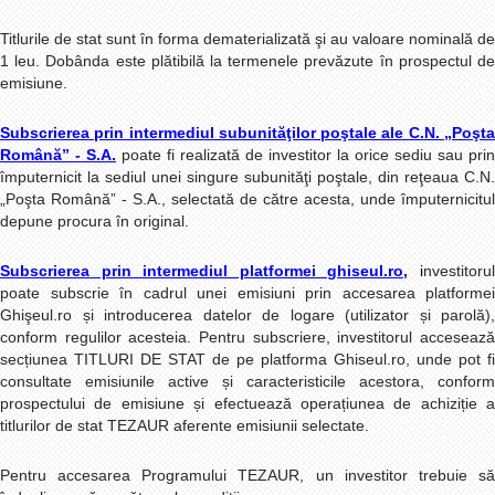
Titlurile de stat sunt în forma dematerializată şi au valoare nominală de
1 leu. Dobânda este plătibilă la termenele prevăzute în prospectul de
emisiune.
Subscrierea prin intermediul subunităţilor poştale ale C.N. „Poşta
Română” - S.A.
poate fi realizată de investitor la orice sediu sau prin
împuternicit la sediul unei singure subunităţi poştale, din reţeaua C.N.
„Poşta Română” - S.A., selectată de către acesta, unde împuternicitul
depune procura în original.
Subscrierea prin intermediul platformei ghiseul.ro,
i
nvestitoru
poate subscrie în cadrul unei emisiuni prin accesarea platformei
Ghişeul.ro și introducerea datelor de logare (utilizator și parolă),
conform regulilor acesteia. Pentru subscriere, investitorul accesează
secțiunea TITLURI DE STAT de pe platforma Ghiseul.ro, unde pot fi
consultate emisiunile active și caracteristicile acestora, conform
prospectului de emisiune și efectuează operațiunea de achiziție a
titlurilor de stat TEZAUR aferente emisiunii selectate.
Pentru accesarea Programului TEZAUR, un investitor trebuie să