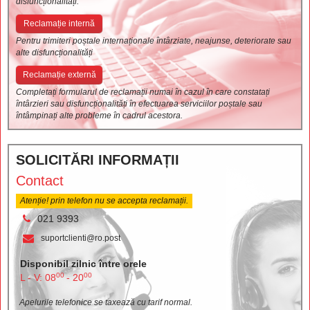
disfuncționalități.
Reclamație internă
Pentru trimiteri poștale internaționale întârziate, neajunse, deteriorate sau
alte disfuncționalități
Reclamație externă
Completați formularul de reclamații numai în cazul în care constatați
întârzieri sau disfuncționalități în efectuarea serviciilor poștale sau
întâmpinați alte probleme în cadrul acestora.
SOLICITĂRI INFORMAȚII
Contact
Atenție! prin telefon nu se accepta reclamații.
021 9393
suportclienti@ro.post
Disponibil zilnic între orele
00
00
L - V: 08
- 20
Apelurile telefonice se taxează cu tarif normal.