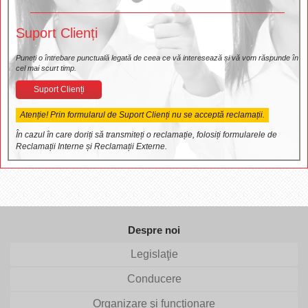
Suport Clienți
Puneți o întrebare punctuală legată de ceea ce vă interesează și vă vom răspunde în
cel mai scurt timp.
Suport Clienți
Atenție! Prin formularul de Suport Clienți nu se acceptă reclamații.
În cazul în care doriți să transmiteți o reclamație, folosiți formularele de
Reclamații Interne și Reclamații Externe.
Despre noi
Legislaţie
Conducere
Organizare şi funcţionare