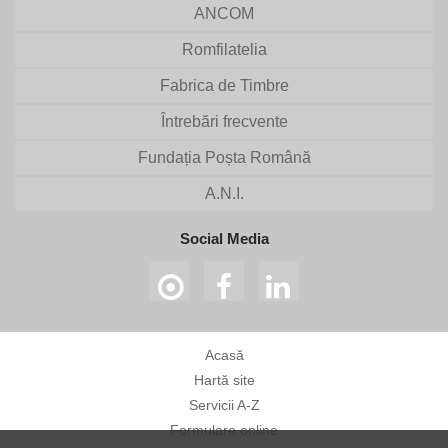
ANCOM
Romfilatelia
Fabrica de Timbre
Întrebări frecvente
Fundația Poșta Română
A.N.I.
Social Media
Acasă
Hartă site
Servicii A-Z
Formulare online