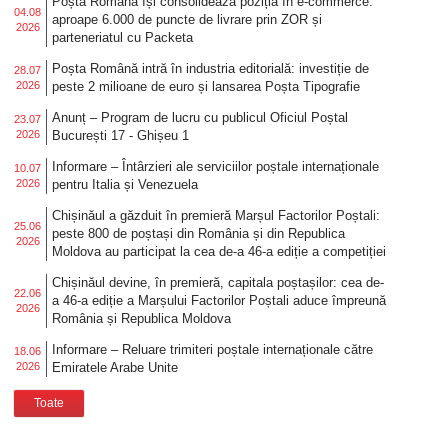
Poșta Română își consolidează poziția în e-commerce:
04.08
aproape 6.000 de puncte de livrare prin ZOR și
2026
parteneriatul cu Packeta
Poșta Română intră în industria editorială: investiție de
28.07
2026
peste 2 milioane de euro și lansarea Poșta Tipografie
Anunț – Program de lucru cu publicul Oficiul Poștal
23.07
2026
București 17 - Ghișeu 1
Informare – Întârzieri ale serviciilor poștale internaționale
10.07
2026
pentru Italia și Venezuela
Chișinăul a găzduit în premieră Marșul Factorilor Poștali:
25.06
peste 800 de poștași din România și din Republica
2026
Moldova au participat la cea de-a 46-a ediție a competiției
Chișinăul devine, în premieră, capitala poștașilor: cea de-
22.06
a 46-a ediție a Marșului Factorilor Poștali aduce împreună
2026
România și Republica Moldova
Informare – Reluare trimiteri poștale internaționale către
18.06
2026
Emiratele Arabe Unite
Toate