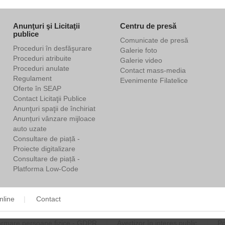
Anunţuri şi Licitaţii
Centru de presă
publice
Comunicate de presă
Proceduri în desfăşurare
Galerie foto
Proceduri atribuite
Galerie video
Proceduri anulate
Contact mass-media
Regulament
Evenimente Filatelice
Oferte în SEAP
Contact Licitaţii Publice
Anunţuri spaţii de închiriat
Anunțuri vânzare mijloace
auto uzate
Consultare de piață -
Proiecte digitalizare
Consultare de piață -
Platforma Low-Code
nline
Contact
ormare persoane fizice - GDPR
Avertizor în interes public
Po