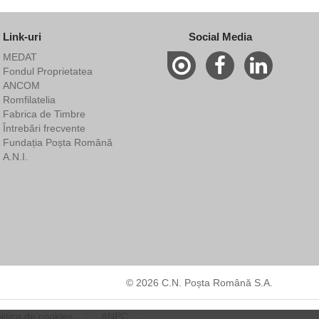
Link-uri
Social Media
MEDAT
Fondul Proprietatea
ANCOM
Romfilatelia
Fabrica de Timbre
Întrebări frecvente
Fundația Poșta Română
A.N.I.
© 2026 C.N. Poșta Română S.A.
litica de cookies
ANPC