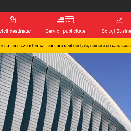
icii destinatari
Servicii publicitate
Soluţii Busin
zeze informații bancare confidențiale, numere de card sau coduri PIN și 