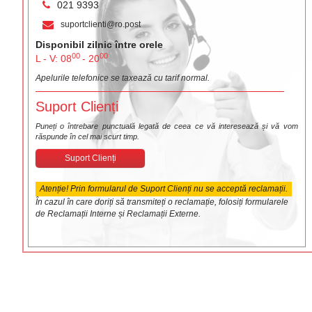
021 9393
suportclienti@ro.post
Disponibil zilnic între orele
00
00
L - V: 08
- 20
Apelurile telefonice se taxează cu tarif normal.
Suport Clienți
Puneți o întrebare punctuală legată de ceea ce vă interesează și vă vom
răspunde în cel mai scurt timp.
Suport Clienți
Atenție! Prin formularul de Suport Clienți nu se acceptă reclamații.
În cazul în care doriți să transmiteți o reclamație, folosiți formularele
de Reclamații Interne și Reclamații Externe.