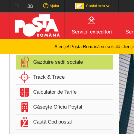
EN
RO
Ajutor
Contul meu
Servicii expeditori
Serv
Atenție! Poșta Română nu solicită clienților să furni
Gazduire sedii sociale
Track & Trace
Calculator de Tarife
Găsește Oficiu Poștal
Caută Cod poștal