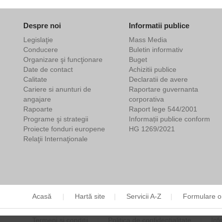
Despre noi
Informatii publice
Legislaţie
Mass Media
Conducere
Buletin informativ
Organizare şi funcţionare
Buget
Date de contact
Achizitii publice
Calitate
Declaratii de avere
Cariere si anunturi de
Raportare guvernanta
angajare
corporativa
Rapoarte
Raport lege 544/2001
Programe şi strategii
Informații publice conform
Proiecte fonduri europene
HG 1269/2021
Relaţii Internaţionale
Acasă
Hartă site
Servicii A-Z
Formulare o
Termeni și condiții
Politica de confidențialitate
Inf