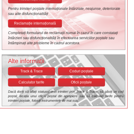
Pentru trimiteri poștale internaționale întârziate, neajunse, deteriorate
sau alte disfuncționalități
Reclamație internațională
Completați formularul de reclamații numai în cazul în care constatați
întârzieri sau disfuncționalități în efectuarea serviciilor poștale sau
întâmpinați alte probleme în cadrul acestora.
Alte informații
Track & Trace
Coduri poștale
Calculator tarife
Oficii poștale
Dacă doriți să aflați statusul unei trimiteri prin Track & Trace, să găsiți un cod
poștal, locația unui oficiu poștal din apropiere sau să calculați tarife pentru
trimiteri poștale, folosiți instrumentele de mai sus.