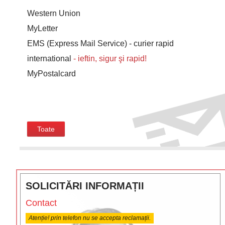
Western Union
MyLetter
EMS (Express Mail Service) - curier rapid
international
- ieftin, sigur şi rapid!
MyPostalcard
Toate
SOLICITĂRI INFORMAȚII
Contact
Atenție! prin telefon nu se accepta reclamații.