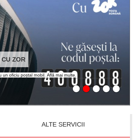
. CU ZOR
un oficiu poștal mobil. Află mai multe.
ALTE SERVICII