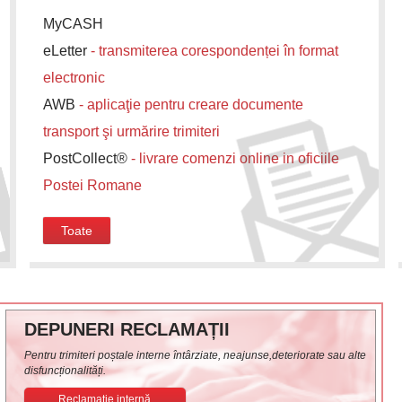
MyCASH
eLetter
- transmiterea corespondenței în format
electronic
AWB
- aplicaţie pentru creare documente
transport şi urmărire trimiteri
PostCollect®
- livrare comenzi online in oficiile
Postei Romane
Toate
DEPUNERI RECLAMAȚII
Pentru trimiteri poștale interne întârziate, neajunse,deteriorate sau alte
disfuncționalități.
Reclamație internă