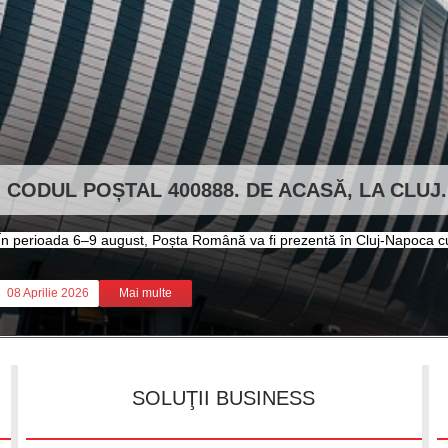
CODUL POȘTAL 400888. DE ACASĂ, LA CLUJ
În perioada 6–9 august, Poșta Română va fi prezentă în Cluj-Napoca cu 
08 Aprilie 2026
Mai multe
SOLUŢII BUSINESS