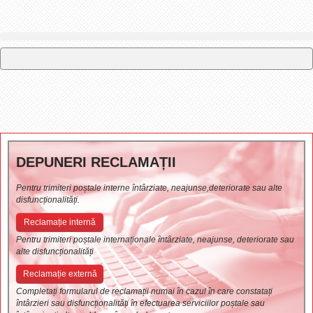
DEPUNERI RECLAMAȚII
Pentru trimiteri poștale interne întârziate, neajunse,deteriorate sau alte
disfuncționalități.
Reclamație internă
Pentru trimiteri poștale internaționale întârziate, neajunse, deteriorate sau
alte disfuncționalități
Reclamație externă
Completați formularul de reclamații numai în cazul în care constatați
întârzieri sau disfuncționalități în efectuarea serviciilor poștale sau