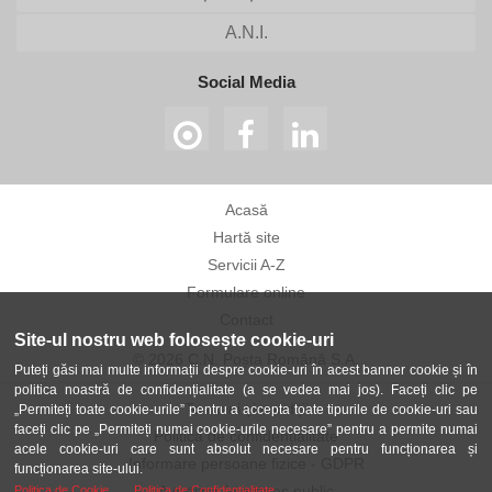
A.N.I.
Social Media
Acasă
Hartă site
Servicii A-Z
Formulare online
Contact
Site-ul nostru web folosește cookie-uri
© 2026 C.N. Poșta Română S.A.
Puteți găsi mai multe informații despre cookie-uri în acest banner cookie și în
politica noastră de confidențialitate (a se vedea mai jos). Faceți clic pe
Termeni și condiții
„Permiteți toate cookie-urile” pentru a accepta toate tipurile de cookie-uri sau
faceți clic pe „Permiteți numai cookie-urile necesare” pentru a permite numai
Politica de confidențialitate
acele cookie-uri care sunt absolut necesare pentru funcționarea și
Informare persoane fizice - GDPR
funcționarea site-ului.
Avertizor în interes public
Politica de Cookie
Politica de Confidentialitate