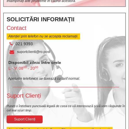
întâmpinați alte probleme în cadrul acestora.
SOLICITĂRI INFORMAȚII
Contact
Atenție! prin telefon nu se accepta reclamații.
021 9393
suportclienti@ro.post
Disponibil zilnic între orele
00
00
L - V: 08
- 20
Apelurile telefonice se taxează cu tarif normal.
Suport Clienți
Puneți o întrebare punctuală legată de ceea ce vă interesează și vă vom răspunde în
cel mai scurt timp.
Suport Clienți