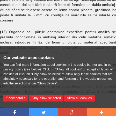
constituit din doi saci fără cusătură între ei, formând un dublu ambalaj.
Atunci când se folosesc casete de lemn contra placate, grosimea lor
poate fi limitată la 5 mm, cu condiţia ca marginile să fie întărite cu
corniere.
(12)
Organele sau părţile anatomice expediate pentru analiză se
prezintă condiţionate în ambalaj interior din cutii metalice ermetic
închise, introduse în lăzi de lemn umplute cu material absorbant
(rumeguş, talaş, vată etc.) Se admit numai adresate laboratoarelor de
analiză.
Our website uses cookies
(13)
Blănurile sau pieile neprelucrate se prezintă în ambalaje
You can find more information about cookies in this cookie banner and in our
obişnuite. Expeditorul prezintă certificat veterinar care însoţeşte
privacy policy (see below). Click on "Allow all cookies" to accept all types of
cookies or click on "Only allow selected" to allow only those cookies that are
trimiterea şi se înmânează destinatarului.
absolutely necessary for the operation and function of the website unless you
edit the selection under "Show details".
(14)
Transportul pomilor de iarnă se poate face, numai însoţit de acte
legale, cum ar fi: bon sau factură de la unitatea vânzătoare. Se admit
numai în circuitul intern.
Show details
Only allow selected
Allow all cookies
(15)
Fructele proaspete (mere, pere, gutui, etc.) se protejează în
containere din lemn sau material plastic, care pot fi prevăzute cu orificii