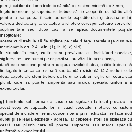
pereţii cutiilor din lemn trebuie să aibă o grosime minimă de 8 mm;
feţele inferioare şi superioare trebuie să fie acoperite cu hârtie albă
pentru a se putea înscrie adresele expeditorului şi destinatarului,
valorea declarată şi a se aplica etichetele corespunzătoare serviciilor
suplimentare sau, după caz, a se aplica documentele poştale
însoţitoare;
aceste cutii trebuie să fie sigilate pe cele 4 feţe laterale aşa cum s-a
menţionat la art. 2.4., alin. (1), lit. b), c) si d);
în situaţia în care, cutiile sunt prevăzute cu închizători speciale,
sigilarea se face numai pe dispozitivul prevăzut în acest scop;
dacă este necesar, pentru a asigura inviolabilitatea, cutiile trebuie să
fie legate în cruce cu o sfoară sau bandă rezistentă, fără noduri; cele
două capete ale sforii trebuie să fie unite sub un sigiliu din ceară sau
plumb care să poarte amprenta sau marca specială uniformă a
expeditorului.
g)
trimiterile sub formă de casete se sigilează la locul prevăzut î
acest scop pe capacele lor; în cazul casetelor metalice cu sistem
special de închidere, se introduce sfoara prin închizător, se face nod
dublu şi se leagă eticheta - adresă, iar capetele sforii se sigilează cu
ceară sau plumb care să poarte amprenta sau marca specială
uniformă a expeditorului.