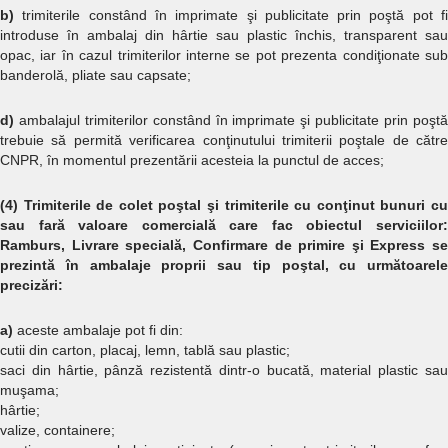
b)
trimiterile constând în imprimate şi publicitate prin poştă pot f
introduse în ambalaj din hârtie sau plastic închis, transparent sau
opac, iar în cazul trimiterilor interne se pot prezenta condiţionate sub
banderolă, pliate sau capsate;
d)
ambalajul trimiterilor constând în imprimate şi publicitate prin poştă
trebuie să permită verificarea conţinutului trimiterii poştale de către
CNPR, în momentul prezentării acesteia la punctul de acces;
(4) Trimiterile de colet poştal şi trimiterile cu conţinut bunuri cu
sau fară valoare comercială care fac obiectul serviciilor:
Ramburs, Livrare specială, Confirmare de primire şi Express se
prezintă în ambalaje proprii sau tip poştal, cu următoarele
precizări:
a)
aceste ambalaje pot fi din:
cutii din carton, placaj, lemn, tablă sau plastic;
saci din hârtie, pânză rezistentă dintr-o bucată, material plastic sau
muşama;
hârtie;
valize, containere;