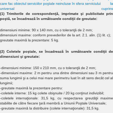
care fac obiectul serviciilor poştale neincluse în sfera serviciului
la
universal
cuprins
(1) Trimiterile de corespondenţă, imprimate şi publicitate prin
poştă, se încadrează în următoarele condiţii de greutate:
dimensiuni minime: 90 x 140 mm, cu o toleranţă de 2 mm;
dimensiuni maxime: conform prevederilor de la art. 2.1. alin. (1) lit. c);
greutate maximă la prezentare: 5 kg.
(2) Coletele poştale, se încadrează în următoarele condiţii de
dimensiuni şi greutate:
-dimensiuni minime: 150 x 210 mm, cu o toleranţă de 2 mm;
-dimensiuni maxime: 2 m pentru una dintre dimensiuni sau 3 m pentru
suma lungimii şi a celui mai mare perimetru luat în alt sens decât cel al
lungimii;
-greutate maximă la prezentare pentru:
-coletele interne: 15 kg colete obişnuite / 20 kg conţinut indivizibil;
-coletele internaţionale: 31,5 kg, cu respectarea greutăţii maxime
stabilite de către fiecare ţară membră a Uniunii Poştale Universale;
-greutate maximă la distribuire (colete internaţionale): 31,5 kg.