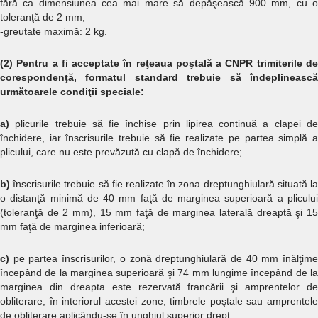
fără ca dimensiunea cea mai mare să depăşească 900 mm, cu o
toleranţă de 2 mm;
-greutate maximă: 2 kg.
(2) Pentru a fi acceptate în reţeaua poştală a CNPR trimiterile de
corespondenţă, formatul standard trebuie să îndeplinească
următoarele condiţii speciale:
a)
plicurile trebuie să fie închise prin lipirea continuă a clapei d
închidere, iar înscrisurile trebuie să fie realizate pe partea simplă a
plicului, care nu este prevăzută cu clapă de închidere;
b)
înscrisurile trebuie să fie realizate în zona dreptunghiulară situată la
o distanţă minimă de 40 mm faţă de marginea superioară a plicului
(toleranţă de 2 mm), 15 mm faţă de marginea laterală dreaptă şi 15
mm faţă de marginea inferioară;
c)
pe partea înscrisurilor, o zonă dreptunghiulară de 40 mm înălţim
începând de la marginea superioară şi 74 mm lungime începând de la
marginea din dreapta este rezervată francării şi amprentelor de
obliterare, în interiorul acestei zone, timbrele poştale sau amprentele
de obliterare aplicându-se în unghiul superior drept;