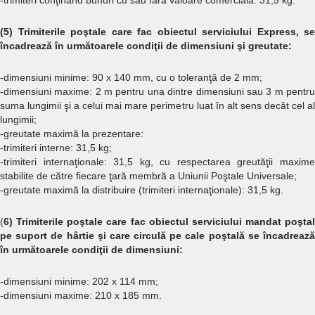
-trimiteri conţinând bunuri cu sau fără valoare comercială: 31,5 kg.
(5) Trimiterile poştale care fac obiectul serviciului Express, se
încadrează în următoarele condiţii de dimensiuni şi greutate:
-dimensiuni minime: 90 x 140 mm, cu o toleranţă de 2 mm;
-dimensiuni maxime: 2 m pentru una dintre dimensiuni sau 3 m pentru
suma lungimii şi a celui mai mare perimetru luat în alt sens decât cel al
lungimii;
-greutate maximă la prezentare:
-trimiteri interne: 31,5 kg;
-trimiteri internaţionale: 31,5 kg, cu respectarea greutăţii maxime
stabilite de către fiecare ţară membră a Uniunii Poştale Universale;
-greutate maximă la distribuire (trimiteri internaţionale): 31,5 kg.
(
6) Trimiterile poştale care fac obiectul serviciului mandat poştal
pe suport de hârtie şi care circulă pe cale poştală se încadrează
în următoarele condiţii de dimensiuni:
-dimensiuni minime: 202 x 114 mm;
-dimensiuni maxime: 210 x 185 mm.