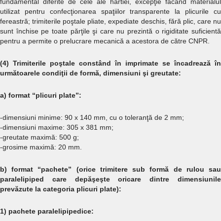
fundamental diferite de cele ale hârtiei, excepţie făcând materialul
utilizat pentru confecţionarea spaţiilor transparente la plicurile cu
fereastră; trimiterile poştale pliate, expediate deschis, fără plic, care nu
sunt închise pe toate părţile şi care nu prezintă o rigiditate suficientă
pentru a permite o prelucrare mecanică a acestora de către CNPR.
(4) Trimiterile poştale constând în imprimate se încadrează în
următoarele condiţii de formă, dimensiuni şi greutate:
a) format “plicuri plate”:
-dimensiuni minime: 90 x 140 mm, cu o toleranţă de 2 mm;
-dimensiuni maxime: 305 x 381 mm;
-greutate maximă: 500 g;
-grosime maximă: 20 mm.
b) format “pachete” (orice trimitere sub formă de rulou sau
paralelipiped care depăşeşte oricare dintre dimensiunile
prevăzute la categoria plicuri plate):
1) pachete paralelipipedice: