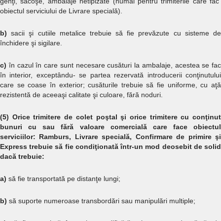
genţi, sacoşe, ambalaje netipizate (numai pentru trimiterile care fac
obiectul serviciului de Livrare specială).
b)
sacii şi cutiile metalice trebuie să fie prevăzute cu sisteme d
închidere şi sigilare.
c)
în cazul în care sunt necesare cusături la ambalaje, acestea se fac
în interior, exceptându- se partea rezervată introducerii conţinutului
care se coase în exterior; cusăturile trebuie să fie uniforme, cu aţă
rezistentă de aceeaşi calitate şi culoare, fără noduri.
(5)
Orice trimitere de colet poştal şi orice trimitere cu conţinu
bunuri cu sau fără valoare comercială care face obiectul
serviciilor: Ramburs, Livrare specială, Confirmare de primire şi
Express trebuie să fie condiţionată într-un mod deosebit de solid
dacă trebuie:
a)
să fie transportată pe distanţe lungi;
b)
să suporte numeroase transbordări sau manipulări multiple;