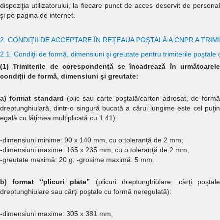
dispoziţia utilizatorului, la fiecare punct de acces deservit de personal
şi pe pagina de internet.
2. CONDIŢII DE ACCEPTARE ÎN REŢEAUA POŞTALĂ A CNPR A TRI
2.1. Condiţii de formă, dimensiuni şi greutate pentru trimiterile poştale
(1) Trimiterile de corespondenţă se încadrează în următoarele
condiţii de formă, dimensiuni şi greutate:
a) format standard
(plic sau carte poştală/carton adresat, de formă
dreptunghiulară, dintr-o singură bucată a cărui lungime este cel puţin
egală cu lăţimea multiplicată cu 1.41):
-dimensiuni minime: 90 x 140 mm, cu o toleranţă de 2 mm;
-dimensiuni maxime: 165 x 235 mm, cu o toleranţă de 2 mm,
-greutate maximă: 20 g; -grosime maximă: 5 mm.
b) format “plicuri plate”
(plicuri dreptunghiulare, cărţi poştal
dreptunghiulare sau cărţi poştale cu formă neregulată):
-dimensiuni maxime: 305 x 381 mm;