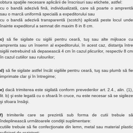
obtura spaţiile necesare aplicării de înscrisuri sau etichete, astfel:
cu o bandă adezivă fină, individualizată, care să poarte o amprentă
sau o marcă uniformă specială a expeditorului sau
cu o bandă adezivă transparentă (scotch) aplicată peste locul unde
înainte expeditorul a semnat din maxim 8 in 8 cm.
c)
să fie sigilate cu sigilii pentru ceară, tuş sau alte mijloace cu
amprenta sau un însemn al expeditorului, în acest caz, distanţa între
sigilii netrebuind să depasească 4 cm în cazul plicurilor, respectiv 8 cm
în cazul cutiilor sau rulourilor;
d)
să fie sigilate astfel încât sigiliile pentru ceară, tuş sau plumb să fie
imprimate clar şi în întregime;
e)
dacă trimiterea este sigilată conform prevederilor art. 2.4., alin. (1),
lit. b) şi este legată cu o sfoară în cruce, nu este necesar să se sigileze
şi sfoara însăşi.
f)
trimiterile care se prezintă sub forma de cutii trebuie să
îndeplinească următoarele condiţii suplimentare:
cutiile trebuie să fie confecţionate din lemn, metal sau material plastic
suficient de rezistent;