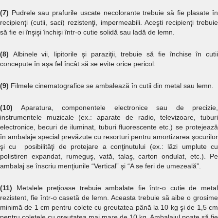
(7)
Pudrele sau prafurile uscate necolorante trebuie să fie plasate î
recipienţi (cutii, saci) rezistenţi, impermeabili. Aceşti recipienţi trebuie
să fie ei înşişi închişi într-o cutie solidă sau ladă de lemn.
(8)
Albinele vii, lipitorile şi paraziţii, trebuie să fie închise în cuti
concepute în aşa fel încât să se evite orice pericol.
(9)
Filmele cinematografice se ambalează în cutii din metal sau lemn.
(10)
Aparatura, componentele electronice sau de precizie,
instrumentele muzicale (ex.: aparate de radio, televizoare, tuburi
electronice, becuri de iluminat, tuburi fluorescente etc.) se protejează
în ambalaje special prevăzute cu resorturi pentru amortizarea şocurilor
şi cu posibilităţi de protejare a conţinutului (ex.: lăzi umplute cu
polistiren expandat, rumeguş, vată, talaş, carton ondulat, etc.). Pe
ambalaj se înscriu menţiunile “Vertical” şi “A se feri de umezeală”.
(11)
Metalele preţioase trebuie ambalate fie într-o cutie de metal
rezistent, fie într-o casetă de lemn. Aceasta trebuie să aibe o grosime
minimă de 1 cm pentru colete cu greutatea până la 10 kg şi de 1,5 cm
pentru coletele cu greutatea mai mare de 10 kg. Ambalajul poate să fie