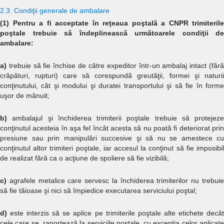
2.3. Condiţii generale de ambalare
(1) Pentru a fi acceptate în reţeaua poştală a CNPR trimiterile
poştale trebuie să îndeplinească următoarele condiţii de
ambalare:
a)
trebuie să fie închise de către expeditor într-un ambalaj intact (fără
crăpături, rupturi) care să corespundă greutăţii, formei şi naturii
conţinutului, cât şi modului şi duratei transportului şi să fie în forme
uşor de mânuit;
b)
ambalajul şi închiderea trimiterii poştale trebuie să protejeze
conţinutul acesteia în aşa fel încât acesta să nu poată fi deteriorat prin
presiune sau prin manipulări succesive şi să nu se amestece cu
conţinutul altor trimiteri poştale, iar accesul la conţinut să fie imposibil
de realizat fără ca o acţiune de spoliere să fie vizibilă;
c)
agrafele metalice care servesc la închiderea trimiterilor nu trebuie
să fie tăioase şi nici să împiedice executarea serviciului poştal;
d)
este interzis să se aplice pe trimiterile poştale alte etichete decâ
cele care se raportează la serviciile poştale, cu excepţia celor aplicate