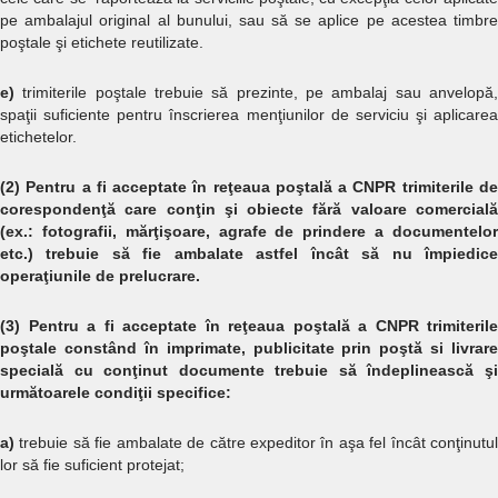
pe ambalajul original al bunului, sau să se aplice pe acestea timbre
poştale şi etichete reutilizate.
e)
trimiterile poştale trebuie să prezinte, pe ambalaj sau anvelopă,
spaţii suficiente pentru înscrierea menţiunilor de serviciu şi aplicarea
etichetelor.
(2) Pentru a fi acceptate în reţeaua poştală a CNPR trimiterile de
corespondenţă care conţin şi obiecte fără valoare comercială
(ex.: fotografii, mărţişoare, agrafe de prindere a documentelor
etc.) trebuie să fie ambalate astfel încât să nu împiedice
operaţiunile de prelucrare.
(3) Pentru a fi acceptate în reţeaua poştală a CNPR trimiterile
poştale constând în imprimate, publicitate prin poştă si livrare
specială cu conţinut documente trebuie să îndeplinească şi
următoarele condiţii specifice:
a)
trebuie să fie ambalate de către expeditor în aşa fel încât conţinutul
lor să fie suficient protejat;