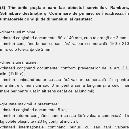
(3) Trimiterile poştale care fac obiectul serviciilor: Ramburs,
Schimbare destinaţie şi Confirmare de primire, se încadrează în
următoarele condiţii de dimensiuni şi greutate:
-dimensiuni minime:
-trimiteri conţinând documente: 90 x 140 mm, cu o toleranţă de 2 mm;
-trimiteri conţinând bunuri cu sau fără valoare comercială: 150 x 210
mm, cu o toleranţă de 2 mm;
-dimensiuni maxime:
-trimiteri conţinând documente: conform prevederilor de la art. 2.1.
alin. (1) lit. c);
-trimiteri conţinând bunuri cu sau fără valoare comercială: 2 m pentru
una dintre dimensiuni sau 3 m pentru suma lungimii şi a celui mai
mare perimetru luat în alt sens decât cel al lungimii;
-greutate maximă la prezentare:
-trimiteri conţinând documente: 5 kg;
-trimiteri interne conţinând bunuri cu sau fără valoare comercială: 15
kg colete obişnuite / 20 kg conţinut indivizibil;
-trimiteri internaţionale conţinând bunuri cu sau fără valoare