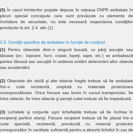
(5)
În cazul trimiterilor poştale depuse în reţeaua CNPR ambalate în
plicuri special concepute care sunt prevăzute cu elemente de
închidere de securitate, nu este necesară respectarea condiţiilor
prevăzute la art. 2.4. alin (1).
2.5. Condiţii specifice de ambalare în funcţie de conţinut
(1)
Pentru obiectele dintr-o singură bucată, cu părţi ascuţite sau
tăioase (ex.: topoare, furci, coase, lopeţi, sape, etc.) se ambalează
partea tăioasă sau ascuţită în vederea evitării deteriorării altor obiecte
sau accidentării.
(2)
Obiectele din sticlă şi alte obiecte fragile trebuie să fie ambalate
într-o cutie rezistentă, umplută cu materiale protectoare
corespunzătoare. Orice frecare sau lovire în cursul transportului, fie
între obiecte, fie între obiecte şi pereţii cutiei trebuie să fie impiedicată.
(3)
Lichidele şi corpurile uşor lichefiabile trebuie să fie închise î
recipienţi perfect etanşi. Fiecare recipient trebuie să fie plasat într-o
cutie specială, rezistentă, prevăzută cu material protector
corespunzător în cantitate suficientă pentru a absorbi lichidul în caz de