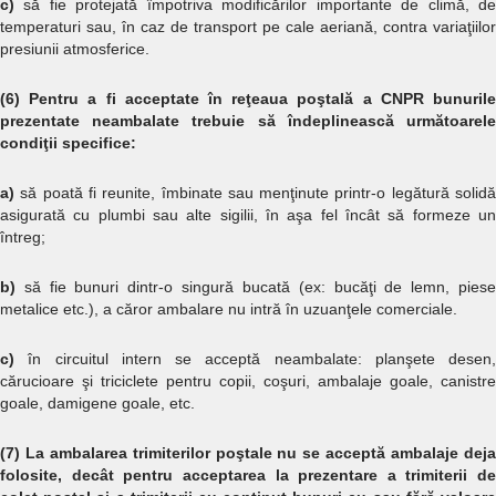
c)
să fie protejată împotriva modificărilor importante de climă, d
temperaturi sau, în caz de transport pe cale aeriană, contra variaţiilor
presiunii atmosferice.
(6) Pentru a fi acceptate în reţeaua poştală a CNPR bunurile
prezentate neambalate trebuie să îndeplinească următoarele
condiţii specifice:
a)
să poată fi reunite, îmbinate sau menţinute printr-o legătură solidă
asigurată cu plumbi sau alte sigilii, în aşa fel încât să formeze un
întreg;
b)
să fie bunuri dintr-o singură bucată (ex: bucăţi de lemn, piese
metalice etc.), a căror ambalare nu intră în uzuanţele comerciale.
c)
în circuitul intern se acceptă neambalate: planşete desen,
cărucioare şi triciclete pentru copii, coşuri, ambalaje goale, canistre
goale, damigene goale, etc.
(7)
La ambalarea trimiterilor poştale nu se acceptă ambalaje dej
folosite, decât pentru acceptarea la prezentare a trimiterii de