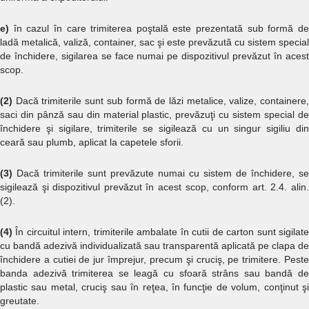
e)
în cazul în care trimiterea poştală este prezentată sub formă de
ladă metalică, valiză, container, sac şi este prevăzută cu sistem special
de închidere, sigilarea se face numai pe dispozitivul prevăzut în acest
scop.
(2)
Dacă trimiterile sunt sub formă de lăzi metalice, valize, containere
saci din pânză sau din material plastic, prevăzuţi cu sistem special de
închidere şi sigilare, trimiterile se sigilează cu un singur sigiliu din
ceară sau plumb, aplicat la capetele sforii.
(3)
Dacă trimiterile sunt prevăzute numai cu sistem de închidere, se
sigilează şi dispozitivul prevăzut în acest scop, conform art. 2.4. alin.
(2).
(4)
În circuitul intern, trimiterile ambalate în cutii de carton sunt sigilate
cu bandă adezivă individualizată sau transparentă aplicată pe clapa de
închidere a cutiei de jur împrejur, precum şi cruciş, pe trimitere. Peste
banda adezivă trimiterea se leagă cu sfoară strâns sau bandă de
plastic sau metal, cruciş sau în reţea, în funcţie de volum, conţinut şi
greutate.