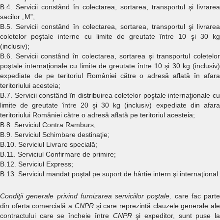
B.4. Servicii constând în colectarea, sortarea, transportul şi livrarea
sacilor „M”;
B.5. Servicii constând în colectarea, sortarea, transportul şi livrarea
coletelor poştale interne cu limite de greutate între 10 şi 30 kg
(inclusiv);
B.6. Servicii constând în colectarea, sortarea şi transportul coletelor
poştale internaţionale cu limite de greutate între 10 şi 30 kg (inclusiv)
expediate de pe teritoriul României către o adresă aflată în afara
teritoriului acesteia;
B.7. Servicii constând în distribuirea coletelor poştale internaţionale cu
limite de greutate între 20 şi 30 kg (inclusiv) expediate din afara
teritoriului României către o adresă aflată pe teritoriul acesteia;
B.8. Serviciul Contra Ramburs;
B.9. Serviciul Schimbare destinaţie;
B.10. Serviciul Livrare specială;
B.11. Serviciul Confirmare de primire;
B.12. Serviciul Express;
B.13. Serviciul mandat poştal pe suport de hârtie intern şi internaţional.
Condiţii generale privind furnizarea serviciilor poştale,
care fac parte
din oferta comercială a
CNPR
şi care reprezintă clauzele generale al
contractului care se încheie între
CNPR
şi expeditor, sunt puse la