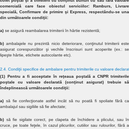
colet poştal şi a trimiterii cu conţinut bunuri cu sau fără valoare
comercială care face obiectul serviciilor: Ramburs, Livrare
specială, Confirmare de primire şi Express, respectându-se una
din următoarele condiţii:
a)
se asigură reambalarea trimiterii în hârtie rezistentă;
b)
ambalajele nu prezintă nicio deteriorare, conţinutul trimiterii este
asigurat corespunzător şi vechile înscrisuri sunt acoperite (ex.: se
lipeşte hârtie, etichete autocolante etc).
2.4. Condiţii specifice de ambalare pentru trimiterile cu valoare de
(1) Pentru a fi acceptate în reţeaua poştală a CNPR trimiterile
poştale cu valoare declarată (conţinut asigurat) trebuie să
îndeplinească următoarele condiţii:
a)
să fie confecţionate astfel incât să nu poată fi spoliate fără ca
ambalajul sau sigiliile să fie afectate;
b)
să fie sigilate corect, pe clapeta de închidere a plicului, sau în
cruce, pe toate feţele, în cazul plicurilor, cutiilor sau rulourilor, fără a