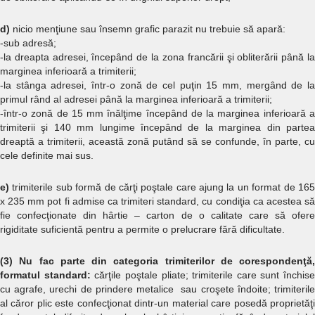
d)
nicio menţiune sau însemn grafic parazit nu trebuie să apară:
-sub adresă;
-la dreapta adresei, începând de la zona francării şi obliterării până la
marginea inferioară a trimiterii;
-la stânga adresei, într-o zonă de cel puţin 15 mm, mergând de la
primul rând al adresei până la marginea inferioară a trimiterii;
-într-o zonă de 15 mm înălţime începând de la marginea inferioară a
trimiterii şi 140 mm lungime începând de la marginea din partea
dreaptă a trimiterii, această zonă putând să se confunde, în parte, cu
cele definite mai sus.
e)
trimiterile sub formă de cărţi poştale care ajung la un format de 165
x 235 mm pot fi admise ca trimiteri standard, cu condiţia ca acestea să
fie confecţionate din hârtie – carton de o calitate care să ofere
rigiditate suficientă pentru a permite o prelucrare fără dificultate.
(3) Nu fac parte din categoria trimiterilor de corespondenţă,
formatul standard:
cărţile poştale pliate; trimiterile care sunt închise
cu agrafe, urechi de prindere metalice sau croşete îndoite; trimiterile
al căror plic este confecţionat dintr-un material care posedă proprietăţi