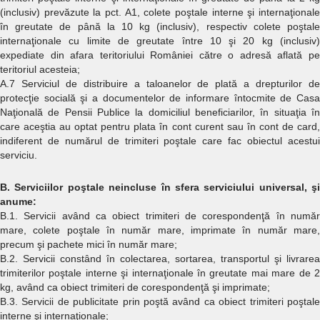
(inclusiv) prevăzute la pct. A1, colete poştale interne şi internaţionale
în greutate de până la 10 kg (inclusiv), respectiv colete poştale
internaţionale cu limite de greutate între 10 şi 20 kg (inclusiv)
expediate din afara teritoriului României către o adresă aflată pe
teritoriul acesteia;
A.7 Serviciul de distribuire a taloanelor de plată a drepturilor de
protecţie socială şi a documentelor de informare întocmite de Casa
Naţională de Pensii Publice la domiciliul beneficiarilor, în situaţia în
care aceştia au optat pentru plata în cont curent sau în cont de card,
indiferent de numărul de trimiteri poştale care fac obiectul acestui
serviciu.
B. Serviciilor poştale neincluse în sfera serviciului universal, şi
anume:
B.1. Servicii având ca obiect trimiteri de corespondenţă în număr
mare, colete poştale în număr mare, imprimate în număr mare,
precum şi pachete mici în număr mare;
B.2. Servicii constând în colectarea, sortarea, transportul şi livrarea
trimiterilor poştale interne şi internaţionale în greutate mai mare de 2
kg, având ca obiect trimiteri de corespondenţă şi imprimate;
B.3. Servicii de publicitate prin poştă având ca obiect trimiteri poştale
interne şi internaţionale;