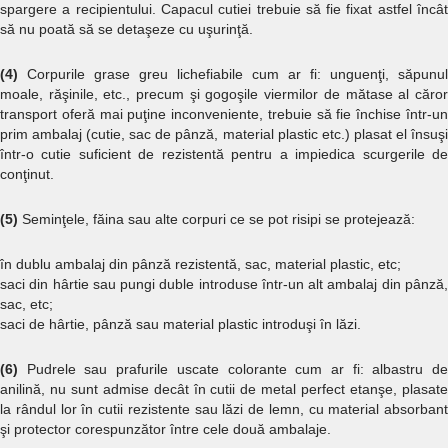
spargere a recipientului. Capacul cutiei trebuie să fie fixat astfel încât
să nu poată să se detaşeze cu uşurinţă.
(4)
Corpurile grase greu lichefiabile cum ar fi: unguenţi, săpunul
moale, răşinile, etc., precum şi gogoşile viermilor de mătase al căror
transport oferă mai puţine inconveniente, trebuie să fie închise într-un
prim ambalaj (cutie, sac de pânză, material plastic etc.) plasat el însuşi
într-o cutie suficient de rezistentă pentru a impiedica scurgerile de
conţinut.
(5)
Seminţele, făina sau alte corpuri ce se pot risipi se protejează:
în dublu ambalaj din pânză rezistentă, sac, material plastic, etc;
saci din hârtie sau pungi duble introduse într-un alt ambalaj din pânză,
sac, etc;
saci de hârtie, pânză sau material plastic introduşi în lăzi.
(6)
Pudrele sau prafurile uscate colorante cum ar fi: albastru de
anilină, nu sunt admise decât în cutii de metal perfect etanşe, plasate
la rândul lor în cutii rezistente sau lăzi de lemn, cu material absorbant
şi protector corespunzător între cele două ambalaje.