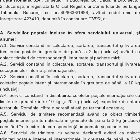
Poşta Română S.A.
, cu sediul în Bucureşti, Bd. Dacia nr.140, sector
2, Bucureşti, înregistrată la Oficiul Registrului Comerţului de pe lângă
Tribunalul Bucureşti cu nr.J40/8636/1998, având codul unic de
înregistrare 427410, denumită în continuare
CNPR
, a:
A. Serviciilor poştale incluse în sfera serviciului universal, şi
anume:
A.1. Servicii constând în colectarea, sortarea, transportul şi livrarea
trimiterilor poştale în greutate de până la 2 kg (inclusiv) având ca
obiect: trimiteri de corespondenţă, imprimate şi pachete mici;
A.2. Servicii constând în colectarea, sortarea, transportul şi livrarea
cecogramelor interne şi internaţionale;
A.3. Servicii constând în colectarea, sortarea, transportul şi livrarea
coletelor poştale intenr şi internaţionale în greutate de până la 10 kg
(inclusiv);
A.4. Servicii constând în distribuirea coletelor poştale internaţionale cu
limite de greutate între 10 kg şi 20 kg (inclusiv) expediate din afara
teritoriului României către o adresă aflată pe teritoriul acesteia;
A.5. Serviciul de trimitere recomandată având ca obiect trimiteri
poştale interne şi internaţionale în greutate de până la 2 kg (inclusiv)
constând în: trimiteri de corespondenţă, imprimate şi pachete mici;
A.6. Serviciul de trimitere cu valoare declarată având ca obiect:
trimiteri poştale interne şi internaţionale în greutate de până la 2 kg