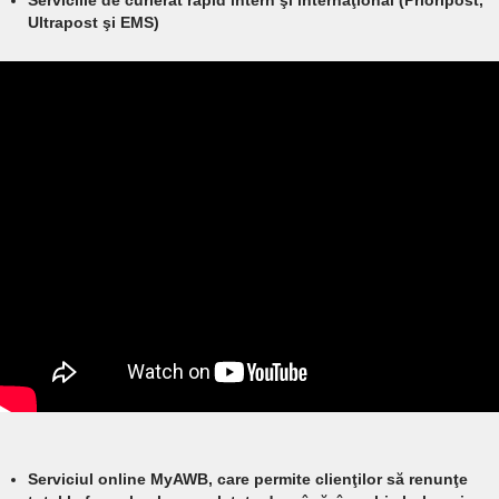
Serviciile de curierat rapid intern şi internaţional (Prioripost,
Ultrapost şi EMS)
Serviciul online MyAWB, care permite clienţilor să renunţe