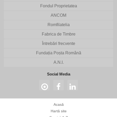
Fondul Proprietatea
ANCOM
Romfilatelia
Fabrica de Timbre
Întrebări frecvente
Fundația Poșta Română
A.N.I.
Social Media
Acasă
Hartă site