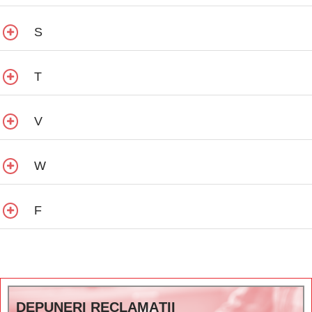
S
T
V
W
F
DEPUNERI RECLAMAȚII