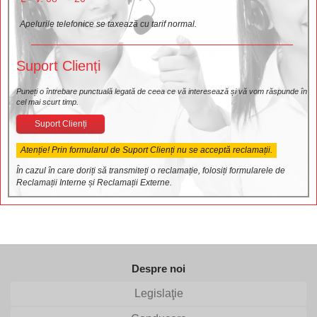
Apelurile telefonice se taxează cu tarif normal.
Suport Clienți
Puneți o întrebare punctuală legată de ceea ce vă interesează și vă vom răspunde în
cel mai scurt timp.
Suport Clienți
Atenție! Prin formularul de Suport Clienți nu se acceptă reclamații.
În cazul în care doriți să transmiteți o reclamație, folosiți formularele de
Reclamații Interne și Reclamații Externe.
Despre noi
Legislaţie