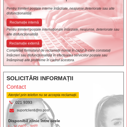
Pentru trimiteri poștale interne întârziate, neajunse,deteriorate sau alte
disfuncționalități.
Reclamație internă
Pentru trimiteri poștale internaționale întârziate, neajunse, deteriorate sau
alte disfuncționalități
Reclamație externă
Completați formularul de reclamații numai în cazul în care constatați
întârzieri sau disfuncționalități în efectuarea serviciilor poștale sau
întâmpinați alte probleme în cadrul acestora.
SOLICITĂRI INFORMAȚII
Contact
Atenție! prin telefon nu se accepta reclamații.
021 9393
suportclienti@ro.post
Disponibil zilnic între orele
00
00
L - V: 08
- 20