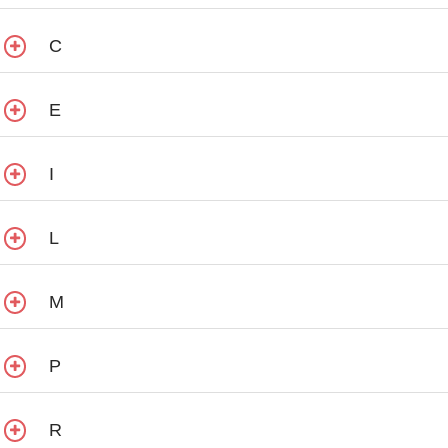
C
E
I
L
M
P
R