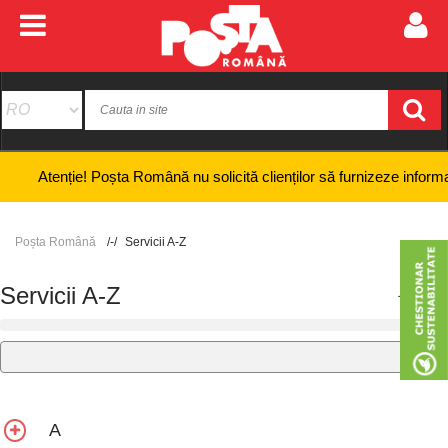
nție! Poșta Română nu solicită clienților să furnizeze informații bancar
Poșta Română
Servicii A-Z
+
-
Servicii A-Z
A