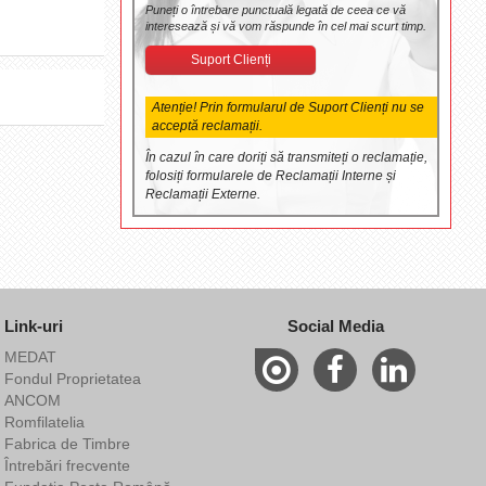
Puneți o întrebare punctuală legată de ceea ce vă
interesează și vă vom răspunde în cel mai scurt timp.
Suport Clienți
Atenție! Prin formularul de Suport Clienți nu se
acceptă reclamații.
În cazul în care doriți să transmiteți o reclamație,
folosiți formularele de Reclamații Interne și
Reclamații Externe.
Link-uri
Social Media
MEDAT
Fondul Proprietatea
ANCOM
Romfilatelia
Fabrica de Timbre
Întrebări frecvente