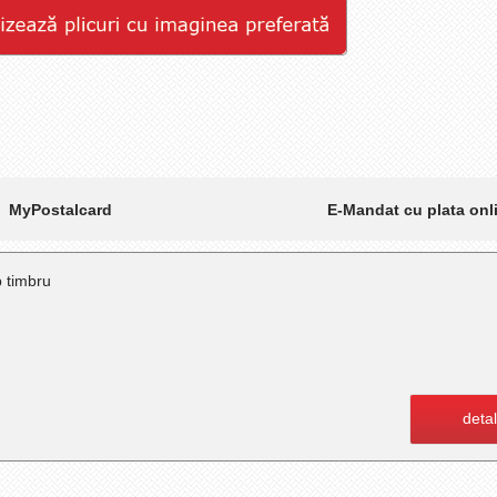
E-Mandat cu plata onl
MyPostalcard
p timbru
detal