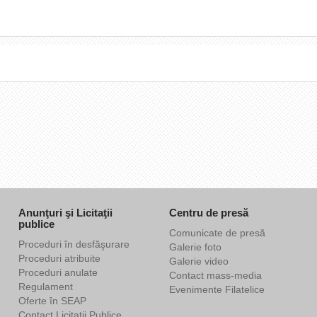
Anunţuri şi Licitaţii
Centru de presă
publice
Comunicate de presă
Proceduri în desfăşurare
Galerie foto
Proceduri atribuite
Galerie video
Proceduri anulate
Contact mass-media
Regulament
Evenimente Filatelice
Oferte în SEAP
Contact Licitaţii Publice