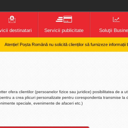
icii destinatari
Servicii publicitate
Soluţii Busin
nție! Poșta Română nu solicită clienților să furnizeze informații bancar
ter ofera clientilor (persoanelor fizice sau juridice) posibilitatea de a ut
 pentru a crea plicuri personalizate pentru corespondenta transmise la d
evenimente speciale, evenimente de afaceri etc.)