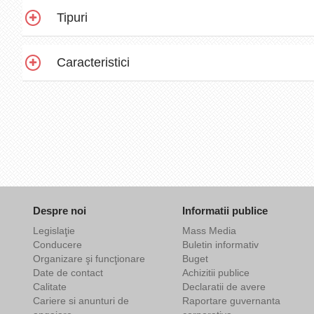
Tipuri
Caracteristici
Despre noi
Informatii publice
Legislaţie
Mass Media
Conducere
Buletin informativ
Organizare şi funcţionare
Buget
Date de contact
Achizitii publice
Calitate
Declaratii de avere
Cariere si anunturi de
Raportare guvernanta