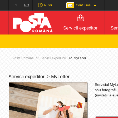
EN
RO
Ajutor
Contul meu
Servicii expeditori
Serv
Ate
Poșta Română
Servicii expeditori
MyLetter
Servicii expeditori > MyLetter
Serviciul MyLet
sau fotografii
(invitatii la 