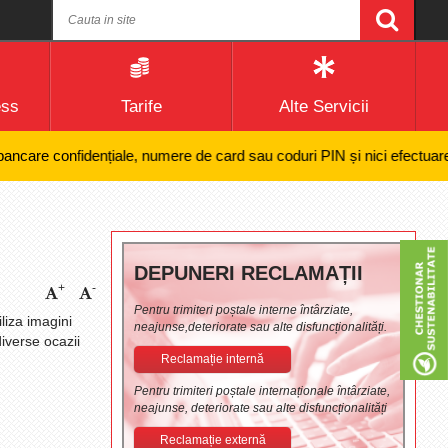
ess
Tarife
Alte Servicii
e confidențiale, numere de card sau coduri PIN și nici efectuarea de pl
DEPUNERI RECLAMAȚII
+
-
Pentru trimiteri poștale interne întârziate,
iliza imagini
neajunse,deteriorate sau alte disfuncționalități.
iverse ocazii
Reclamație internă
Pentru trimiteri poștale internaționale întârziate,
neajunse, deteriorate sau alte disfuncționalități
Reclamație externă