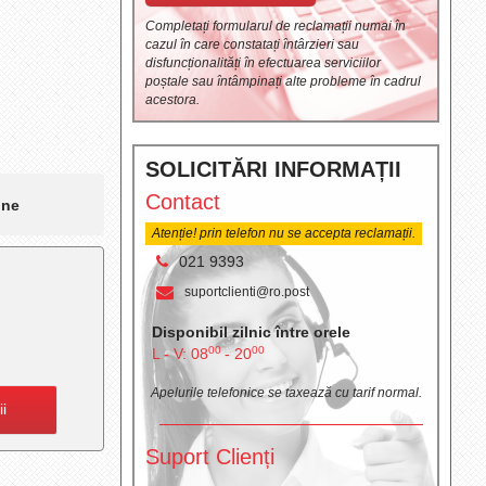
Completați formularul de reclamații numai în
cazul în care constatați întârzieri sau
disfuncționalități în efectuarea serviciilor
poștale sau întâmpinați alte probleme în cadrul
acestora.
SOLICITĂRI INFORMAȚII
Contact
ine
Atenție! prin telefon nu se accepta reclamații.
021 9393
suportclienti@ro.post
Disponibil zilnic între orele
00
00
L - V: 08
- 20
Apelurile telefonice se taxează cu tarif normal.
ii
Suport Clienți