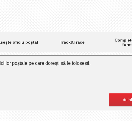
Complet
Track&Trace
seşte oficiu poştal
form
ciilor poştale pe care doreşti să le foloseşti.
detal