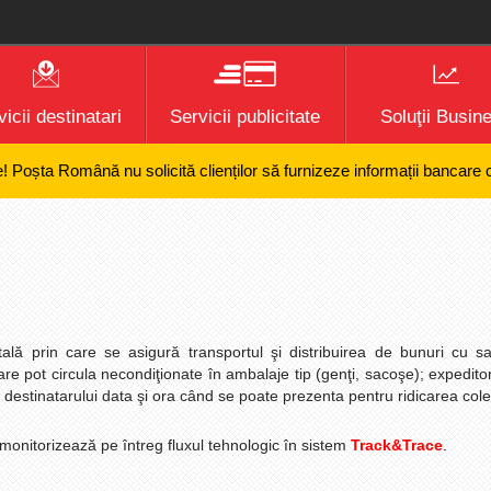
icii destinatari
Servicii publicitate
Soluţii Busin
Română nu solicită clienților să furnizeze informații bancare confidenț
tală prin care se asigură transportul şi distribuirea de bunuri cu s
re pot circula necondiţionate în ambalaje tip (genţi, sacoşe); expeditor
destinatarului data şi ora când se poate prezenta pentru ridicarea cole
monitorizează pe întreg fluxul tehnologic în sistem
Track&Trace
.