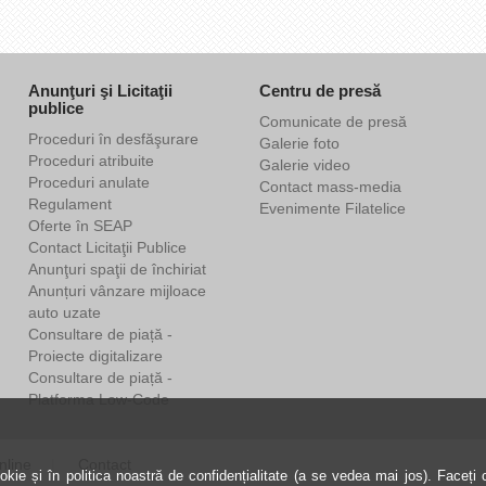
Anunţuri şi Licitaţii
Centru de presă
publice
Comunicate de presă
Proceduri în desfăşurare
Galerie foto
Proceduri atribuite
Galerie video
Proceduri anulate
Contact mass-media
Regulament
Evenimente Filatelice
Oferte în SEAP
Contact Licitaţii Publice
Anunţuri spaţii de închiriat
Anunțuri vânzare mijloace
auto uzate
Consultare de piață -
Proiecte digitalizare
Consultare de piață -
Platforma Low-Code
nline
Contact
kie și în politica noastră de confidențialitate (a se vedea mai jos). Faceți cl