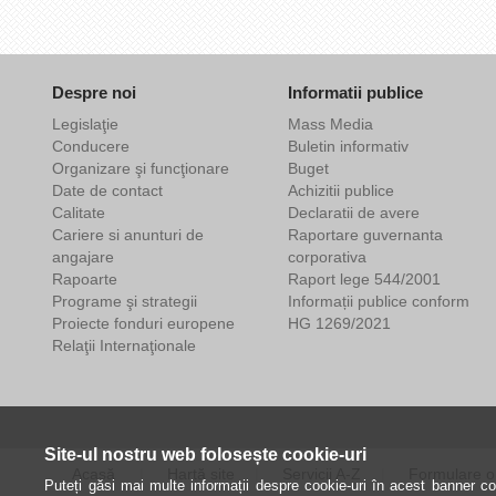
Despre noi
Informatii publice
Legislaţie
Mass Media
Conducere
Buletin informativ
Organizare şi funcţionare
Buget
Date de contact
Achizitii publice
Calitate
Declaratii de avere
Cariere si anunturi de
Raportare guvernanta
angajare
corporativa
Rapoarte
Raport lege 544/2001
Programe şi strategii
Informații publice conform
Proiecte fonduri europene
HG 1269/2021
Relaţii Internaţionale
Site-ul nostru web folosește cookie-uri
Acasă
Hartă site
Servicii A-Z
Formulare o
Puteți găsi mai multe informații despre cookie-uri în acest banner coo