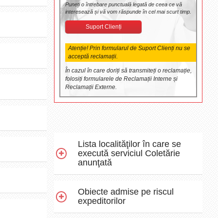
Puneți o întrebare punctuală legată de ceea ce vă
interesează și vă vom răspunde în cel mai scurt timp.
Suport Clienți
Atenție! Prin formularul de Suport Clienți nu se
acceptă reclamații.
În cazul în care doriți să transmiteți o reclamație,
folosiți formularele de Reclamații Interne și
Reclamații Externe.
Lista localităţilor în care se
execută serviciul Coletărie
anunţată
Obiecte admise pe riscul
expeditorilor