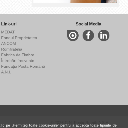
Link-uri
Social Media
MEDAT
Fondul Proprietatea
ANCOM
Romfilatelia
Fabrica de Timbre
Întrebări frecvente
Fundația Poșta Română
A.N.I.
© 2026 C.N. Poșta Română S.A.
ic pe „Permiteți toate cookie-urile” pentru a accepta toate tipurile de