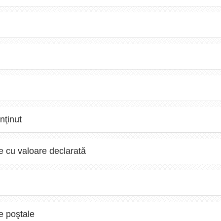
nţinut
le cu valoare declarată
le poştale