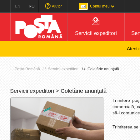
EN
RO
Ajutor
Contul meu
Servicii expeditori
Serv
Atenție! Poșta 
Poșta Română
Servicii expeditori
Coletărie anunţată
Servicii expeditori > Coletărie anunţată
Trimitere poş
comercială, ca
să-i comunice 
Trimiterea se 