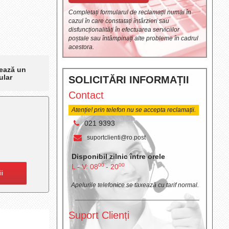
Completați formularul de reclamații numai în
cazul în care constatați întârzieri sau
disfuncționalități în efectuarea serviciilor
poștale sau întâmpinați alte probleme în cadrul
acestora.
ează un
ular
SOLICITĂRI INFORMAȚII
Contact
Atenție! prin telefon nu se accepta reclamații.
021 9393
suportclienti@ro.post
Disponibil zilnic între orele
00
00
L - V: 08
- 20
ii
Apelurile telefonice se taxează cu tarif normal.
Suport Clienți