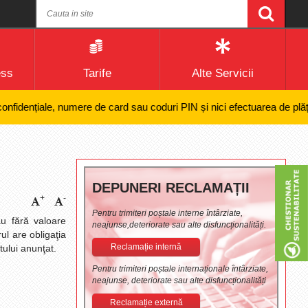
ess
Tarife
Alte Servicii
iale, numere de card sau coduri PIN și nici efectuarea de plăți online a
DEPUNERI RECLAMAȚII
+
-
Pentru trimiteri poștale interne întârziate,
au fără valoare
neajunse,deteriorate sau alte disfuncționalități.
ul are obligaţia
Reclamație internă
tului anunţat.
Pentru trimiteri poștale internaționale întârziate,
neajunse, deteriorate sau alte disfuncționalități
Reclamație externă