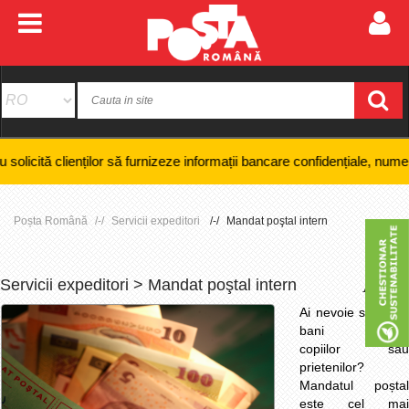
enților să furnizeze informații bancare confidențiale, numere de card sa
Poșta Română
Servicii expeditori
Mandat poştal intern
Servicii expeditori > Mandat poştal intern
+
-
Ai nevoie să trimiți
bani rudelor,
copiilor sau
prietenilor?
Mandatul poștal
este cel mai