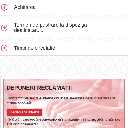
Achitarea
Termen de păstrare la dispoziţia
destinatarului
Timpi de circulaţie
DEPUNERI RECLAMAȚII
Pentru trimiteri poștale interne întârziate, neajunse,deteriorate sau alte
disfuncționalități.
Reclamație internă
Pentru trimiteri poștale internaționale întârziate, neajunse, deteriorate sau
alte disfuncționalități