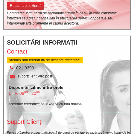
Reclamație externă
Completați formularul de reclamații numai în cazul în care constatați
întârzieri sau disfuncționalități în efectuarea serviciilor poștale sau
întâmpinați alte probleme în cadrul acestora.
SOLICITĂRI INFORMAȚII
Contact
Atenție! prin telefon nu se accepta reclamații.
021 9393
suportclienti@ro.post
Disponibil zilnic între orele
00
00
L - V: 08
- 20
Apelurile telefonice se taxează cu tarif normal.
Suport Clienți
Puneți o întrebare punctuală legată de ceea ce vă interesează și vă vom răspunde în