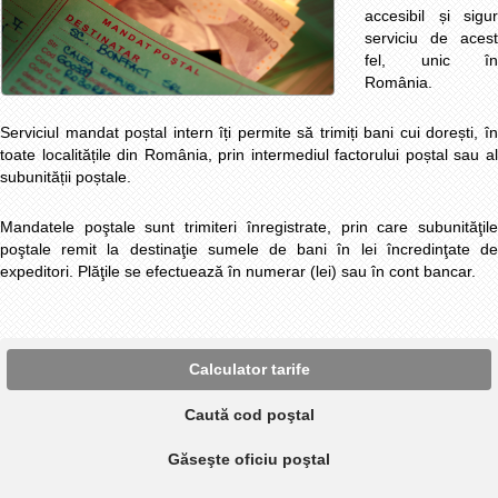
accesibil și sigur
serviciu de acest
fel, unic în
România.
Serviciul mandat poștal intern îți permite să trimiți bani cui dorești, în
toate localitățile din România, prin intermediul factorului poștal sau al
subunității poștale.
Mandatele poştale sunt trimiteri înregistrate, prin care subunităţile
poştale remit la destinaţie sumele de bani în lei încredinţate de
expeditori. Plăţile se efectuează în numerar (lei) sau în cont bancar.
Calculator tarife
Caută cod poştal
Găseşte oficiu poştal