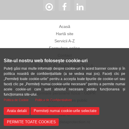
Acasă
Hartă site
Servicii A-Z
Formulare online
Contact
Site-ul nostru web folosește cookie-uri
© 2026 C.N. Poșta Română S.A.
Puteți găsi mai multe informații despre cookie-uri în acest banner cookie și în
politica noastră de confidențialitate (a se vedea mai jos). Faceți clic pe
Termeni și condiții
„Permiteți toate cookie-urile” pentru a accepta toate tipurile de cookie-uri sau
faceți clic pe „Permiteți numai cookie-urile necesare” pentru a permite numai
Politica de confidențialitate
acele cookie-uri care sunt absolut necesare pentru funcționarea și
Informare persoane fizice - GDPR
funcționarea site-ului.
Avertizor în interes public
Politica de Cookie
Politica de Confidentialitate
Politica de cookies
Arata detalii
Permiteți numai cookie-urile selectate
ANPC
ANSPDCP-dataprotection.ro
PERMITE TOATE COOKIES