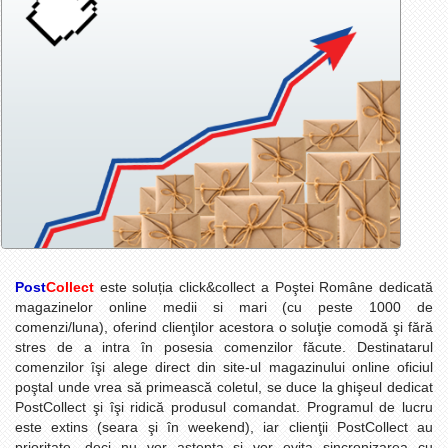
Post
Collect
este soluția click&collect a Poştei Române dedicată
magazinelor online medii si mari (cu peste 1000 de
comenzi/luna), oferind clienţilor acestora o soluţie comodă şi fără
stres de a intra în posesia comenzilor făcute.
Destinatarul
comenzilor îşi alege direct din site-ul magazinului online oficiul
poştal unde vrea să primească coletul, se duce la ghişeul dedicat
PostCollect şi îşi ridică produsul comandat. Programul de lucru
este extins (seara şi în weekend), iar clienţii PostCollect au
prioritate, deci nu vor aştepta şi vor evita sincronizarea cu