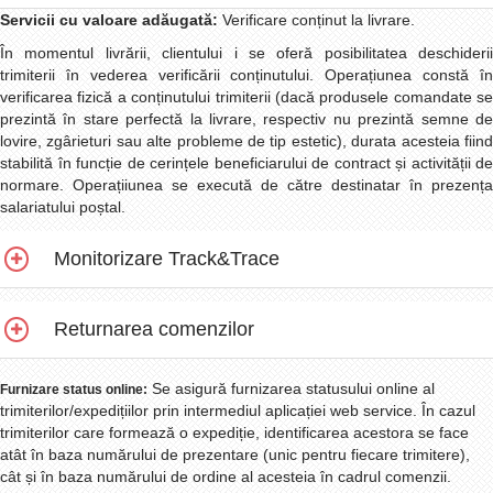
Servicii cu valoare adăugată:
Verificare conținut la livrare.
În momentul livrării, clientului i se oferă posibilitatea deschiderii
trimiterii în vederea verificării conținutului. Operațiunea constă în
verificarea fizică a conținutului trimiterii (dacă produsele comandate se
prezintă în stare perfectă la livrare, respectiv nu prezintă semne de
lovire, zgârieturi sau alte probleme de tip estetic), durata acesteia fiind
stabilită în funcție de cerințele beneficiarului de contract și activității de
normare. Operațiiunea se execută de către destinatar în prezența
salariatului poștal.
Monitorizare Track&Trace
Returnarea comenzilor
Se asigură furnizarea statusului online al
Furnizare status online:
trimiterilor/expedițiilor prin intermediul aplicației web service. În cazul
trimiterilor care formează o expediție, identificarea acestora se face
atât în baza numărului de prezentare (unic pentru fiecare trimitere),
cât și în baza numărului de ordine al acesteia în cadrul comenzii.