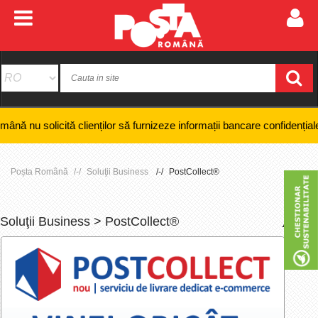
ită clienților să furnizeze informații bancare confidențiale, numere de 
Poșta Română
Soluţii Business
PostCollect®
Soluţii Business > PostCollect®
+
-