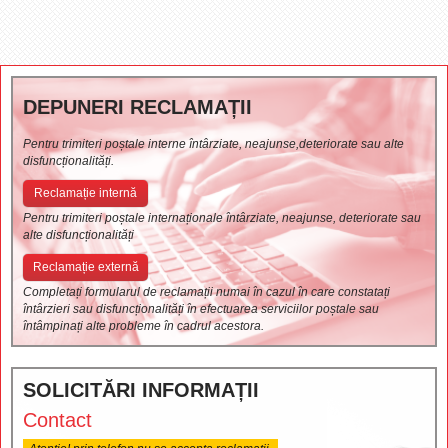
DEPUNERI RECLAMAȚII
Pentru trimiteri poștale interne întârziate, neajunse,deteriorate sau alte
disfuncționalități.
Reclamație internă
Pentru trimiteri poștale internaționale întârziate, neajunse, deteriorate sau
alte disfuncționalități
Reclamație externă
Completați formularul de reclamații numai în cazul în care constatați
întârzieri sau disfuncționalități în efectuarea serviciilor poștale sau
întâmpinați alte probleme în cadrul acestora.
SOLICITĂRI INFORMAȚII
Contact