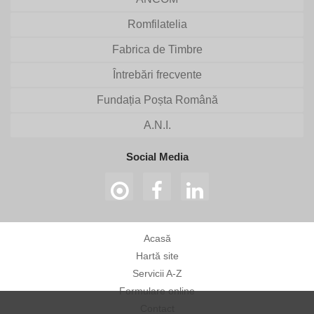
Romfilatelia
Fabrica de Timbre
Întrebări frecvente
Fundația Poșta Română
A.N.I.
Social Media
Acasă
Hartă site
Servicii A-Z
Formulare online
Contact