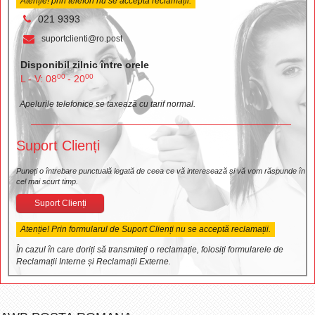
Atenție! prin telefon nu se accepta reclamații.
021 9393
suportclienti@ro.post
Disponibil zilnic între orele
00
00
L - V: 08
- 20
Apelurile telefonice se taxează cu tarif normal.
Suport Clienți
Puneți o întrebare punctuală legată de ceea ce vă interesează și vă vom răspunde în
cel mai scurt timp.
Suport Clienți
Atenție! Prin formularul de Suport Clienți nu se acceptă reclamații.
În cazul în care doriți să transmiteți o reclamație, folosiți formularele de
Reclamații Interne și Reclamații Externe.