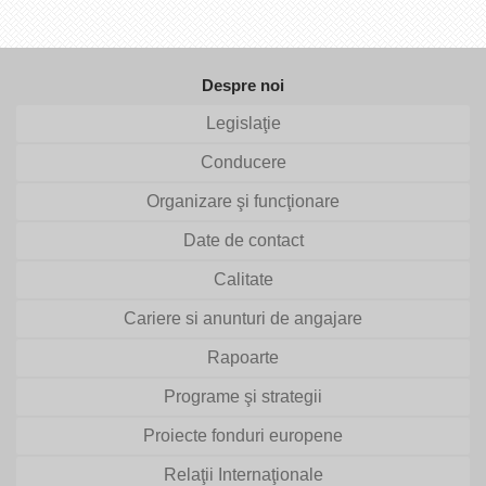
Despre noi
Legislaţie
Conducere
Organizare şi funcţionare
Date de contact
Calitate
Cariere si anunturi de angajare
Rapoarte
Programe şi strategii
Proiecte fonduri europene
Relaţii Internaţionale