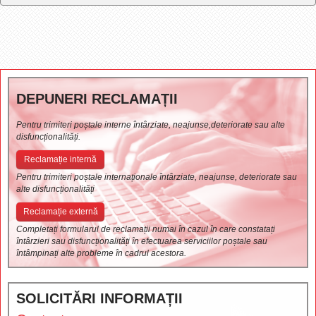
DEPUNERI RECLAMAȚII
Pentru trimiteri poștale interne întârziate, neajunse,deteriorate sau alte
disfuncționalități.
Reclamație internă
Pentru trimiteri poștale internaționale întârziate, neajunse, deteriorate sau
alte disfuncționalități
Reclamație externă
Completați formularul de reclamații numai în cazul în care constatați
întârzieri sau disfuncționalități în efectuarea serviciilor poștale sau
întâmpinați alte probleme în cadrul acestora.
SOLICITĂRI INFORMAȚII