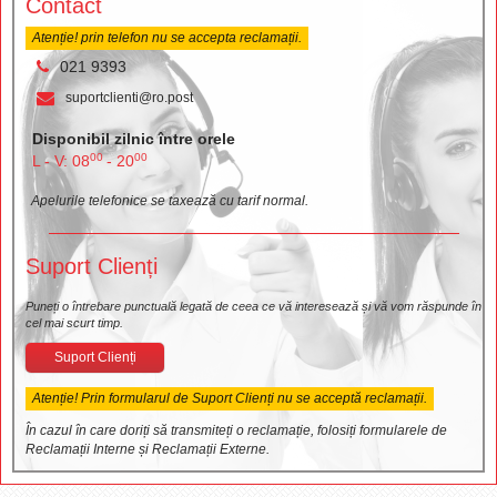
Contact
Atenție! prin telefon nu se accepta reclamații.
021 9393
suportclienti@ro.post
Disponibil zilnic între orele
00
00
L - V: 08
- 20
Apelurile telefonice se taxează cu tarif normal.
Suport Clienți
Puneți o întrebare punctuală legată de ceea ce vă interesează și vă vom răspunde în
cel mai scurt timp.
Suport Clienți
Atenție! Prin formularul de Suport Clienți nu se acceptă reclamații.
În cazul în care doriți să transmiteți o reclamație, folosiți formularele de
Reclamații Interne și Reclamații Externe.