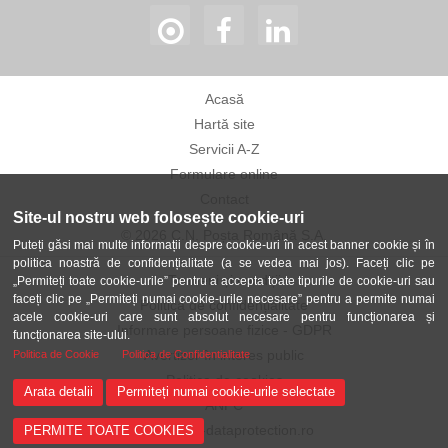
Acasă
Hartă site
Servicii A-Z
Formulare online
Contact
Site-ul nostru web folosește cookie-uri
© 2026 C.N. Poșta Română S.A.
Puteți găsi mai multe informații despre cookie-uri în acest banner cookie și în
politica noastră de confidențialitate (a se vedea mai jos). Faceți clic pe
Termeni și condiții
„Permiteți toate cookie-urile” pentru a accepta toate tipurile de cookie-uri sau
faceți clic pe „Permiteți numai cookie-urile necesare” pentru a permite numai
Politica de confidențialitate
acele cookie-uri care sunt absolut necesare pentru funcționarea și
Informare persoane fizice - GDPR
funcționarea site-ului.
Avertizor în interes public
Politica de Cookie
Politica de Confidentialitate
Politica de cookies
Arata detalii
Permiteți numai cookie-urile selectate
ANPC
ANSPDCP-dataprotection.ro
PERMITE TOATE COOKIES