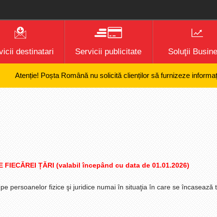
icii destinatari
Servicii publicitate
Soluţii Busin
tenție! Poșta Română nu solicită clienților să furnizeze informații banc
ECĂREI ȚĂRI (valabil începând cu data de 01.01.2026)
e persoanelor fizice şi juridice numai în situaţia în care se încasează