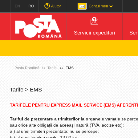
EN
RO
Ajutor
Contul meu
Servicii expeditori
Serv
A
Poșta Română
Tarife
EMS
Tarife > EMS
TARIFELE PENTRU EXPRESS MAIL SERVICE (EMS) AFERENTE FI
Tariful de prezentare a trimiterilor la organele vamale
se percep
sau orice alte obligaţii de aceeaşi natură (TVA, accize etc):
a ) al unei trimiteri prezentate: nu se percepe;
b ) al unei trimiteri sosite: 13,00 lei.