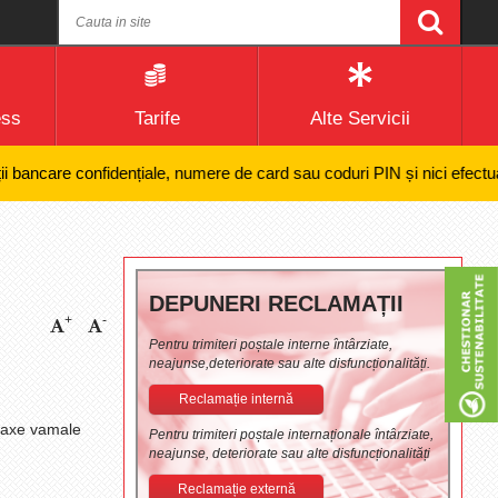
ess
Tarife
Alte Servicii
are confidențiale, numere de card sau coduri PIN și nici efectuarea de 
DEPUNERI RECLAMAȚII
+
-
Pentru trimiteri poștale interne întârziate,
neajunse,deteriorate sau alte disfuncționalități.
Reclamație internă
 taxe vamale
Pentru trimiteri poștale internaționale întârziate,
neajunse, deteriorate sau alte disfuncționalități
Reclamație externă