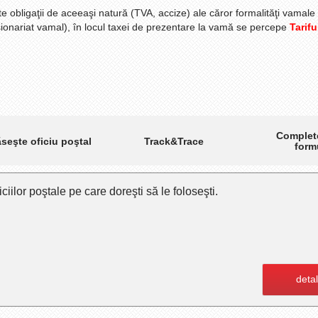
te obligaţii de aceeaşi natură (TVA, accize) ale căror formalităţi vamale
ionariat vamal), în locul taxei de prezentare la vamă se percepe
Tarifu
Complet
Track&Trace
seşte oficiu poştal
form
ciilor poştale pe care doreşti să le foloseşti.
detal