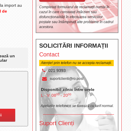
 la import au
Completați formularul de reclamații numai în
l de
cazul în care constatați întârzieri sau
disfuncționalități în efectuarea serviciilor
poștale sau întâmpinați alte probleme în cadrul
acestora.
SOLICITĂRI INFORMAȚII
Contact
ează un
ular
Atenție! prin telefon nu se accepta reclamații.
021 9393
suportclienti@ro.post
Disponibil zilnic între orele
00
00
L - V: 08
- 20
Apelurile telefonice se taxează cu tarif normal.
ii
Suport Clienți