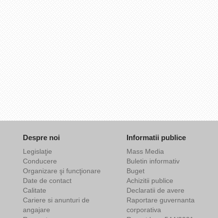
Despre noi
Informatii publice
Legislaţie
Mass Media
Conducere
Buletin informativ
Organizare şi funcţionare
Buget
Date de contact
Achizitii publice
Calitate
Declaratii de avere
Cariere si anunturi de
Raportare guvernanta
angajare
corporativa