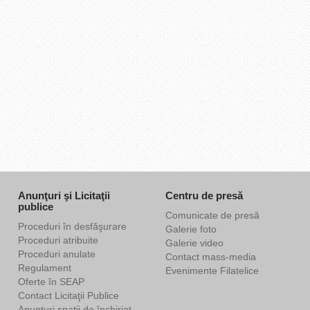
Anunţuri şi Licitaţii
Centru de presă
publice
Comunicate de presă
Proceduri în desfăşurare
Galerie foto
Proceduri atribuite
Galerie video
Proceduri anulate
Contact mass-media
Regulament
Evenimente Filatelice
Oferte în SEAP
Contact Licitaţii Publice
Anunţuri spaţii de închiriat