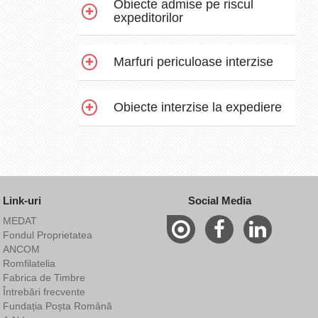
Obiecte admise pe riscul
expeditorilor
Marfuri periculoase interzise
Obiecte interzise la expediere
Link-uri
Social Media
MEDAT
Fondul Proprietatea
ANCOM
Romfilatelia
Fabrica de Timbre
Întrebări frecvente
Fundația Poșta Română