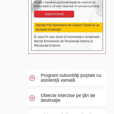
Puneți o întrebare punctuală legată de ceea ce vă
interesează și vă vom răspunde în cel mai scurt timp.
Suport Clienți
Atenție! Prin formularul de Suport Clienți nu se
acceptă reclamații.
În cazul în care doriți să transmiteți o reclamație,
folosiți formularele de Reclamații Interne și
Reclamații Externe.
Program subunităţi poştale cu
asistenţă vamală
Obiecte interzise pe ţări de
destinaţie