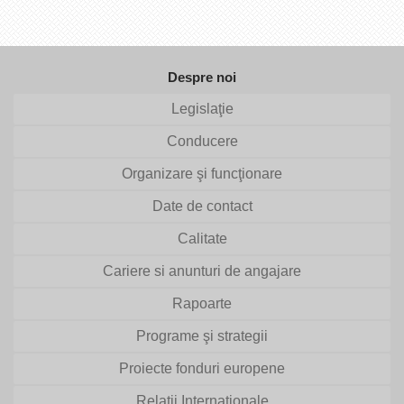
Despre noi
Legislaţie
Conducere
Organizare şi funcţionare
Date de contact
Calitate
Cariere si anunturi de angajare
Rapoarte
Programe şi strategii
Proiecte fonduri europene
Relaţii Internaţionale