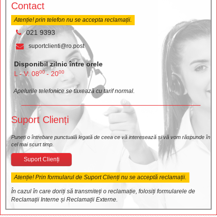
Contact
Atenție! prin telefon nu se accepta reclamații.
021 9393
suportclienti@ro.post
Disponibil zilnic între orele
00
00
L - V: 08
- 20
Apelurile telefonice se taxează cu tarif normal.
Suport Clienți
Puneți o întrebare punctuală legată de ceea ce vă interesează și vă vom răspunde în
cel mai scurt timp.
Suport Clienți
Atenție! Prin formularul de Suport Clienți nu se acceptă reclamații.
În cazul în care doriți să transmiteți o reclamație, folosiți formularele de
Reclamații Interne și Reclamații Externe.