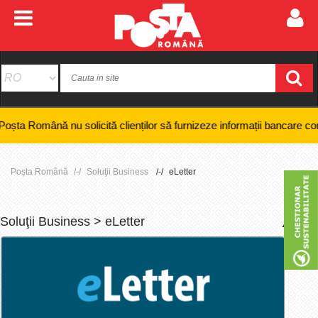
nă nu solicită clienților să furnizeze informații bancare confidențiale
Poșta Română
Soluţii Business
eLetter
Soluţii Business > eLetter
+
-