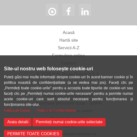
Acasă
Hartă site
Servicii A-Z
Formulare online
Contact
Site-ul nostru web folosește cookie-uri
© 2026 C.N. Poșta Română S.A.
Puteți găsi mai multe informații despre cookie-uri în acest banner cookie și în
politica noastră de confidențialitate (a se vedea mai jos). Faceți clic pe
Termeni și condiții
„Permiteți toate cookie-urile” pentru a accepta toate tipurile de cookie-uri sau
faceți clic pe „Permiteți numai cookie-urile necesare” pentru a permite numai
Politica de confidențialitate
acele cookie-uri care sunt absolut necesare pentru funcționarea și
Informare persoane fizice - GDPR
funcționarea site-ului.
Avertizor în interes public
Politica de Cookie
Politica de Confidentialitate
Politica de cookies
Arata detalii
Permiteți numai cookie-urile selectate
ANPC
ANSPDCP-dataprotection.ro
PERMITE TOATE COOKIES