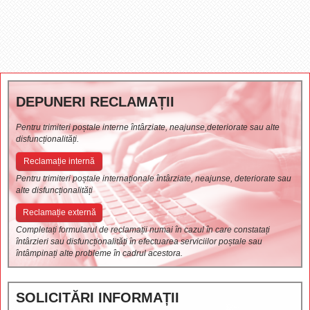
DEPUNERI RECLAMAȚII
Pentru trimiteri poștale interne întârziate, neajunse,deteriorate sau alte
disfuncționalități.
Reclamație internă
Pentru trimiteri poștale internaționale întârziate, neajunse, deteriorate sau
alte disfuncționalități
Reclamație externă
Completați formularul de reclamații numai în cazul în care constatați
întârzieri sau disfuncționalități în efectuarea serviciilor poștale sau
întâmpinați alte probleme în cadrul acestora.
SOLICITĂRI INFORMAȚII