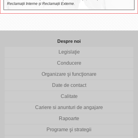
Reclamații Interne și Reclamații Externe.
Despre noi
Legislaţie
Conducere
Organizare şi funcţionare
Date de contact
Calitate
Cariere si anunturi de angajare
Rapoarte
Programe şi strategii