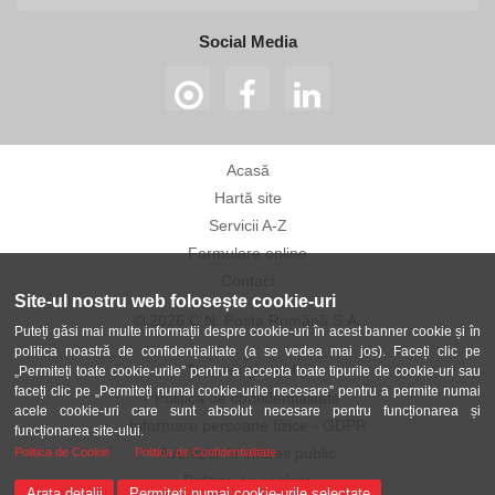
Social Media
Acasă
Hartă site
Servicii A-Z
Formulare online
Contact
Site-ul nostru web folosește cookie-uri
© 2026 C.N. Poșta Română S.A.
Puteți găsi mai multe informații despre cookie-uri în acest banner cookie și în
politica noastră de confidențialitate (a se vedea mai jos). Faceți clic pe
Termeni și condiții
„Permiteți toate cookie-urile” pentru a accepta toate tipurile de cookie-uri sau
faceți clic pe „Permiteți numai cookie-urile necesare” pentru a permite numai
Politica de confidențialitate
acele cookie-uri care sunt absolut necesare pentru funcționarea și
Informare persoane fizice - GDPR
funcționarea site-ului.
Avertizor în interes public
Politica de Cookie
Politica de Confidentialitate
Politica de cookies
Arata detalii
Permiteți numai cookie-urile selectate