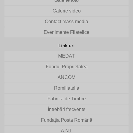
Galerie foto
Galerie video
Contact mass-media
Evenimente Filatelice
Link-uri
MEDAT
Fondul Proprietatea
ANCOM
Romfilatelia
Fabrica de Timbre
Întrebări frecvente
Fundația Poșta Română
A.N.I.