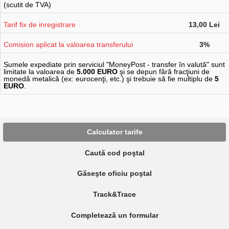
(scutit de TVA)
Tarif fix de inregistrare
13,00 Lei
Comision aplicat la valoarea transferului
3%
Sumele expediate prin serviciul "MoneyPost - transfer în valută" sunt
limitate la valoarea de
5.000 EURO
şi se depun fără fracţiuni de
monedă metalică (ex: eurocenţi, etc.) şi trebuie să fie multiplu de
5
EURO
.
Calculator tarife
Caută cod poştal
Găseşte oficiu poştal
Track&Trace
Completează un formular