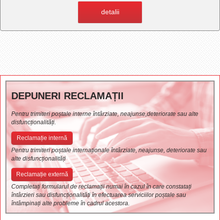
detalii
DEPUNERI RECLAMAȚII
Pentru trimiteri poștale interne întârziate, neajunse,deteriorate sau alte
disfuncționalități.
Reclamație internă
Pentru trimiteri poștale internaționale întârziate, neajunse, deteriorate sau
alte disfuncționalități
Reclamație externă
Completați formularul de reclamații numai în cazul în care constatați
întârzieri sau disfuncționalități în efectuarea serviciilor poștale sau
întâmpinați alte probleme în cadrul acestora.