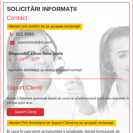
SOLICITĂRI INFORMAȚII
Contact
Atenție! prin telefon nu se accepta reclamații.
021 9393
suportclienti@ro.post
Disponibil zilnic între orele
00
00
L - V: 08
- 20
Apelurile telefonice se taxează cu tarif normal.
Suport Clienți
Puneți o întrebare punctuală legată de ceea ce vă interesează și vă vom răspunde în
cel mai scurt timp.
Suport Clienți
Atenție! Prin formularul de Suport Clienți nu se acceptă reclamații.
În cazul în care doriți să transmiteți o reclamație, folosiți formularele de