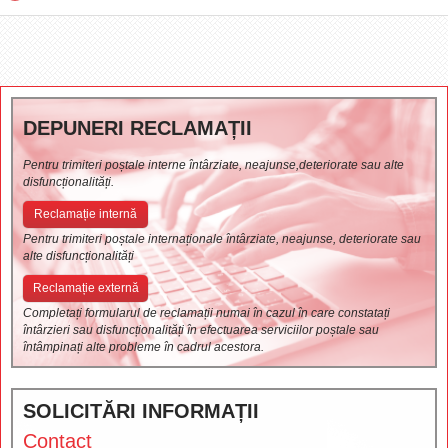
DEPUNERI RECLAMAȚII
Pentru trimiteri poștale interne întârziate, neajunse,deteriorate sau alte
disfuncționalități.
Reclamație internă
Pentru trimiteri poștale internaționale întârziate, neajunse, deteriorate sau
alte disfuncționalități
Reclamație externă
Completați formularul de reclamații numai în cazul în care constatați
întârzieri sau disfuncționalități în efectuarea serviciilor poștale sau
întâmpinați alte probleme în cadrul acestora.
SOLICITĂRI INFORMAȚII
Contact