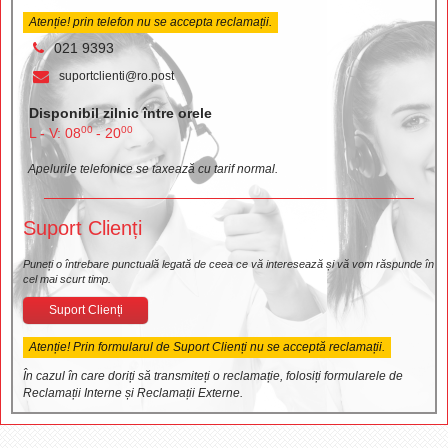
Atenție! prin telefon nu se accepta reclamații.
021 9393
suportclienti@ro.post
Disponibil zilnic între orele
00
00
L - V: 08
- 20
Apelurile telefonice se taxează cu tarif normal.
Suport Clienți
Puneți o întrebare punctuală legată de ceea ce vă interesează și vă vom răspunde în
cel mai scurt timp.
Suport Clienți
Atenție! Prin formularul de Suport Clienți nu se acceptă reclamații.
În cazul în care doriți să transmiteți o reclamație, folosiți formularele de
Reclamații Interne și Reclamații Externe.