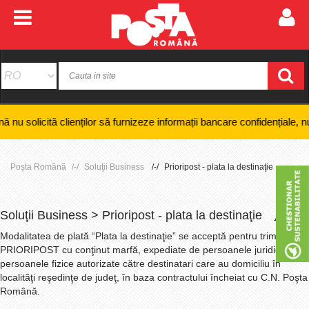
clienților să furnizeze informații bancare confidențiale, numere de card
Poșta Română
Soluţii Business
Prioripost - plata la destinaţie
Soluţii Business > Prioripost - plata la destinaţie
+
-
Modalitatea de plată “Plata la destinaţie” se acceptă pentru trimiterile
PRIORIPOST cu conţinut marfă, expediate de persoanele juridice sau
persoanele fizice autorizate către destinatari care au domiciliu în
localităţi reşedinţe de judeţ, în baza contractului încheiat cu C.N. Poşta
Română.