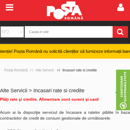
oșta Română nu solicită clienților să furnizeze informații bancare confi
Poșta Română
Alte Servicii
Incasari rate si credite
Alte Servicii > Incasari rate si credite
+
-
Plăţi rate şi credite. Alimentare cont curent şi card
Acum ai la dispoziţie serviciul de încasare a ratelor plătite în baza
contractelor de credit de consum gestionate de următoarele: