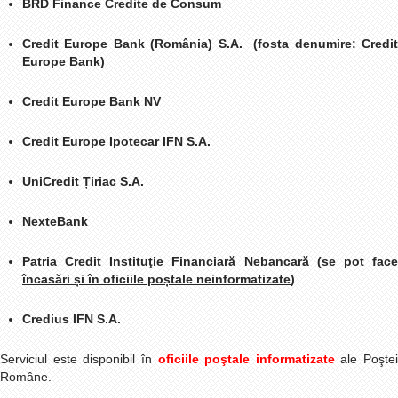
BRD Finance Credite de Consum
Credit Europe Bank (România) S.A.
(fosta denumire: Credit
Europe Bank)
Credit Europe Bank NV
Credit Europe Ipotecar IFN S.A.
UniCredit Țiriac S.A.
NexteBank
Patria Credit Instituţie Financiară Nebancară (
se pot fac
încasări și în oficiile poștale neinformatizate
)
Credius IFN S.A.
Serviciul este disponibil în
oficiile poştale informatizate
ale Poştei
Române.