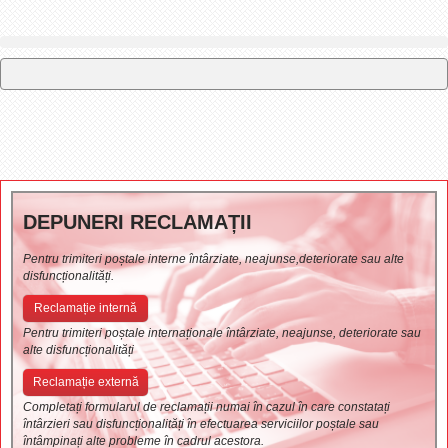
DEPUNERI RECLAMAȚII
Pentru trimiteri poștale interne întârziate, neajunse,deteriorate sau alte
disfuncționalități.
Reclamație internă
Pentru trimiteri poștale internaționale întârziate, neajunse, deteriorate sau
alte disfuncționalități
Reclamație externă
Completați formularul de reclamații numai în cazul în care constatați
întârzieri sau disfuncționalități în efectuarea serviciilor poștale sau
întâmpinați alte probleme în cadrul acestora.