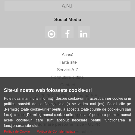
A.N.I.
Social Media
Acasă
Hartă site
Servicii A-Z
Formulare online
Contact
Site-ul nostru web folosește cookie-uri
© 2026 C.N. Poșta Română S.A.
Puteți găsi mai multe informații despre cookie-uri în acest banner cookie și în
politica noastră de confidențialitate (a se vedea mai jos). Faceți clic pe
Termeni și condiții
„Permiteți toate cookie-urile” pentru a accepta toate tipurile de cookie-uri sau
faceți clic pe „Permiteți numai cookie-urile necesare” pentru a permite numai
Politica de confidențialitate
acele cookie-uri care sunt absolut necesare pentru funcționarea și
Informare persoane fizice - GDPR
funcționarea site-ului.
Avertizor în interes public
Politica de Cookie
Politica de Confidentialitate