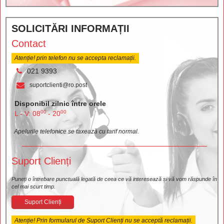
SOLICITĂRI INFORMAȚII
Contact
Atenție! prin telefon nu se accepta reclamații.
021 9393
suportclienti@ro.post
Disponibil zilnic între orele
00
00
L - V: 08
- 20
Apelurile telefonice se taxează cu tarif normal.
Suport Clienți
Puneți o întrebare punctuală legată de ceea ce vă interesează și vă vom răspunde în
cel mai scurt timp.
Suport Clienți
Atenție! Prin formularul de Suport Clienți nu se acceptă reclamații.