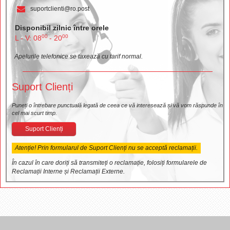
suportclienti@ro.post
Disponibil zilnic între orele
00
00
L - V: 08
- 20
Apelurile telefonice se taxează cu tarif normal.
Suport Clienți
Puneți o întrebare punctuală legată de ceea ce vă interesează și vă vom răspunde în
cel mai scurt timp.
Suport Clienți
Atenție! Prin formularul de Suport Clienți nu se acceptă reclamații.
În cazul în care doriți să transmiteți o reclamație, folosiți formularele de
Reclamații Interne și Reclamații Externe.