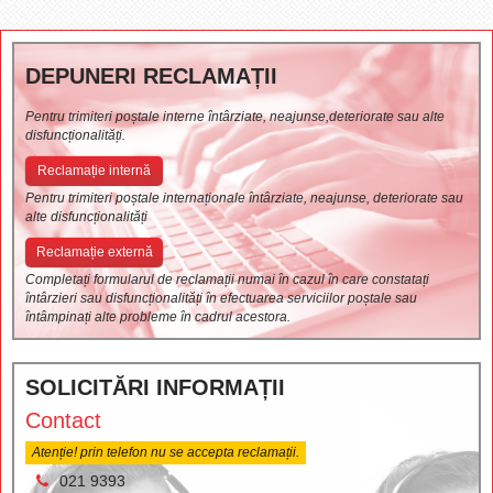
DEPUNERI RECLAMAȚII
Pentru trimiteri poștale interne întârziate, neajunse,deteriorate sau alte
disfuncționalități.
Reclamație internă
Pentru trimiteri poștale internaționale întârziate, neajunse, deteriorate sau
alte disfuncționalități
Reclamație externă
Completați formularul de reclamații numai în cazul în care constatați
întârzieri sau disfuncționalități în efectuarea serviciilor poștale sau
întâmpinați alte probleme în cadrul acestora.
SOLICITĂRI INFORMAȚII
Contact
Atenție! prin telefon nu se accepta reclamații.
021 9393