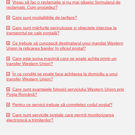
Vreau să fac o reclamaţie şi nu mai găsesc formularul de
reclamaţii. Cum procedez?
Care sunt modalităţile de tarifare?
Care sunt mărfurile periculoase şi obiectele interzise la
transportul pe cale poştală?
Ce trebuie să cunoască destinatarul unui mandat Western
Union la ridicarea banilor în oficiul poştal?
Care este suma maximă care se poate achita printr-un
transfer Western Union?
În ce condiţii se poate face achitarea la domiciliu a unui
transfer Western Union?
Care sunt avantajele folosirii serviciului Western Union prin
Poşta Română?
Pentru ce servicii trebuie să completez codul poştal?
Care sunt serviciile poştale care permit monitorizarea
electronică a trimiterilor?