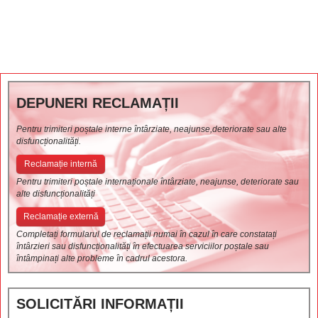
DEPUNERI RECLAMAȚII
Pentru trimiteri poștale interne întârziate, neajunse,deteriorate sau alte
disfuncționalități.
Reclamație internă
Pentru trimiteri poștale internaționale întârziate, neajunse, deteriorate sau
alte disfuncționalități
Reclamație externă
Completați formularul de reclamații numai în cazul în care constatați
întârzieri sau disfuncționalități în efectuarea serviciilor poștale sau
întâmpinați alte probleme în cadrul acestora.
SOLICITĂRI INFORMAȚII