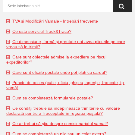
TVA și Modificări Vamale - Întrebări frecvente
Ce este serviciul Track&Trace?
Ce dimensiune, formă şi greutate pot avea plicurile pe care
vreau să le trimit?
Care sunt obiectele admise la expediere pe riscul
expeditorilor?
Care sunt oficiile postale unde pot plati cu cardul?
Puncte de acces (cutie, oficiu, ghişeu, agenţie, francate, tp,
vamă)
Cum se completează formularele postale?
Ce condiţii trebuie să îndeplinească trimiterile cu valoare
declarată pentru a fi acceptate în reţeaua poştală?
Ce ar trebui să ştiu despre comisionariatul vamal?
Cum se completează un plic sau un colet extern?