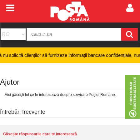
clienților să furnizeze informații bancare confidențiale, numere de card
Ajutor
Aici găseşti tot ce te interesează despre serviciile Poştei Române.
Întrebări frecvente
Găsește răspunsurile care te interesează