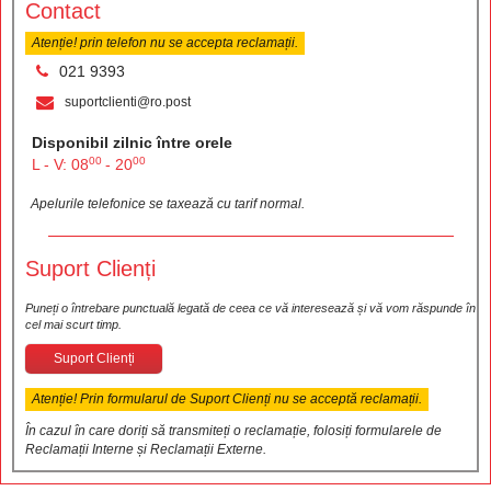
Contact
Atenție! prin telefon nu se accepta reclamații.
021 9393
suportclienti@ro.post
Disponibil zilnic între orele
00
00
L - V: 08
- 20
Apelurile telefonice se taxează cu tarif normal.
Suport Clienți
Puneți o întrebare punctuală legată de ceea ce vă interesează și vă vom răspunde în
cel mai scurt timp.
Suport Clienți
Atenție! Prin formularul de Suport Clienți nu se acceptă reclamații.
În cazul în care doriți să transmiteți o reclamație, folosiți formularele de
Reclamații Interne și Reclamații Externe.