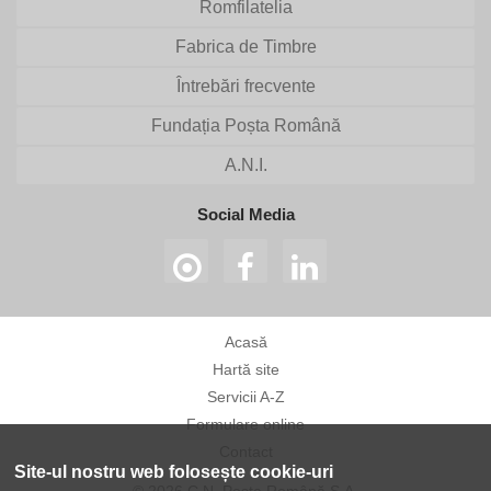
Romfilatelia
Fabrica de Timbre
Întrebări frecvente
Fundația Poșta Română
A.N.I.
Social Media
Acasă
Hartă site
Servicii A-Z
Formulare online
Contact
Site-ul nostru web folosește cookie-uri