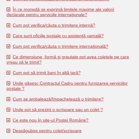
În ce monedă se exprimă limitele maxime ale valorii
declarate pentru serviciile internaţionale?
Cum pot verifica/căuta o trimitere internă?
Care sunt oficiile poştale cu asistenţă vamală?
Cum pot verifica/căuta o trimitere internaţională?
Ce dimensiune, formă şi greutate pot avea coletele pe care
vreau să le trimit?
Cum pot să trimit bani în altă ţară?
Unde găsesc Contractul Cadru pentru furnizarea serviciilor
poştale ?
Cum se ambalează/împachetează o trimitere?
Unde pot să prezint o scrisoare sau un colet ?
Ce este nou în site-ul Poştei Române?
Despăgubire pentru colet/scrisoare