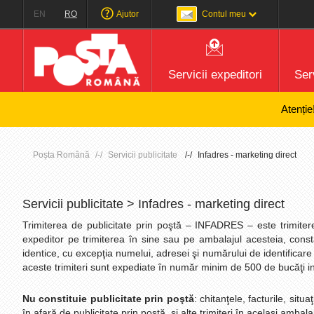
EN
RO
Ajutor
Contul meu
Servicii expeditori
Serv
Atenție! Poșta
Poșta Română
Servicii publicitate
Infadres - marketing direct
Servicii publicitate > Infadres - marketing direct
Trimiterea de publicitate prin poştă – INFADRES – este trimiter
expeditor pe trimiterea în sine sau pe ambalajul acesteia, cons
identice, cu excepţia numelui, adresei şi numărului de identificare
aceste trimiteri sunt expediate în număr minim de 500 de bucăţi in
Nu constituie publicitate prin poştă
: chitanţele, facturile, situ
în afară de publicitate prin poştă, şi alte trimiteri în acelaşi ambala