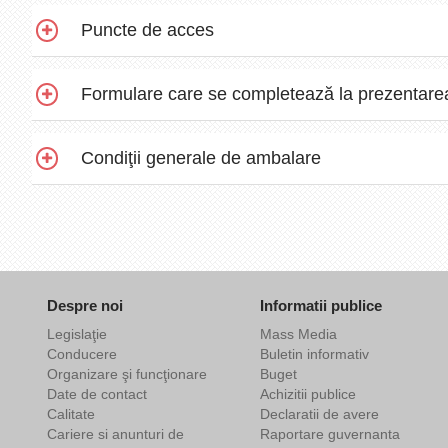
Puncte de acces
Formulare care se completează la prezentarea 
Condiţii generale de ambalare
Despre noi
Informatii publice
Legislaţie
Mass Media
Conducere
Buletin informativ
Organizare şi funcţionare
Buget
Date de contact
Achizitii publice
Calitate
Declaratii de avere
Cariere si anunturi de
Raportare guvernanta