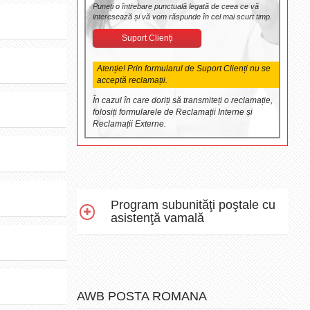
Puneți o întrebare punctuală legată de ceea ce vă
interesează și vă vom răspunde în cel mai scurt timp.
Suport Clienți
Atenție! Prin formularul de Suport Clienți nu se
acceptă reclamații.
În cazul în care doriți să transmiteți o reclamație,
folosiți formularele de Reclamații Interne și
Reclamații Externe.
Program subunităţi poştale cu
asistenţă vamală
AWB POSTA ROMANA