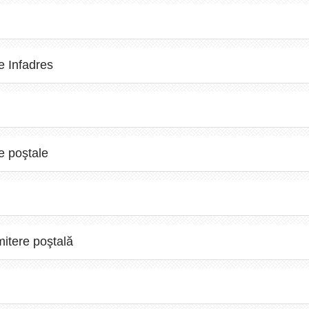
le Infadres
le poştale
mitere poştală