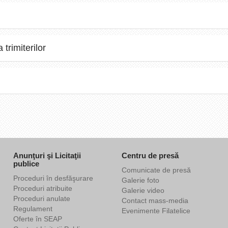
trimiterilor
Anunţuri şi Licitaţii
Centru de presă
publice
Comunicate de presă
Proceduri în desfăşurare
Galerie foto
Proceduri atribuite
Galerie video
Proceduri anulate
Contact mass-media
Regulament
Evenimente Filatelice
Oferte în SEAP