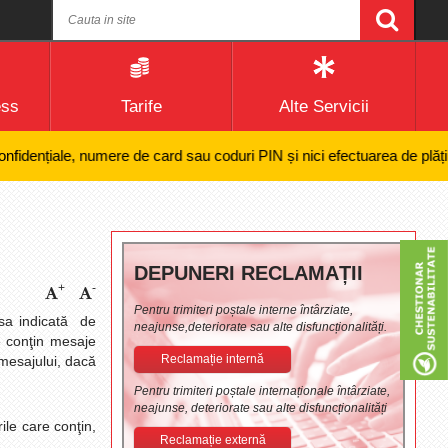
ess
Tarife
Alte Servicii
iale, numere de card sau coduri PIN și nici efectuarea de plăți online a
DEPUNERI RECLAMAȚII
+
-
Pentru trimiteri poștale interne întârziate,
esa indicată de
neajunse,deteriorate sau alte disfuncționalități.
e conţin mesaje
Reclamație internă
 mesajului, dacă
Pentru trimiteri poștale internaționale întârziate,
neajunse, deteriorate sau alte disfuncționalități
rile care conţin,
Reclamație externă