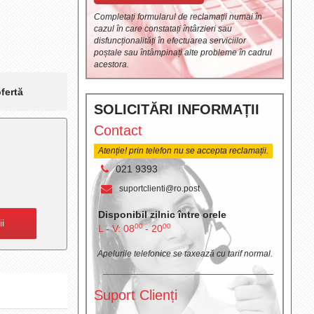
Completați formularul de reclamații numai în
cazul în care constatați întârzieri sau
disfuncționalități în efectuarea serviciilor
poștale sau întâmpinați alte probleme în cadrul
acestora.
fertă
SOLICITĂRI INFORMAȚII
Contact
Atenție! prin telefon nu se accepta reclamații.
021 9393
suportclienti@ro.post
Disponibil zilnic între orele
ii
00
00
L - V: 08
- 20
Apelurile telefonice se taxează cu tarif normal.
Suport Clienți