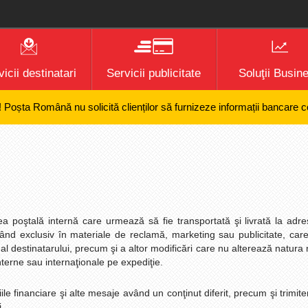
icii destinatari
Servicii publicitate
Soluţii Busin
 Română nu solicită clienților să furnizeze informații bancare confidenț
ea poştală internă care urmează să fie transportată şi livrată la adr
tând exclusiv în materiale de reclamă, marketing sau publicitate, car
 al destinatarului, precum şi a altor modificări care nu alterează natura
terne sau internaţionale pe expediţie.
aţiile financiare şi alte mesaje având un conţinut diferit, precum şi trimite
j.