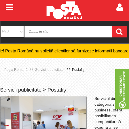
omână nu solicită clienților să furnizeze informații bancare confidenți
Poșta Română
Servicii publicitate
Postafiș
Servicii publicitate > Postafiș
+
-
Serviciul din
categoria soluțiilor
business, oferă
posibilitatea
companiilor să
expună afișe