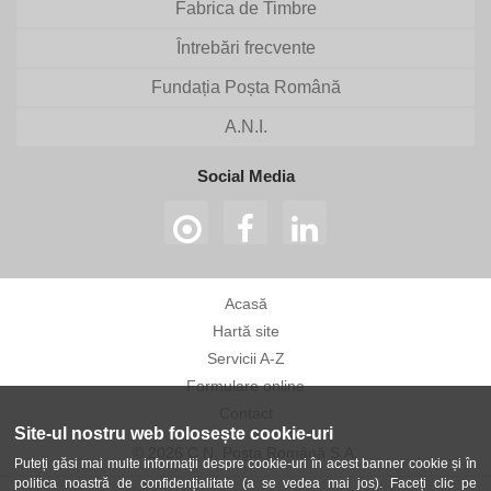
Fabrica de Timbre
Întrebări frecvente
Fundația Poșta Română
A.N.I.
Social Media
Acasă
Hartă site
Servicii A-Z
Formulare online
Contact
Site-ul nostru web folosește cookie-uri
© 2026 C.N. Poșta Română S.A.
Puteți găsi mai multe informații despre cookie-uri în acest banner cookie și în
politica noastră de confidențialitate (a se vedea mai jos). Faceți clic pe