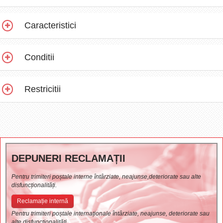
Caracteristici
Conditii
Restricitii
DEPUNERI RECLAMAȚII
Pentru trimiteri poștale interne întârziate, neajunse,deteriorate sau alte
disfuncționalități.
Reclamație internă
Pentru trimiteri poștale internaționale întârziate, neajunse, deteriorate sau
alte disfuncționalități