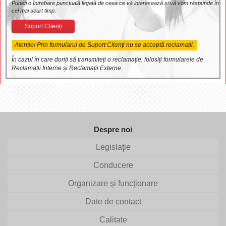
Puneți o întrebare punctuală legată de ceea ce vă interesează și vă vom răspunde în
cel mai scurt timp.
Suport Clienți
Atenție! Prin formularul de Suport Clienți nu se acceptă reclamații.
În cazul în care doriți să transmiteți o reclamație, folosiți formularele de
Reclamații Interne și Reclamații Externe.
Despre noi
Legislaţie
Conducere
Organizare şi funcţionare
Date de contact
Calitate