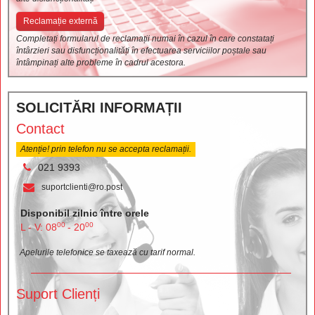
Reclamație externă
Completați formularul de reclamații numai în cazul în care constatați
întârzieri sau disfuncționalități în efectuarea serviciilor poștale sau
întâmpinați alte probleme în cadrul acestora.
SOLICITĂRI INFORMAȚII
Contact
Atenție! prin telefon nu se accepta reclamații.
021 9393
suportclienti@ro.post
Disponibil zilnic între orele
00
00
L - V: 08
- 20
Apelurile telefonice se taxează cu tarif normal.
Suport Clienți