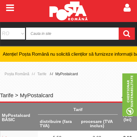
 Poșta Română nu solicită clienților să furnizeze informații bancare co
Poșta Română
Tarife
MyPostalcard
Tarife > MyPostalcard
+
-
Tarif
MyPostalcard
Total
BASIC
(lei)
distribuire (fara
procesare (TVA
TVA)
inclus)