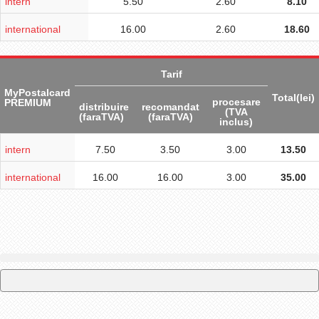
intern
5.50
2.60
8.10
international
16.00
2.60
18.60
Tarif
MyPostalcard
Total(lei)
procesare
PREMIUM
distribuire
recomandat
(TVA
(faraTVA)
(faraTVA)
inclus)
intern
7.50
3.50
3.00
13.50
international
16.00
16.00
3.00
35.00