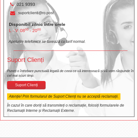
021 9393
suportclienti@ro.post
Disponibil zilnic între orele
00
00
L - V: 08
- 20
Apelurile telefonice se taxează cu tarif normal.
Suport Clienți
Puneți o întrebare punctuală legată de ceea ce vă interesează și vă vom răspunde în
cel mai scurt timp.
Suport Clienți
Atenție! Prin formularul de Suport Clienți nu se acceptă reclamații.
În cazul în care doriți să transmiteți o reclamație, folosiți formularele de
Reclamații Interne și Reclamații Externe.