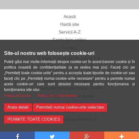
Acasă
Hartă site
Servicii A-Z
Formulare online
Contact
Site-ul nostru web folosește cookie-uri
© 2026 C.N. Poșta Română S.A.
Puteți găsi mai multe informații despre cookie-uri în acest banner cookie și în
politica noastră de confidențialitate (a se vedea mai jos). Faceți clic pe
Termeni și condiții
„Permiteți toate cookie-urile” pentru a accepta toate tipurile de cookie-uri sau
faceți clic pe „Permiteți numai cookie-urile necesare” pentru a permite numai
Politica de confidențialitate
acele cookie-uri care sunt absolut necesare pentru funcționarea și
Informare persoane fizice - GDPR
funcționarea site-ului.
Avertizor în interes public
Politica de Cookie
Politica de Confidentialitate
Politica de cookies
Arata detalii
Permiteți numai cookie-urile selectate
ANPC
ANSPDCP-dataprotection.ro
PERMITE TOATE COOKIES