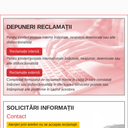
DEPUNERI RECLAMAȚII
Pentru trimiteri poștale interne întârziate, neajunse,deteriorate sau alte
disfuncționalități.
Reclamație internă
Pentru trimiteri poștale internaționale întârziate, neajunse, deteriorate sau
alte disfuncționalități
Reclamație externă
Completați formularul de reclamații numai în cazul în care constatați
întârzieri sau disfuncționalități în efectuarea serviciilor poștale sau
întâmpinați alte probleme în cadrul acestora.
SOLICITĂRI INFORMAȚII
Contact
Atenție! prin telefon nu se accepta reclamații.