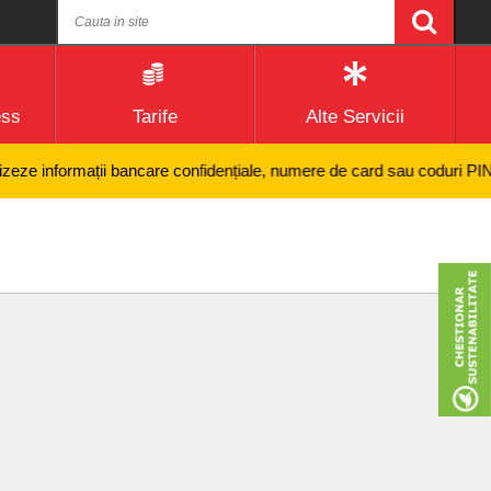
ess
Tarife
Alte Servicii
 informații bancare confidențiale, numere de card sau coduri PIN și nic