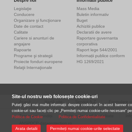
Despre noi
Informatii publice
Legislaţie
Mass Media
Conducere
Buletin informativ
Organizare şi funcţionare
Buget
Date de contact
Achizitii publice
Calitate
Declaratii de avere
Cariere si anunturi de
Raportare guvernanta
angajare
corporativa
Rapoarte
Raport lege 544/2001
Programe şi strategii
Informații publice conform
Proiecte fonduri europene
HG 1269/2021
Relaţii Internaţionale
Site-ul nostru web folosește cookie-uri
Acasă
Hartă site
Servicii A-Z
Formulare o
Puteți găsi mai multe informații despre cookie-uri în acest banner coo
cookie-uri sau faceți clic pe „Permiteți numai cookie-urile necesare” p
Termeni și condiții
Politica de confidențialitate
Inf
Politica de Cookie
Politica de Confidentialitate
ANSPDCP-dataprotection.ro
Arata detalii
Permiteți numai cookie-urile selectate