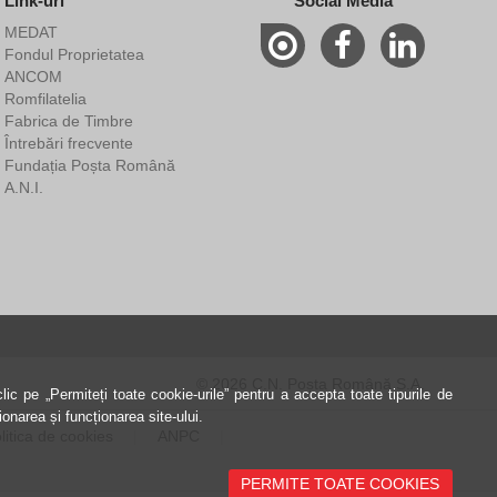
Link-uri
Social Media
MEDAT
Fondul Proprietatea
ANCOM
Romfilatelia
Fabrica de Timbre
Întrebări frecvente
Fundația Poșta Română
A.N.I.
© 2026 C.N. Poșta Română S.A.
ic pe „Permiteți toate cookie-urile” pentru a accepta toate tipurile de
onarea și funcționarea site-ului.
litica de cookies
ANPC
PERMITE TOATE COOKIES