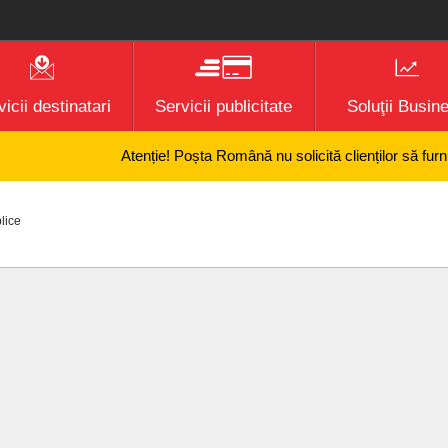
icii destinatari
Servicii publicitate
Soluţii Busin
Atenție! Poșta Română nu solicită clienților să furnizeze
blice