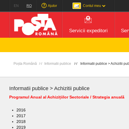
EN
RO
Ajutor
Contul meu
Servicii expeditori
Serv
Poșta Română
Informatii publice
Informatii publice > Achizitii pu
Informatii publice > Achizitii publice
Programul Anual al Achizițiilor Sectoriale / Strategia anuală
2016
2017
2018
2019​