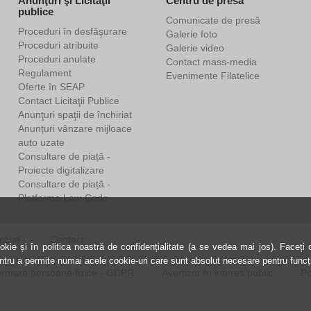
Anunţuri şi Licitaţii
Centru de presă
publice
Comunicate de presă
Proceduri în desfăşurare
Galerie foto
Proceduri atribuite
Galerie video
Proceduri anulate
Contact mass-media
Regulament
Evenimente Filatelice
Oferte în SEAP
Contact Licitaţii Publice
Anunţuri spaţii de închiriat
Anunțuri vânzare mijloace
auto uzate
Consultare de piață -
Proiecte digitalizare
Consultare de piață -
Platforma Low-Code
nline
Contact
kie și în politica noastră de confidențialitate (a se vedea mai jos). Faceți cl
entru a permite numai acele cookie-uri care sunt absolut necesare pentru funcți
ormare persoane fizice - GDPR
Avertizor în interes public
Po