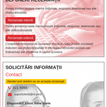
Pentru trimiteri poștale interne întârziate, neajunse,deteriorate sau alte
disfuncționalități.
Reclamație internă
Pentru trimiteri poștale internaționale întârziate, neajunse, deteriorate sau
alte disfuncționalități
Reclamație externă
Completați formularul de reclamații numai în cazul în care constatați
întârzieri sau disfuncționalități în efectuarea serviciilor poștale sau
întâmpinați alte probleme în cadrul acestora.
SOLICITĂRI INFORMAȚII
Contact
Atenție! prin telefon nu se accepta reclamații.
021 9393
suportclienti@ro.post
Disponibil zilnic între orele