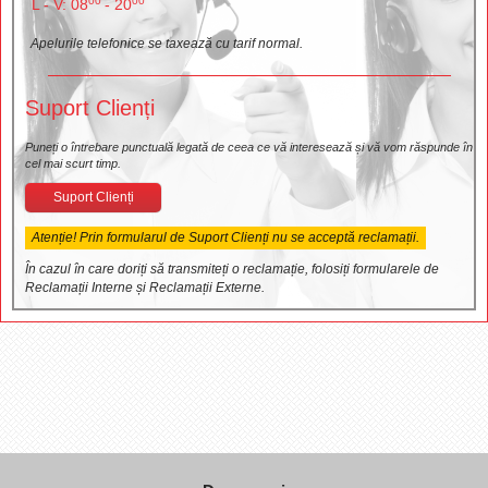
00
00
L - V: 08
- 20
Apelurile telefonice se taxează cu tarif normal.
Suport Clienți
Puneți o întrebare punctuală legată de ceea ce vă interesează și vă vom răspunde în
cel mai scurt timp.
Suport Clienți
Atenție! Prin formularul de Suport Clienți nu se acceptă reclamații.
În cazul în care doriți să transmiteți o reclamație, folosiți formularele de
Reclamații Interne și Reclamații Externe.