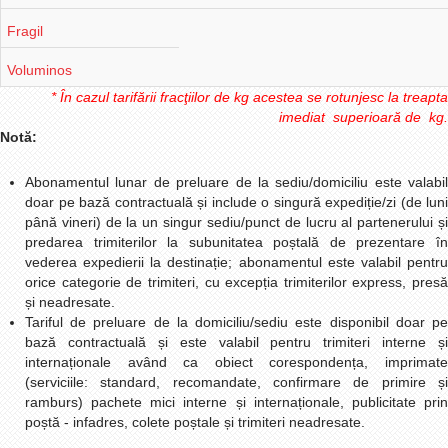
Fragil
Voluminos
* În cazul tarifării fracţiilor de kg acestea se rotunjesc la treapta
imediat superioară de kg.
Notă:
Abonamentul lunar de preluare de la sediu/domiciliu este valabil
doar pe bază contractuală și include o singură expediție/zi (de luni
până vineri) de la un singur sediu/punct de lucru al partenerului și
predarea trimiterilor la subunitatea poștală de prezentare în
vederea expedierii la destinație; abonamentul este valabil pentru
orice categorie de trimiteri, cu excepția trimiterilor express, presă
și neadresate.
Tariful de preluare de la domiciliu/sediu este disponibil doar pe
bază contractuală și este valabil pentru trimiteri interne și
internaționale având ca obiect corespondența, imprimate
(serviciile: standard, recomandate, confirmare de primire și
ramburs) pachete mici interne și internaționale, publicitate prin
poștă - infadres, colete poștale și trimiteri neadresate.