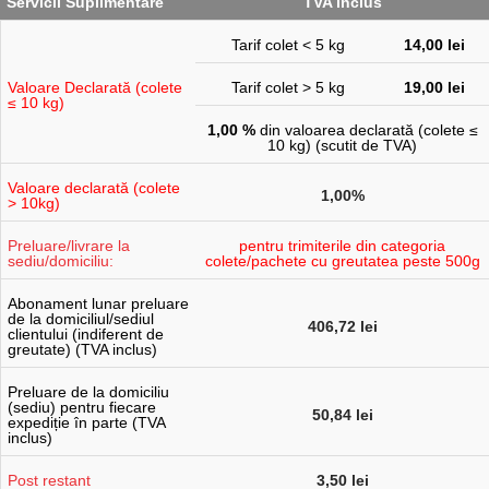
Servicii Suplimentare
TVA inclus
Tarif colet < 5 kg
14,00 lei
Valoare Declarată (colete
Tarif colet > 5 kg
19,00 lei
≤
10 kg)
1,00 %
din valoarea declarată (colete
≤
10 kg) (scutit de TVA)
Valoare declarată (colete
1,00%
>
10kg)
Preluare/livrare la
pentru trimiterile din categoria
sediu/domiciliu:
colete/pachete cu greutatea peste 500g
Abonament lunar preluare
de la domiciliul/sediul
406,72 lei
clientului (indiferent de
greutate) (TVA inclus)
Preluare de la domiciliu
(sediu) pentru fiecare
50,84 lei
expediție în parte (TVA
inclus)
Post restant
3,50 lei