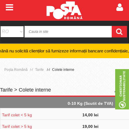
 clienților să furnizeze informații bancare confidențiale, numere de car
Poșta Română
Tarife
Colete interne
Tarife > Colete interne
+
-
0-10 Kg (Scutit de TVA)
Tarif colet < 5 kg
14,00 lei
Tarif colet > 5 kg
19,00 lei