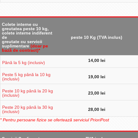
Colete interne cu
greutatea peste 10 kg,
colete interne indiferent
de
peste 10 Kg (TVA inclus)
greutate cu servicii
suplimentare
(doar pe
bază de contract)*
14,00 lei
Până la 5 kg (inclusiv)
Peste 5 kg până la 10 kg
19,00 lei
(inclusiv)
Peste 10 kg până la 20 kg
23,00 lei
(inclusiv)
Peste 20 kg până la 30 kg
28,00 lei
(inclusiv)
* Pentru persoane fizice se ofertează serviciul PrioriPost