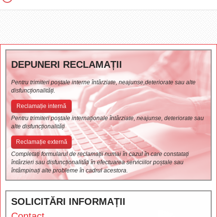
DEPUNERI RECLAMAȚII
Pentru trimiteri poștale interne întârziate, neajunse,deteriorate sau alte
disfuncționalități.
Reclamație internă
Pentru trimiteri poștale internaționale întârziate, neajunse, deteriorate sau
alte disfuncționalități
Reclamație externă
Completați formularul de reclamații numai în cazul în care constatați
întârzieri sau disfuncționalități în efectuarea serviciilor poștale sau
întâmpinați alte probleme în cadrul acestora.
SOLICITĂRI INFORMAȚII
Contact