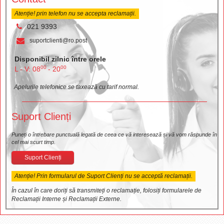
Atenție! prin telefon nu se accepta reclamații.
021 9393
suportclienti@ro.post
Disponibil zilnic între orele
00
00
L - V: 08
- 20
Apelurile telefonice se taxează cu tarif normal.
Suport Clienți
Puneți o întrebare punctuală legată de ceea ce vă interesează și vă vom răspunde în
cel mai scurt timp.
Suport Clienți
Atenție! Prin formularul de Suport Clienți nu se acceptă reclamații.
În cazul în care doriți să transmiteți o reclamație, folosiți formularele de
Reclamații Interne și Reclamații Externe.