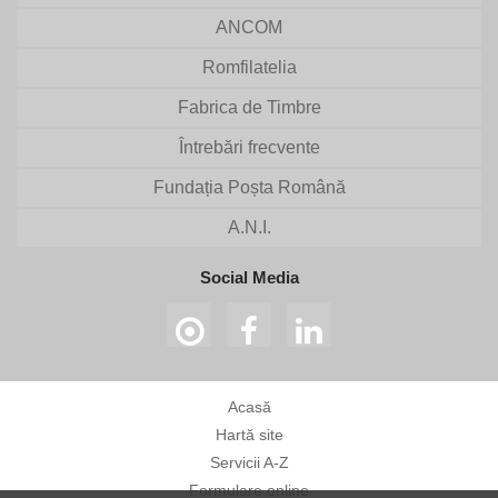
ANCOM
Romfilatelia
Fabrica de Timbre
Întrebări frecvente
Fundația Poșta Română
A.N.I.
Social Media
Acasă
Hartă site
Servicii A-Z
Formulare online