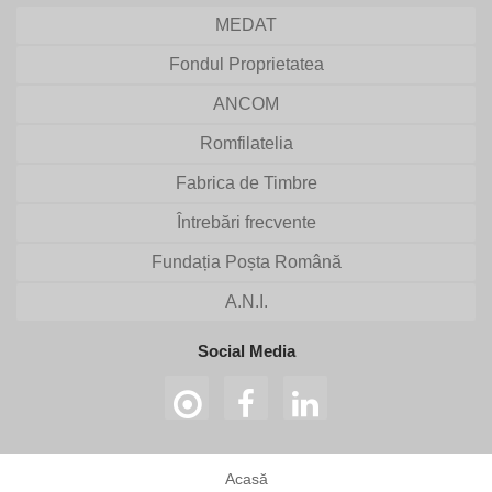
MEDAT
Fondul Proprietatea
ANCOM
Romfilatelia
Fabrica de Timbre
Întrebări frecvente
Fundația Poșta Română
A.N.I.
Social Media
Acasă