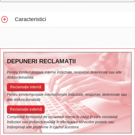
Caracteristici
DEPUNERI RECLAMAȚII
Pentru trimiteri poștale interne întârziate, neajunse,deteriorate sau alte
disfuncționalități.
Reclamație internă
Pentru trimiteri poștale internaționale întârziate, neajunse, deteriorate sau
alte disfuncționalități
Reclamație externă
Completați formularul de reclamații numai în cazul în care constatați
întârzieri sau disfuncționalități în efectuarea serviciilor poștale sau
întâmpinați alte probleme în cadrul acestora.