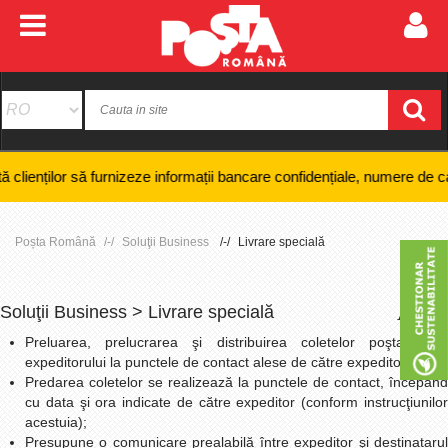
r să furnizeze informații bancare confidențiale, numere de card sau codu
Poșta Română
Soluţii Business
Livrare specială
Soluţii Business > Livrare specială
+
-
Preluarea, prelucrarea şi distribuirea coletelor poştale ale
expeditorului la punctele de contact alese de către expeditor;
Predarea coletelor se realizează la punctele de contact, începând
cu data şi ora indicate de către expeditor (conform instrucţiunilor
acestuia);
Presupune o comunicare prealabilă între expeditor şi destinatarul