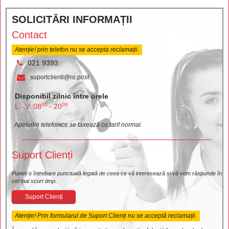
SOLICITĂRI INFORMAȚII
Contact
Atenție! prin telefon nu se accepta reclamații.
021 9393
suportclienti@ro.post
Disponibil zilnic între orele
00
00
L - V: 08
- 20
Apelurile telefonice se taxează cu tarif normal.
Suport Clienți
Puneți o întrebare punctuală legată de ceea ce vă interesează și vă vom răspunde în
cel mai scurt timp.
Suport Clienți
Atenție! Prin formularul de Suport Clienți nu se acceptă reclamații.