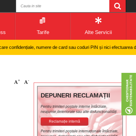
ess
Tarife
Alte Servicii
dențiale, numere de card sau coduri PIN și nici efectuarea de plăți onli
+
-
DEPUNERI RECLAMAȚII
Pentru trimiteri poștale interne întârziate,
neajunse,deteriorate sau alte disfuncționalități.
Reclamație internă
Pentru trimiteri poștale internaționale întârziate,