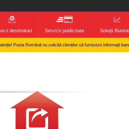
icii destinatari
Servicii publicitate
Soluţii Busin
șta Română nu solicită clienților să furnizeze informații bancare confi