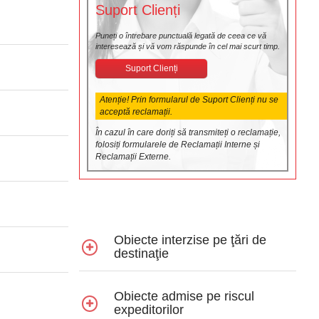
Suport Clienți
Puneți o întrebare punctuală legată de ceea ce vă
interesează și vă vom răspunde în cel mai scurt timp.
Suport Clienți
Atenție! Prin formularul de Suport Clienți nu se
acceptă reclamații.
În cazul în care doriți să transmiteți o reclamație,
folosiți formularele de Reclamații Interne și
Reclamații Externe.
Obiecte interzise pe ţări de
destinaţie
Obiecte admise pe riscul
expeditorilor