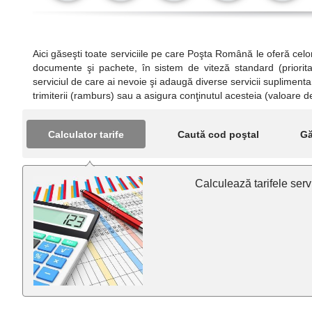
Aici găseşti toate serviciile pe care Poşta Română le oferă celor c
documente şi pachete, în sistem de viteză standard (prioritar 
serviciul de care ai nevoie şi adaugă diverse servicii supliment
trimiterii (ramburs) sau a asigura conţinutul acesteia (valoare d
Calculator tarife
Caută cod poştal
Gă
Calculează tarifele servi