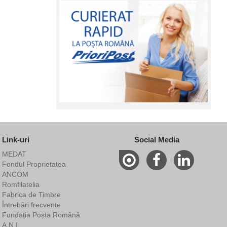
Link-uri
Social Media
MEDAT
Fondul Proprietatea
ANCOM
Romfilatelia
Fabrica de Timbre
Întrebări frecvente
Fundația Poșta Română
A.N.I.