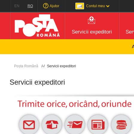
EN
RO
Ajutor
Contul meu
Servicii expeditori
Serv
Atenție! Po
Poșta Română
Servicii expeditori
Servicii expeditori