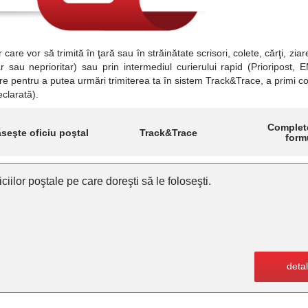
are vor să trimită în ţară sau în străinătate scrisori, colete, cărţi, ziar
sau neprioritar) sau prin intermediul curierului rapid (Prioripost, E
are pentru a putea urmări trimiterea ta în sistem Track&Trace, a primi c
eclarată).
Complet
Track&Trace
seşte oficiu poştal
form
ciilor poştale pe care doreşti să le foloseşti.
detal