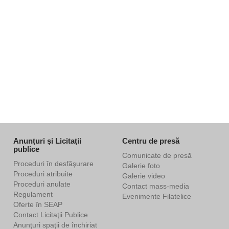
Anunţuri şi Licitaţii
Centru de presă
publice
Comunicate de presă
Proceduri în desfăşurare
Galerie foto
Proceduri atribuite
Galerie video
Proceduri anulate
Contact mass-media
Regulament
Evenimente Filatelice
Oferte în SEAP
Contact Licitaţii Publice
Anunţuri spaţii de închiriat