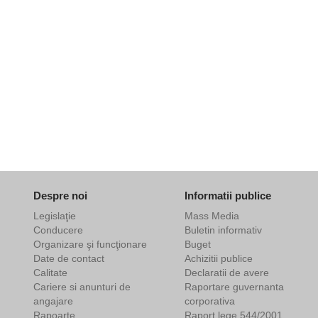
Despre noi
Informatii publice
Legislaţie
Mass Media
Conducere
Buletin informativ
Organizare şi funcţionare
Buget
Date de contact
Achizitii publice
Calitate
Declaratii de avere
Cariere si anunturi de
Raportare guvernanta
angajare
corporativa
Rapoarte
Raport lege 544/2001