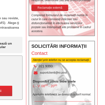
neajunse, deteriorate sau alte disfuncționalități
Reclamație externă
Completați formularul de reclamații numai în
e sau reviste,
cazul în care constatați întârzieri sau
MS). Alege-ţi
disfuncționalități în efectuarea serviciilor
poștale sau întâmpinați alte probleme în cadrul
ontravaloarea
acestora.
ează un
SOLICITĂRI INFORMAȚII
ular
Contact
Atenție! prin telefon nu se accepta reclamații.
021 9393
suportclienti@ro.post
Disponibil zilnic între orele
00
00
L - V: 08
- 20
ii
Apelurile telefonice se taxează cu tarif normal.