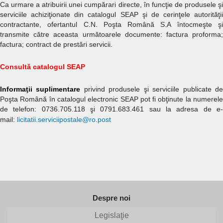
Ca urmare a atribuirii unei cumpărari directe, ȋn funcţie de produsele şi
serviciile achiziţionate din catalogul SEAP şi de cerinţele autorităţii
contractante, ofertantul C.N. Poşta Română S.A ȋntocmeşte şi
transmite către aceasta următoarele documente: factura proforma;
factura; contract de prestări servicii.
Consultă catalogul SEAP
Informaţii suplimentare
privind produsele şi serviciile publicate d
Poşta Română în catalogul electronic SEAP pot fi obţinute la numerele
de telefon:
0736.705.118
şi
0791.683.461
sau la adresa de e
mail:
licitatii.serviciipostale@ro.post
Despre noi
Legislaţie