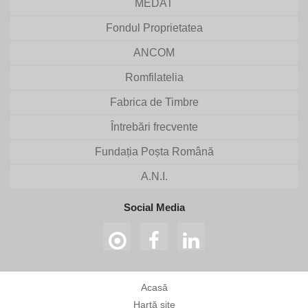
MEDAT
Fondul Proprietatea
ANCOM
Romfilatelia
Fabrica de Timbre
Întrebări frecvente
Fundația Poșta Română
A.N.I.
Social Media
Acasă
Hartă site