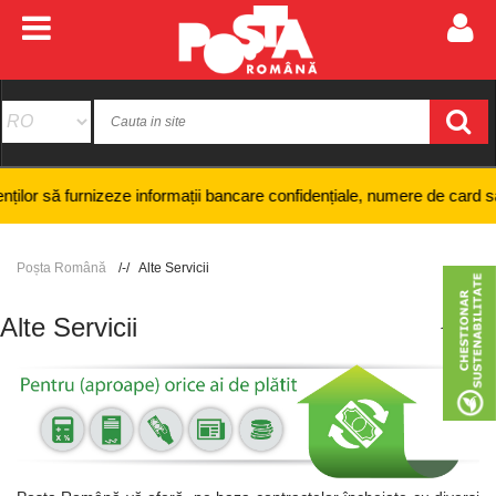
e informații bancare confidențiale, numere de card sau coduri PIN și ni
Poșta Română
Alte Servicii
+
-
Alte Servicii