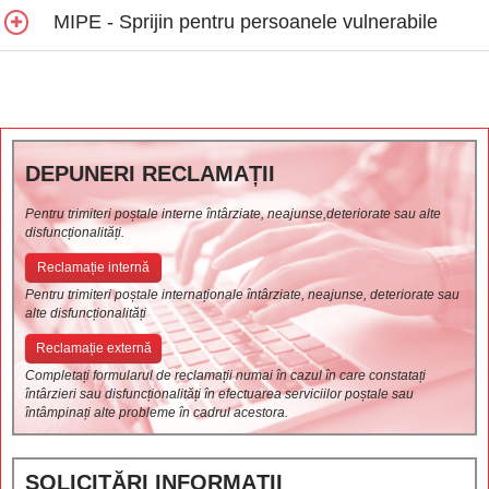
MIPE - Sprijin pentru persoanele vulnerabile
DEPUNERI RECLAMAȚII
Pentru trimiteri poștale interne întârziate, neajunse,deteriorate sau alte
disfuncționalități.
Reclamație internă
Pentru trimiteri poștale internaționale întârziate, neajunse, deteriorate sau
alte disfuncționalități
Reclamație externă
Completați formularul de reclamații numai în cazul în care constatați
întârzieri sau disfuncționalități în efectuarea serviciilor poștale sau
întâmpinați alte probleme în cadrul acestora.
SOLICITĂRI INFORMAȚII