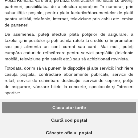
Poșta Română vă oferă, pe baza contractelor încheiate cu diverși
parteneri, posibilitatea de a efectua operațiuni în numerar, prin
subunitățile poștale, pentru plata facturilor/documentelor de plată
pentru utilități, telefonie, internet, televiziune prin cablu etc. emise
de parteneri.
De asemenea, puteți efectua plata polițelor de asigurare, a
taxelor și impozitelor și poți achita ratele la credite și împrumuturi
sau poți alimenta un cont curent sau card. Mai mult, puteți
cumpăra coduri de reîncărcare pentru servicii preplătite (telefonie
mobilă, televiziune prin satelit etc.) sau să achiziționați rovinieta.
Totodata, d
orim să vă punem la dispoziţie şi alte servicii: închiriere
căsuţă poştală, contractare abonamente publicaţii, servicii de
retail, servicii de schimbare destinaţie, servicii de copiere, poliţe
de asigurare, vânzare bilete la concerte, spectacole şi întreceri
sportive.
Claculator tarife
Caută cod poştal
Găseşte oficiul poştal