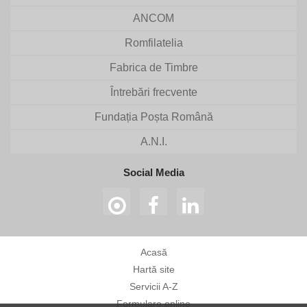
ANCOM
Romfilatelia
Fabrica de Timbre
Întrebări frecvente
Fundația Poșta Română
A.N.I.
Social Media
Acasă
Hartă site
Servicii A-Z
Formulare online