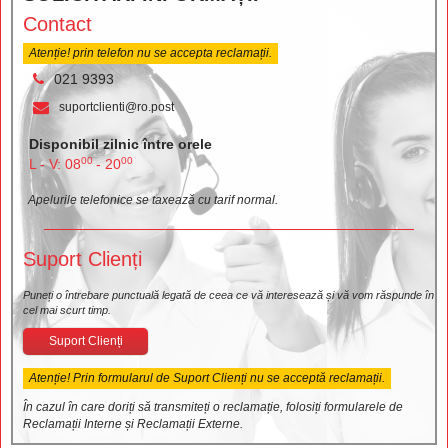
Contact
Atenție! prin telefon nu se accepta reclamații.
021 9393
suportclienti@ro.post
Disponibil zilnic între orele
00
00
L - V: 08
- 20
Apelurile telefonice se taxează cu tarif normal.
Suport Clienți
Puneți o întrebare punctuală legată de ceea ce vă interesează și vă vom răspunde în
cel mai scurt timp.
Suport Clienți
Atenție! Prin formularul de Suport Clienți nu se acceptă reclamații.
În cazul în care doriți să transmiteți o reclamație, folosiți formularele de
Reclamații Interne și Reclamații Externe.