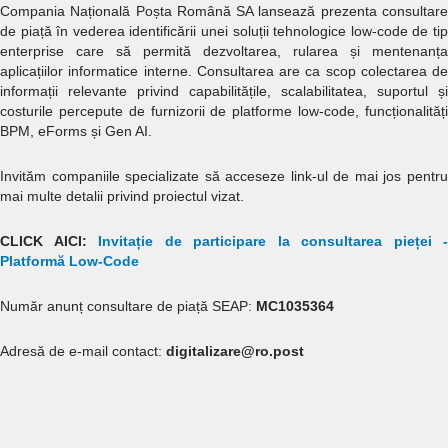
Compania Națională Poșta Română SA lansează prezenta consultare
de piață în vederea identificării unei soluții tehnologice low-code de tip
enterprise care să permită dezvoltarea, rularea și mentenanța
aplicațiilor informatice interne. Consultarea are ca scop colectarea de
informații relevante privind capabilitățile, scalabilitatea, suportul și
costurile percepute de furnizorii de platforme low-code, funcționalități
BPM, eForms și Gen AI.
Invităm companiile specializate să acceseze link-ul de mai jos pentru
mai multe detalii privind proiectul vizat.
CLICK AICI:
Invitație de participare la consultarea pieței -
Platformă Low-Code
Număr anunț consultare de piață SEAP:
MC1035364
Adresă de e-mail contact:
digitalizare@ro.post