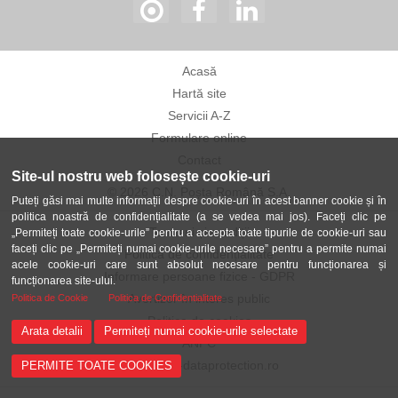
Acasă
Hartă site
Servicii A-Z
Formulare online
Contact
Site-ul nostru web folosește cookie-uri
© 2026 C.N. Poșta Română S.A.
Puteți găsi mai multe informații despre cookie-uri în acest banner cookie și în
politica noastră de confidențialitate (a se vedea mai jos). Faceți clic pe
Termeni și condiții
„Permiteți toate cookie-urile” pentru a accepta toate tipurile de cookie-uri sau
faceți clic pe „Permiteți numai cookie-urile necesare” pentru a permite numai
Politica de confidențialitate
acele cookie-uri care sunt absolut necesare pentru funcționarea și
Informare persoane fizice - GDPR
funcționarea site-ului.
Avertizor în interes public
Politica de Cookie
Politica de Confidentialitate
Politica de cookies
Arata detalii
Permiteți numai cookie-urile selectate
ANPC
ANSPDCP-dataprotection.ro
PERMITE TOATE COOKIES