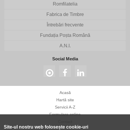
Romfilatelia
Fabrica de Timbre
Întrebări frecvente
Fundația Poșta Română
A.N.I.
Social Media
Acasă
Hartă site
Servicii A-Z
Formulare online
Contact
Site-ul nostru web folosește cookie-uri