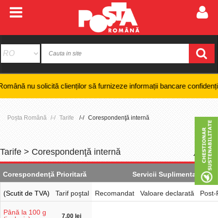
cită clienților să furnizeze informații bancare confidențiale, numere d
Poșta Română
Tarife
Corespondenţă internă
Tarife > Corespondenţă internă
+
-
Corespondenţă Prioritară
Servicii Suplimentare
(Scutit de TVA)
Tarif poştal
Recomandat
Valoare declarată
Post-
Până la 100 g
7,00 lei