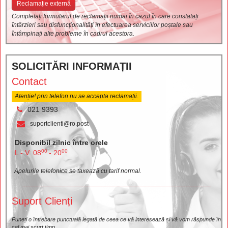
Reclamație externă
Completați formularul de reclamații numai în cazul în care constatați
întârzieri sau disfuncționalități în efectuarea serviciilor poștale sau
întâmpinați alte probleme în cadrul acestora.
SOLICITĂRI INFORMAȚII
Contact
Atenție! prin telefon nu se accepta reclamații.
021 9393
suportclienti@ro.post
Disponibil zilnic între orele
00
00
L - V: 08
- 20
Apelurile telefonice se taxează cu tarif normal.
Suport Clienți
Puneți o întrebare punctuală legată de ceea ce vă interesează și vă vom răspunde în
cel mai scurt timp.