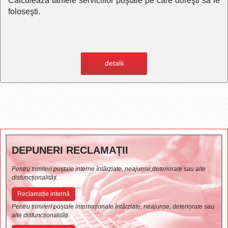
Calculează tarifele serviciilor poştale pe care doreşti să le
foloseşti.
detalii
DEPUNERI RECLAMAȚII
Pentru trimiteri poștale interne întârziate, neajunse,deteriorate sau alte
disfuncționalități.
Reclamație internă
Pentru trimiteri poștale internaționale întârziate, neajunse, deteriorate sau
alte disfuncționalități