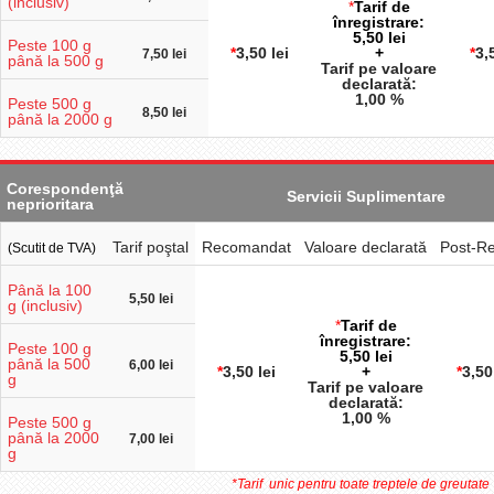
(inclusiv)
*
Tarif de
înregistrare:
5,50 lei
Peste 100 g
*
3,50 lei
+
*
3,
7,50 lei
până la 500 g
Tarif pe valoare
declarată:
1,00 %
Peste 500 g
8,50 lei
până la 2000 g
Corespondenţă
Servicii Suplimentare
neprioritara
Tarif poştal
Recomandat
Valoare declarată
Post-Re
(Scutit de TVA)
Până la 100
5,50 lei
g (inclusiv)
*
Tarif de
înregistrare:
Peste 100 g
5,50 lei
până la 500
6,00 lei
*
3,50 lei
+
*
3
,50
g
Tarif pe valoare
declarată:
1,00 %
Peste 500 g
până la 2000
7,00 lei
g
*Tarif unic pentru toate treptele de greutate