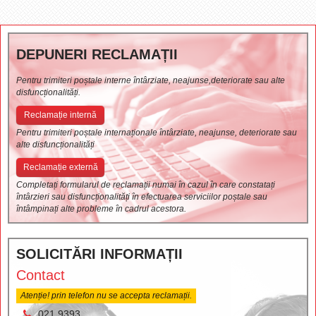
DEPUNERI RECLAMAȚII
Pentru trimiteri poștale interne întârziate, neajunse,deteriorate sau alte
disfuncționalități.
Reclamație internă
Pentru trimiteri poștale internaționale întârziate, neajunse, deteriorate sau
alte disfuncționalități
Reclamație externă
Completați formularul de reclamații numai în cazul în care constatați
întârzieri sau disfuncționalități în efectuarea serviciilor poștale sau
întâmpinați alte probleme în cadrul acestora.
SOLICITĂRI INFORMAȚII
Contact
Atenție! prin telefon nu se accepta reclamații.
021 9393