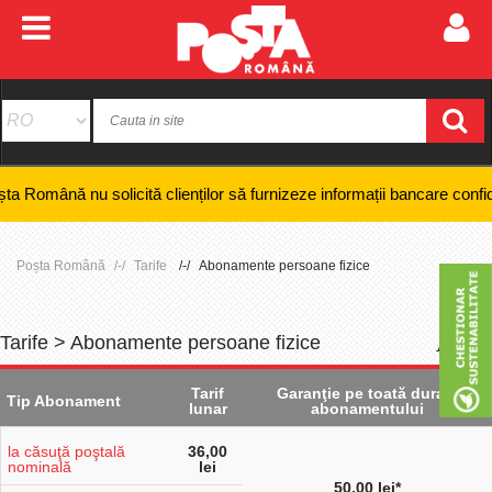
nu solicită clienților să furnizeze informații bancare confidențiale, nu
Poșta Română
Tarife
Abonamente persoane fizice
Tarife > Abonamente persoane fizice
+
-
Tarif
Garanţie pe toată durata
Tip Abonament
lunar
abonamentului
la căsuţă poştală
36,00
nominală
lei
50,00 lei*