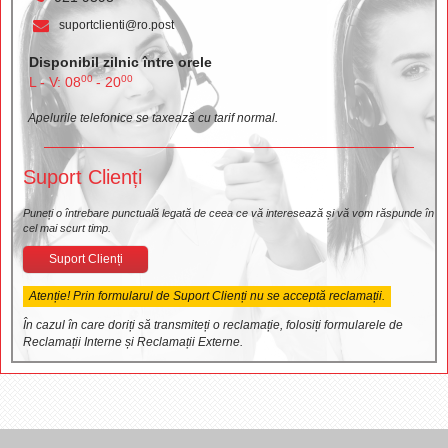
suportclienti@ro.post
Disponibil zilnic între orele
00
00
L - V: 08
- 20
Apelurile telefonice se taxează cu tarif normal.
Suport Clienți
Puneți o întrebare punctuală legată de ceea ce vă interesează și vă vom răspunde în
cel mai scurt timp.
Suport Clienți
Atenție! Prin formularul de Suport Clienți nu se acceptă reclamații.
În cazul în care doriți să transmiteți o reclamație, folosiți formularele de
Reclamații Interne și Reclamații Externe.