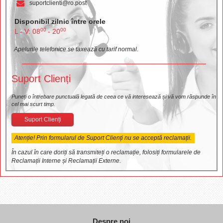
suportclienti@ro.post
Disponibil zilnic între orele
00
00
L - V: 08
- 20
Apelurile telefonice se taxează cu tarif normal.
Suport Clienți
Puneți o întrebare punctuală legată de ceea ce vă interesează și vă vom răspunde în
cel mai scurt timp.
Suport Clienți
Atenție! Prin formularul de Suport Clienți nu se acceptă reclamații.
În cazul în care doriți să transmiteți o reclamație, folosiți formularele de
Reclamații Interne și Reclamații Externe.
Despre noi