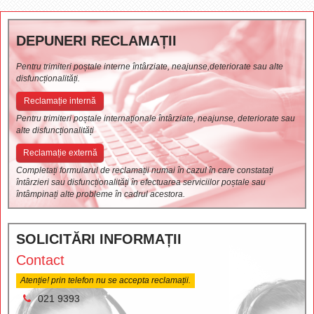
DEPUNERI RECLAMAȚII
Pentru trimiteri poștale interne întârziate, neajunse,deteriorate sau alte
disfuncționalități.
Reclamație internă
Pentru trimiteri poștale internaționale întârziate, neajunse, deteriorate sau
alte disfuncționalități
Reclamație externă
Completați formularul de reclamații numai în cazul în care constatați
întârzieri sau disfuncționalități în efectuarea serviciilor poștale sau
întâmpinați alte probleme în cadrul acestora.
SOLICITĂRI INFORMAȚII
Contact
Atenție! prin telefon nu se accepta reclamații.
021 9393