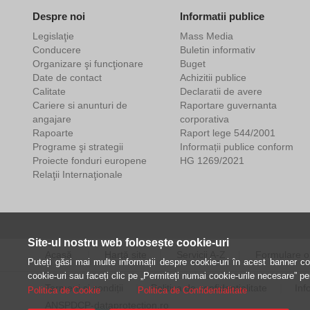
Despre noi
Informatii publice
Legislaţie
Mass Media
Conducere
Buletin informativ
Organizare şi funcţionare
Buget
Date de contact
Achizitii publice
Calitate
Declaratii de avere
Cariere si anunturi de
Raportare guvernanta
angajare
corporativa
Rapoarte
Raport lege 544/2001
Programe şi strategii
Informații publice conform
Proiecte fonduri europene
HG 1269/2021
Relaţii Internaţionale
Site-ul nostru web folosește cookie-uri
Acasă
Hartă site
Servicii A-Z
Formulare o
Puteți găsi mai multe informații despre cookie-uri în acest banner coo
cookie-uri sau faceți clic pe „Permiteți numai cookie-urile necesare” p
Termeni și condiții
Politica de confidențialitate
Inf
Politica de Cookie
Politica de Confidentialitate
ANSPDCP-dataprotection.ro