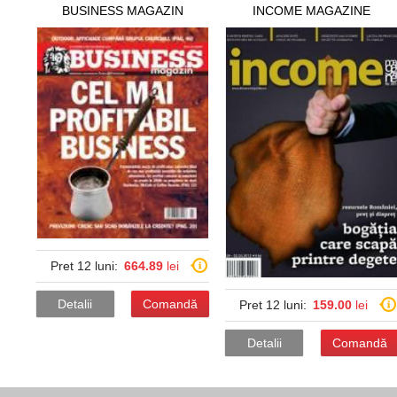
BUSINESS MAGAZIN
INCOME MAGAZINE
Pret 12 luni:
664.89
lei
Detalii
Comandă
Pret 12 luni:
159.00
lei
Detalii
Comandă