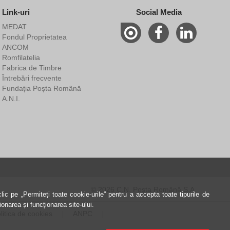
Link-uri
Social Media
MEDAT
Fondul Proprietatea
ANCOM
Romfilatelia
Fabrica de Timbre
Întrebări frecvente
Fundația Poșta Română
A.N.I.
© 2026 C.N. Poșta Română S.A.
ic pe „Permiteți toate cookie-urile” pentru a accepta toate tipurile de
onarea și funcționarea site-ului.
litica de cookies
ANPC