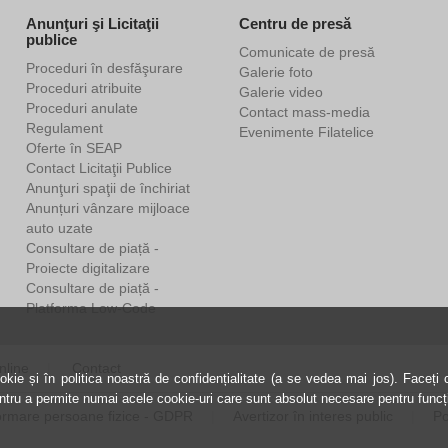
Anunţuri şi Licitaţii
Centru de presă
publice
Comunicate de presă
Proceduri în desfăşurare
Galerie foto
Proceduri atribuite
Galerie video
Proceduri anulate
Contact mass-media
Regulament
Evenimente Filatelice
Oferte în SEAP
Contact Licitaţii Publice
Anunţuri spaţii de închiriat
Anunțuri vânzare mijloace
auto uzate
Consultare de piață -
Proiecte digitalizare
Consultare de piață -
Platforma Low-Code
nline
Contact
kie și în politica noastră de confidențialitate (a se vedea mai jos). Faceți cl
entru a permite numai acele cookie-uri care sunt absolut necesare pentru funcți
ormare persoane fizice - GDPR
Avertizor în interes public
Po