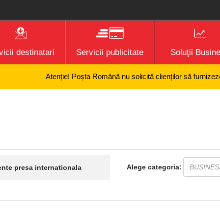
icii destinatari
Servicii publicitate
Soluţii Busin
Atenție! Poșta Română nu solicită clienților să furnizeze inf
Alege categoria:
te presa internationala