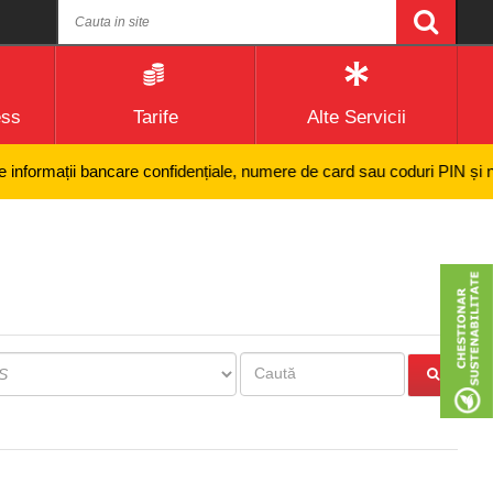
ess
Tarife
Alte Servicii
ormații bancare confidențiale, numere de card sau coduri PIN și nici ef