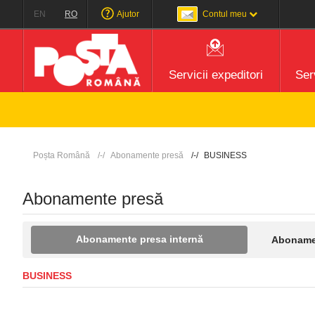
EN
RO
Ajutor
Contul meu
Servicii expeditori
Serv
Poșta Română
Abonamente presă
BUSINESS
Abonamente presă
Abonamente presa internă
Abonamen
BUSINESS