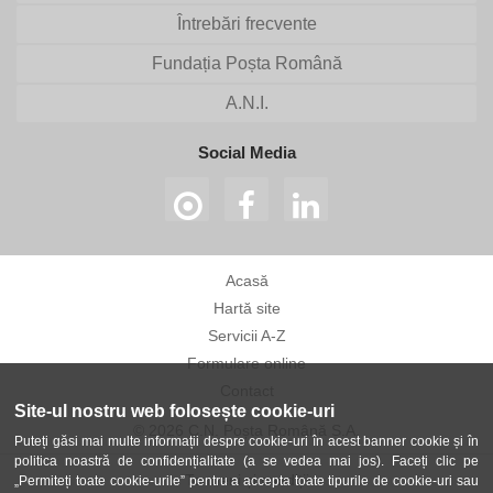
Întrebări frecvente
Fundația Poșta Română
A.N.I.
Social Media
Acasă
Hartă site
Servicii A-Z
Formulare online
Contact
Site-ul nostru web folosește cookie-uri
© 2026 C.N. Poșta Română S.A.
Puteți găsi mai multe informații despre cookie-uri în acest banner cookie și în
politica noastră de confidențialitate (a se vedea mai jos). Faceți clic pe
Termeni și condiții
„Permiteți toate cookie-urile” pentru a accepta toate tipurile de cookie-uri sau