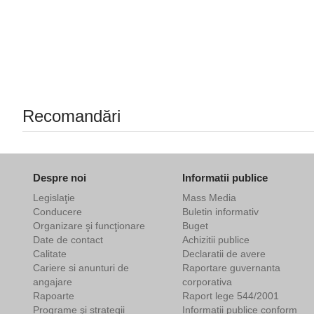
Recomandări
Despre noi
Informatii publice
Legislaţie
Mass Media
Conducere
Buletin informativ
Organizare şi funcţionare
Buget
Date de contact
Achizitii publice
Calitate
Declaratii de avere
Cariere si anunturi de
Raportare guvernanta
angajare
corporativa
Rapoarte
Raport lege 544/2001
Programe şi strategii
Informații publice conform