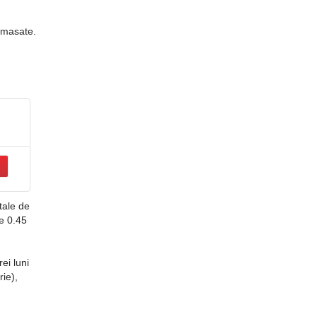
comasate.
t
tale de
de 0.45
ei luni
ie),