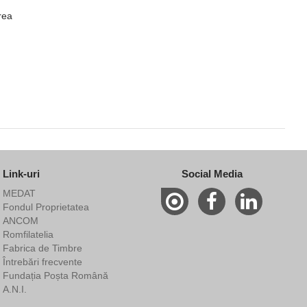
rea
Link-uri
Social Media
MEDAT
Fondul Proprietatea
ANCOM
Romfilatelia
Fabrica de Timbre
Întrebări frecvente
Fundația Poșta Română
A.N.I.