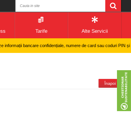
ess
Tarife
Alte Servicii
rmații bancare confidențiale, numere de card sau coduri PIN și nici efe
Înapoi