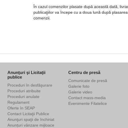
În cazul comenzilor plasate după această dată, livra
publicaţiilor va începe cu a doua lună după plasarea
comenzii.
Anunţuri şi Licitaţii
Centru de presă
publice
Comunicate de presă
Proceduri în desfăşurare
Galerie foto
Proceduri atribuite
Galerie video
Proceduri anulate
Contact mass-media
Regulament
Evenimente Filatelice
Oferte în SEAP
Contact Licitaţii Publice
Anunţuri spaţii de închiriat
Anunțuri vânzare mijloace