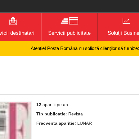
icii destinatari
Servicii publicitate
Soluţii Busin
Atenție! Poșta Română nu solicită clienților să furnizeze info
12
aparitii pe an
Tip publicatie:
Revista
Frecventa aparitie:
LUNAR