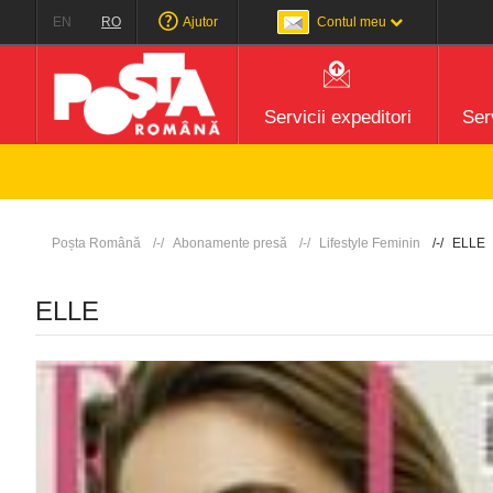
EN
RO
Ajutor
Contul meu
Servicii expeditori
Serv
Poșta Română
Abonamente presă
Lifestyle Feminin
ELLE
ELLE