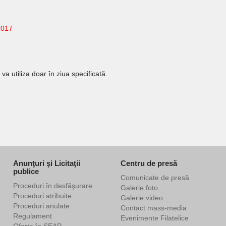
2017
a utiliza doar în ziua specificată.
Anunţuri şi Licitaţii
Centru de presă
publice
Comunicate de presă
Proceduri în desfăşurare
Galerie foto
Proceduri atribuite
Galerie video
Proceduri anulate
Contact mass-media
Regulament
Evenimente Filatelice