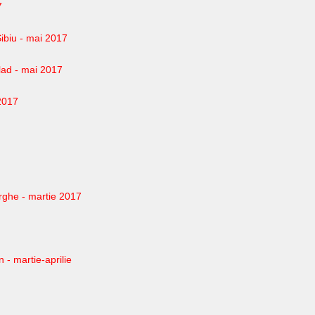
7
Sibiu - mai 2017
rlad - mai 2017
 2017
orghe - martie 2017
n - martie-aprilie