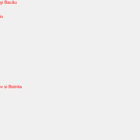
 şi Bacău
iu
 si Bistrita