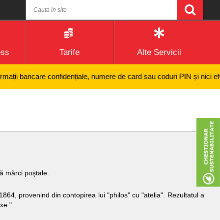
ess
Tarife
Alte Servicii
 bancare confidențiale, numere de card sau coduri PIN și nici efectuare
ză mărci poştale.
864, provenind din contopirea lui "philos" cu "atelia". Rezultatul a
xe."