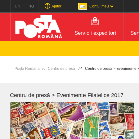
EN
RO
Ajutor
Contul meu
Servicii expeditori
Serv
Poșta Română
Centru de presă
Centru de presă > Evenimente F
Centru de presă > Evenimente Filatelice 2017