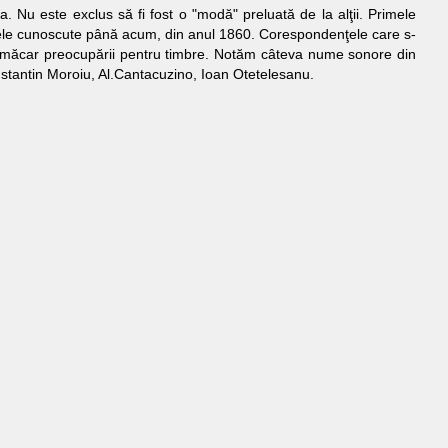
 Nu este exclus să fi fost o "modă" preluată de la alţii. Primele
ele cunoscute până acum, din anul 1860. Corespondenţele care s-
u măcar preocupării pentru timbre. Notăm câteva nume sonore din
Constantin Moroiu, Al.Cantacuzino, Ioan Otetelesanu.