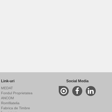
Link-uri
Social Media
MEDAT
Fondul Proprietatea
ANCOM
Romfilatelia
Fabrica de Timbre