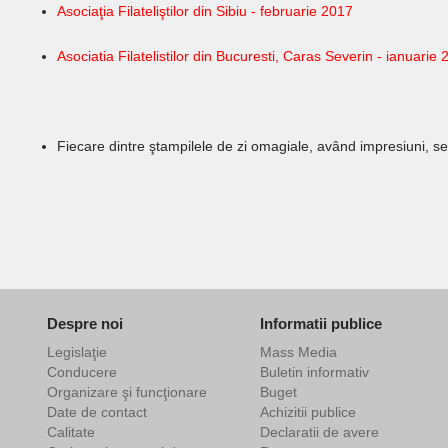
Asociaţia Filateliştilor din Sibiu - februarie 2017
Asociatia Filatelistilor din Bucuresti, Caras Severin
-
ianuarie 
Fiecare dintre ştampilele de zi omagiale, având impresiuni, se v
Despre noi
Informatii publice
Legislaţie
Mass Media
Conducere
Buletin informativ
Organizare şi funcţionare
Buget
Date de contact
Achizitii publice
Calitate
Declaratii de avere