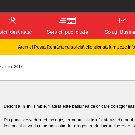
icii destinatari
Servicii publicitate
Soluţii Busin
Atenție! Poșta Română nu solicită clienților să furnizeze informații
ilatelice 2017
Descrisă în linii simple, filatelia este pasiunea celor care colecţionea
Din punct de vedere etimologic, termenul "filatelie" dateaza din anul 1
fost acest cuvant cu semnificatia de "dragostea de lucruri libere de ta