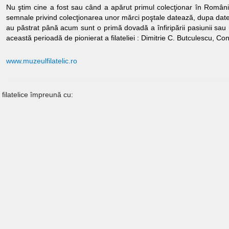
Nu ştim cine a fost sau când a apărut primul colecţionar în România.
semnale privind colecţionarea unor mărci poştale datează, dupa dat
au păstrat până acum sunt o primă dovadă a înfiripării pasiunii sa
această perioadă de pionierat a filateliei : Dimitrie C. Butculescu, 
www.muzeulfilatelic.ro
 filatelice împreună cu: