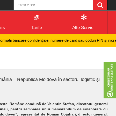
ess
Tarife
Alte Servicii
ii bancare confidențiale, numere de card sau coduri PIN și nici efectuar
nia – Republica Moldova în sectorul logistic și
Poștei Române condusă de Valentin Ștefan, directorul general
inău, pentru semnarea unui memorandum de colaborare cu
Moldovei”, reprezentat de Roman Cojuhari, director general.