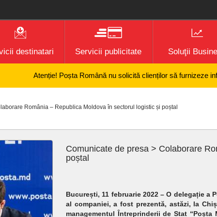
icii destinatari
Servicii publicitate
Soluţii Busin
Atenție! Poșta Română nu solicită clienților să furnizeze informaț
borare România – Republica Moldova în sectorul logistic și poștal
Comunicate de presa > Colaborare Româ
poștal
București, 11 februarie 2022 – O delegație a 
al companiei, a fost prezent
ă, astăzi,
la Chiș
managementul Întreprinderii de Stat “Poșta 