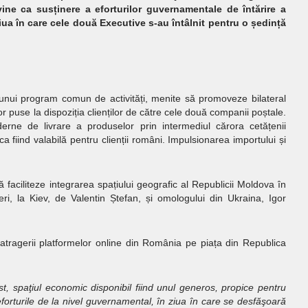
vine ca susținere a eforturilor guvernamentale de întărire a
ziua în care cele două Executive s-au întâlnit pentru o ședință
 unui program comun de activități, menite să promoveze bilateral
elor puse la dispoziția clienților de către cele două companii poștale.
oderne de livrare a produselor prin intermediul cărora cetățenii
 fiind valabilă pentru clienții români. Impulsionarea importului și
 faciliteze integrarea spațiului geografic al Republicii Moldova în
eri, la Kiev, de Valentin Ștefan, și omologului din Ukraina, Igor
 atragerii platformelor online din România pe piața din Republica
, spaţiul economic disponibil fiind unul generos, propice pentru
 eforturile de la nivel guvernamental, în ziua în care se desfăşoară