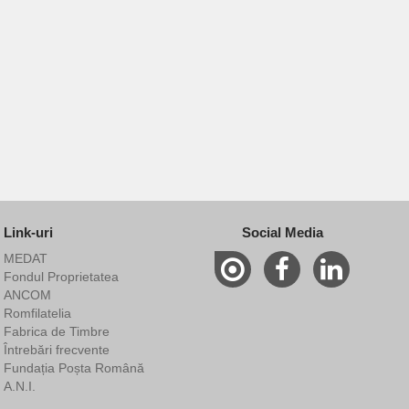
Link-uri
Social Media
MEDAT
Fondul Proprietatea
ANCOM
Romfilatelia
Fabrica de Timbre
Întrebări frecvente
Fundația Poșta Română
A.N.I.