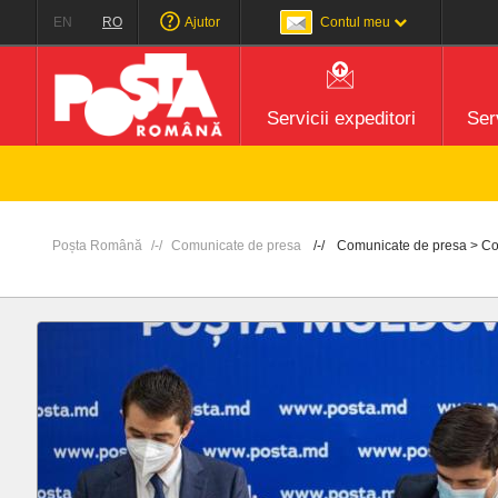
EN
RO
Ajutor
Contul meu
Servicii expeditori
Serv
Poșta Română
Comunicate de presa
Comunicate de presa > Cola