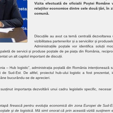
Vizita efectuată de oficialii Poștei Române 
relațiilor economice dintre cele două țări, în 
comună.
Discuțiile au avut ca temă centrală dezvoltarea
vizibilitatea partenerilor și a serviciilor și produs
Administrațiile poștale vor identifica soluții m
paletă de servicii și produse poștale de pe piața din România, reciproca
entat un alt capitol important de discuții.
nia – Hub logistic”, administrația poștală din România intenționează să
de Sud-Est. De altfel, proiectul hub-ului logistic a fost prezentat, i
mâne bucurându-se de aprecieri.
ținut importanța dezvoltării unui cadru legislativ specific, necesar
 etapă firească pentru evoluţia economică din zona Europei de Sud-Est
 poştale şi de logistică. Mă simt onorat că prin această vizită susţinem