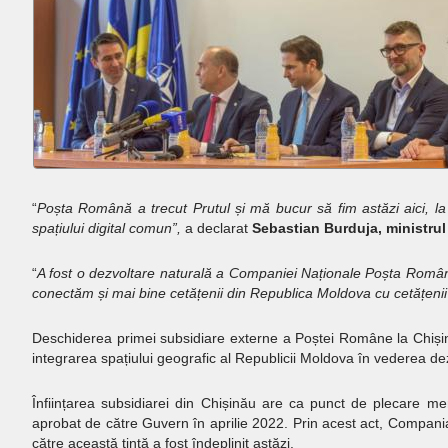
“
Poșta Română a trecut Prutul și mă bucur să fim astăzi aici, la
spațiului digital comun”,
a declarat
Sebastian Burduja, ministrul
“
A fost o dezvoltare naturală a Companiei Naționale Poșta Român
conectăm și mai bine cetățenii din Republica Moldova cu cetățenii
Deschiderea primei subsidiare externe a Poștei Române la Chișinău
integrarea spațiului geografic al Republicii Moldova în vederea de
Înființarea subsidiarei din Chișinău are ca punct de plecare m
aprobat de către Guvern în aprilie 2022. Prin acest act, Compania
către această țintă a fost îndeplinit astăzi.