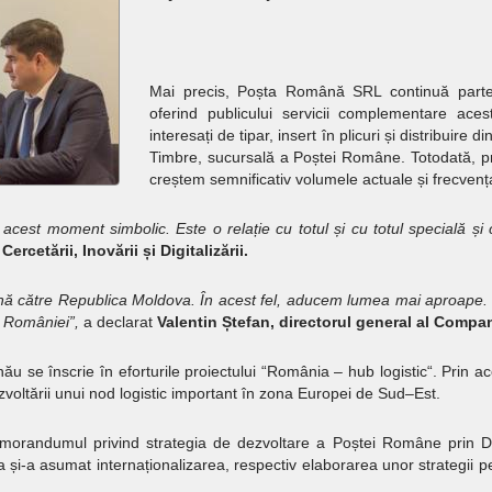
Mai precis, Poșta Română SRL continuă partene
oferind publicului servicii complementare acest
interesați de tipar, insert în plicuri și distribuire
Timbre, sucursală a Poștei Române. Totodată, p
creștem semnificativ volumele actuale și frecvența
 acest moment simbolic. Este o relație cu totul și cu totul specială ș
Cercetării, Inovării și Digitalizării.
ă către Republica Moldova. În acest fel, aducem lumea mai aproape. Î
României”,
a declarat
Valentin Ștefan, directorul general al Comp
 se înscrie în eforturile proiectului “România – hub logistic“. Prin ace
zvoltării unui nod logistic important în zona Europei de Sud–Est.
emorandumul privind strategia de dezvoltare a Poștei Române prin Dig
 și-a asumat internaționalizarea, respectiv elaborarea unor strategii pe