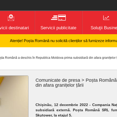
icii destinatari
Servicii publicitate
Soluţii Busin
enție! Poșta Română nu solicită clienților să furnizeze informații banca
a Română a deschis în Republica Moldova prima subsidiară din afara granițelor ț
Comunicate de presa > Poșta Română a
din afara granițelor țării
Chișinău, 12 decembrie 2022 - Compania Naț
subsidiară externă. Poșta Română SRL funcț
Skytower, la etajul 5.