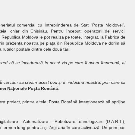
riatul comercial cu Întreprinderea de Stat “Poșta Moldovei”,
eia, chiar din Chișinău. Pentru început, operatorii de servicii
 din Republica Moldova le pot realiza pe toate, integrat, la Fabrica de
rin prezența noastră pe piața din Republica Moldova ne dorim să
 rutelor poștale dintre cele două țări.
i cred că se încadrează în acest vis pe care îl avem împreună, al
ncercăm să creăm acest pod și în industria noastră, prin care să
aniei Naționale Poșta Română
.
st proiect, printre altele, Poșta Română intenționează să sprijine
italizare - Automatizare – Robotizare-Tehnologizare (D.A.R.T.),
 termen lung pentru a-și lărgi aria în care activează. Un prim pas