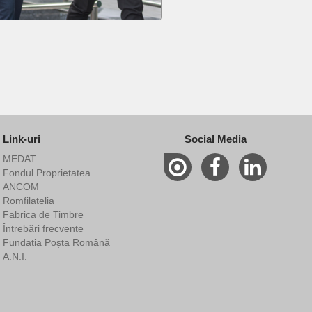
Link-uri
Social Media
MEDAT
Fondul Proprietatea
ANCOM
Romfilatelia
Fabrica de Timbre
Întrebări frecvente
Fundația Poșta Română
A.N.I.