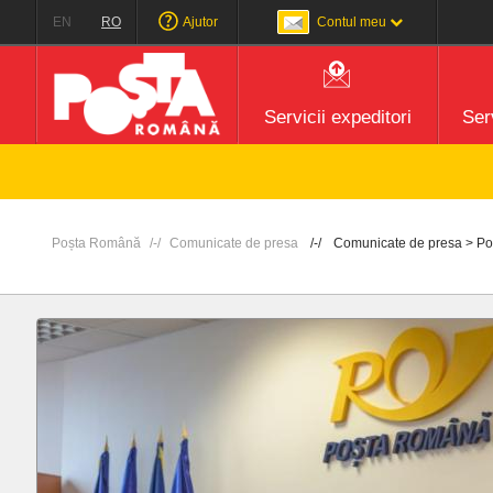
EN
RO
Ajutor
Contul meu
Servicii expeditori
Serv
At
Poșta Română
Comunicate de presa
Comunicate de presa > Poșt