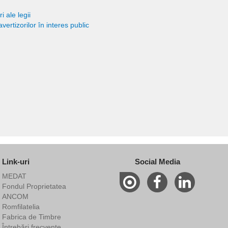
 ale legii
ertizorilor în interes public
Link-uri
Social Media
MEDAT
Fondul Proprietatea
ANCOM
Romfilatelia
Fabrica de Timbre
Întrebări frecvente