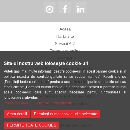
Acasă
Hartă site
Servicii A-Z
Formulare online
Contact
Site-ul nostru web folosește cookie-uri
© 2026 C.N. Poșta Română S.A.
Puteți găsi mai multe informații despre cookie-uri în acest banner cookie și în
politica noastră de confidențialitate (a se vedea mai jos). Faceți clic pe
Termeni și condiții
„Permiteți toate cookie-urile” pentru a accepta toate tipurile de cookie-uri sau
faceți clic pe „Permiteți numai cookie-urile necesare” pentru a permite numai
Politica de confidențialitate
acele cookie-uri care sunt absolut necesare pentru funcționarea și
Informare persoane fizice - GDPR
funcționarea site-ului.
Avertizor în interes public
Politica de Cookie
Politica de Confidentialitate
Politica de cookies
Arata detalii
Permiteți numai cookie-urile selectate
ANPC
ANSPDCP-dataprotection.ro
PERMITE TOATE COOKIES