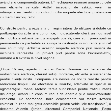
având și o componentă puternică în echiparea resursei umane cu cele
mai eficiente vehicule. Astfel, începând de astăzi, venim în
întâmpinarea clienților cu ajutorul noilor mopede electrice, prietenoase
cu mediul înconjurător.
Construite pentru a rezista la un regim intens de utilizare și dotate cu
portbagaje durabile și ergonomice, motoscuterele oferă un nou nivel
de mobilitate urbană pentru angajații poștali, care sunt preocupați în
permanență ca pachetele să ajungă la destinație în siguranță și în cel
mai scurt timp. Achiziția acestor mopede electrice prin servicii de
închiriere reprezintă un proiect pilot pentru zona București-Ilfov,
urmând a fi extinsă la nivel național.
„După 16 ani, agenții curieri ai Poștei Române vor beneficia de
motoscutere electrice, oferind soluții moderne, eficiente și sustenabile
pentru clienții noștri. Compania are nevoie de soluții realiste pentru
reducerea timpului de efectuare a livrărilor, adecvate în special în
aglomerațiile urbane. Motoscuterele sunt ideale pentru traficul intens
din orașe, având un consum redus de energie și o manevrabilitate
excelentă. De asemenea, noile echipamente vor facilita livrarea
coletelor în zone mai greu accesibile pentru vehiculele tradiționale”, a
declarat Valentin Ștefan, directorul Companiei Naționale „Poșta