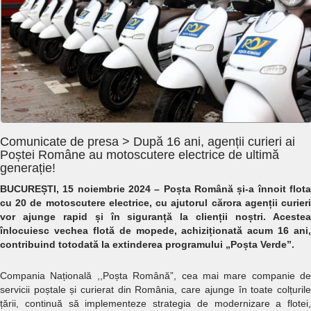
Comunicate de presa > După 16 ani, agenții curieri ai
Poștei Române au motoscutere electrice de ultimă
generație!
BUCUREȘTI, 15 noiembrie 2024 –
Poșta Română și-a înnoit flot
cu 20 de motoscutere electrice, cu ajutorul cărora agenții curieri
vor ajunge rapid și în siguranță la clienții noștri. Acestea
înlocuiesc vechea flotă de mopede, achiziționată acum 16 ani,
contribuind totodată la extinderea programului „Poșta Verde”.
Compania Națională ,,Poșta Română”, cea mai mare companie de
servicii poștale și curierat din România, care ajunge în toate colțurile
țării, continuă să implementeze strategia de modernizare a flotei,