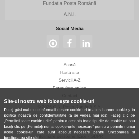
Fundația Poșta Română
A.N.I.
Social Media
Acasă
Hartă site
Servicii A-Z
Formulare online
Contact
Site-ul nostru web folosește cookie-uri
© 2026 C.N. Poșta Română S.A.
Puteți găsi mai multe informații despre cookie-uri în acest banner cookie și în
politica noastră de confidențialitate (a se vedea mai jos). Faceți clic pe
Termeni și condiții
„Permiteți toate cookie-urile” pentru a accepta toate tipurile de cookie-uri sau
faceți clic pe „Permiteți numai cookie-urile necesare” pentru a permite numai
Politica de confidențialitate
acele cookie-uri care sunt absolut necesare pentru funcționarea și
Informare persoane fizice - GDPR
funcționarea site-ului.