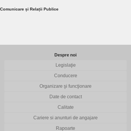
Comunicare și Relații Publice
Despre noi
Legislaţie
Conducere
Organizare şi funcţionare
Date de contact
Calitate
Cariere si anunturi de angajare
Rapoarte