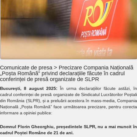
Comunicate de presa > Precizare Compania Națională
„Poșta Română” privind declarațiile făcute în cadrul
conferinței de presă organizate de SLPR
București, 8 august 2025:
În urma declarațiilor făcute astăzi, în
cadrul conferinței de presă organizate de Sindicatul Lucrătorilor Poștali
din România (SLPR), și a preluării acestora în mass-media, Compania
Națională „Poșta Română” face următoarea precizare, pentru corecta
informare a opiniei publice:
Domnul Florin Gheorghiu, președintele SLPR, nu a mai muncit în
cadrul Poștei Române de 21 de ani.