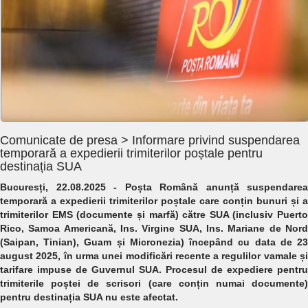
Comunicate de presa > Informare privind suspendarea
temporară a expedierii trimiterilor poștale pentru
destinația SUA
Bucuresți, 22.08.2025 - Poșta Română anunță suspendarea
temporară a expedierii trimiterilor poștale care conțin bunuri și a
trimiterilor EMS (documente și marfă) către SUA (inclusiv Puerto
Rico, Samoa Americană, Ins. Virgine SUA, Ins. Mariane de Nord
(Saipan, Tinian), Guam și Micronezia) începând cu data de 23
august 2025, în urma unei modificări recente a regulilor vamale și
tarifare impuse de Guvernul SUA. Procesul de expediere pentru
trimiterile poștei de scrisori (care conțin numai documente)
pentru destinația SUA nu este afectat.