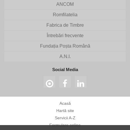
ANCOM
Romfilatelia
Fabrica de Timbre
Întrebări frecvente
Fundația Poșta Română
A.N.I.
Social Media
Acasă
Hartă site
Servicii A-Z
Formulare online